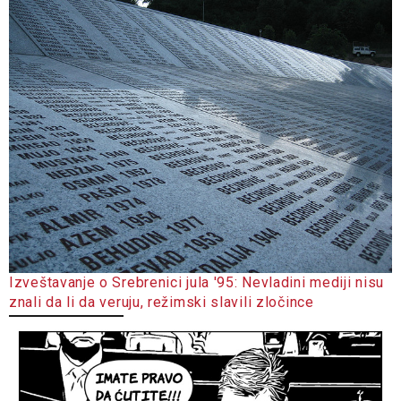
Izveštavanje o Srebrenici jula '95: Nevladini mediji nisu
znali da li da veruju, režimski slavili zločince