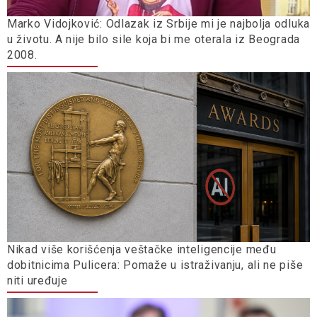
Marko Vidojković: Odlazak iz Srbije mi je najbolja odluka
u životu. A nije bilo sile koja bi me oterala iz Beograda
2008.
Nikad više korišćenja veštačke inteligencije među
dobitnicima Pulicera: Pomaže u istraživanju, ali ne piše
niti uređuje