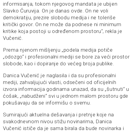
informisanja, tokom njegovog mandata je ubijen
Slavko Ćuruvija. On je danas ovde. On ne voli
demokratiju, prezire slobodu medija i ne toleriše
kritički govor. On ne može da podnese ni minimum
kritike koja postoji u određenom prostoru“, rekla je
Vučenić.
Prema njenom mišljenju „podela medija potiče
„odozgo“ i profesionalni mediji se bore za veći prostor
slobode, kao i dopiranje do većeg broja publike.
Danica Vučenić je naglasila i da su profesionalni
mediji, zahvaljujući vlasti, odsečeni od oficijelnih
izvora informacija godinama unazad, da su „šutnuti“ u
ćošak, „nabudženi“ svi u jednom malom prostoru gde
pokušavaju da se informišu o svemu.
Sumirajući aktuelna dešavanja i pretnje koje na
svakodnevnom nivou stižu novinarima, Danica
Vučenić ističe da je sama birala da bude novinarka i