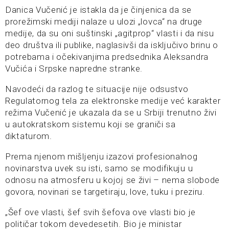
Danica Vučenić je istakla da je činjenica da se
prorežimski mediji nalaze u ulozi „lovca“ na druge
medije, da su oni suštinski „agitprop“ vlasti i da nisu
deo društva ili publike, naglasivši da isključivo brinu o
potrebama i očekivanjima predsednika Aleksandra
Vučića i Srpske napredne stranke.
Navodeći da razlog te situacije nije odsustvo
Regulatornog tela za elektronske medije već karakter
režima Vučenić je ukazala da se u Srbiji trenutno živi
u autokratskom sistemu koji se graniči sa
diktaturom.
Prema njenom mišljenju izazovi profesionalnog
novinarstva uvek su isti, samo se modifikuju u
odnosu na atmosferu u kojoj se živi – nema slobode
govora, novinari se targetiraju, love, tuku i preziru.
„Šef ove vlasti, šef svih šefova ove vlasti bio je
političar tokom devedesetih. Bio je ministar