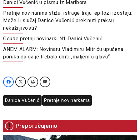
Danici Vučenić u pismu iz Maribora
Pretnje novinarima stižu, istrage traju, epilozi izostaju:
Može li slučaj Danice Vučenić prekinuti praksu
nekažnjivosti?
Osude pretnji novinarki N1 Danici Vučenić
ANEM ALARM: Novinaru Vladimiru Mitriću upućena
poruka da ga je trebalo ubiti „maljem u glavu“
Danica Vučenić
Pretnje novinarkama
Preporučujemo