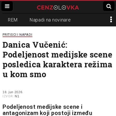
REM
Napadi na novinare
Zvučni top
Crna Gora
N1
PRITISCI I NAPADI
Danica Vučenić:
Propaganda
Lokalni mediji
Podeljenost medijske scene
Informer
Slavko Ćuruvija
posledica karaktera režima
u kom smo
18. jun 2026.
IZVOR:
N1
Podeljenost medijske scene i
antagonizam koji postoji između