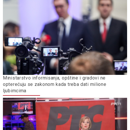
Ministarstvo informisanja, opštine i gradovi ne
opterećuju se zakonom kada treba dati milione
ljubimcima