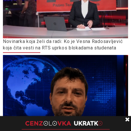
Novinarka koja želi da radi: Ko je Vesna Radosavljević
koja čita vesti na RTS uprkos blokadama studenata