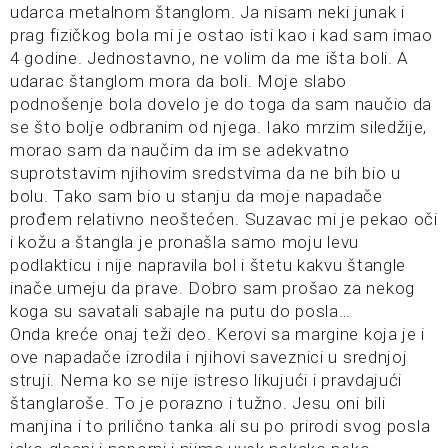
udarca metalnom štanglom. Ja nisam neki junak i
prag fizičkog bola mi je ostao isti kao i kad sam imao
4 godine. Jednostavno, ne volim da me išta boli. A
udarac štanglom mora da boli. Moje slabo
podnošenje bola dovelo je do toga da sam naučio da
se što bolje odbranim od njega. Iako mrzim siledžije,
morao sam da naučim da im se adekvatno
suprotstavim njihovim sredstvima da ne bih bio u
bolu. Tako sam bio u stanju da moje napadače
prođem relativno neoštećen. Suzavac mi je pekao oči
i kožu a štangla je pronašla samo moju levu
podlakticu i nije napravila bol i štetu kakvu štangle
inače umeju da prave. Dobro sam prošao za nekog
koga su savatali sabajle na putu do posla…
Onda kreće onaj teži deo. Kerovi sa margine koja je i
ove napadače izrodila i njihovi saveznici u srednjoj
struji. Nema ko se nije istreso likujući i pravdajući
štanglaroše. To je porazno i tužno. Jesu oni bili
manjina i to prilično tanka ali su po prirodi svog posla