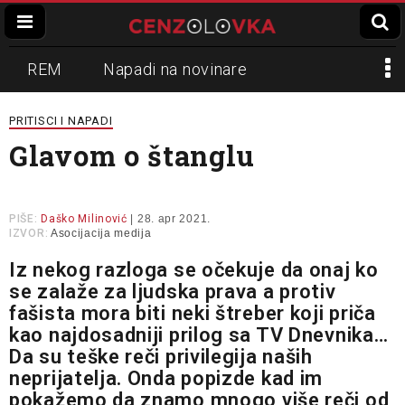
REM
Napadi na novinare
Zvučni top
Crna Gora
N1
PRITISCI I NAPADI
Glavom o štanglu
Propaganda
Lokalni mediji
Informer
Slavko Ćuruvija
PIŠE:
Daško Milinović
| 28. apr 2021.
IZVOR:
Asocijacija medija
Iz nekog razloga se očekuje da onaj ko
se zalaže za ljudska prava a protiv
fašista mora biti neki štreber koji priča
kao najdosadniji prilog sa TV Dnevnika…
Da su teške reči privilegija naših
neprijatelja. Onda popizde kad im
pokažemo da znamo mnogo više reči od