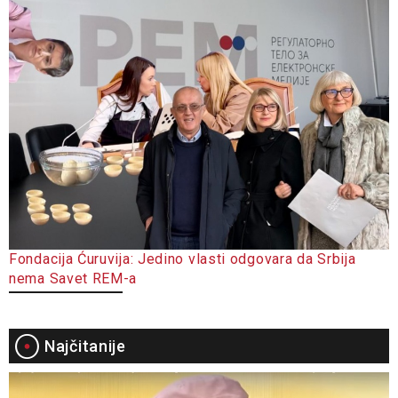
Fondacija Ćuruvija: Jedino vlasti odgovara da Srbija
nema Savet REM-a
Najčitanije