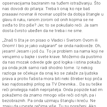
opservacijama baziranim na tuđem istraživanju. Što
nas dovodi do pitanja: Treba li onaj ko nije baš
praaaavi novinar ili novinar uopšte da dobija štangle u
glavu ili ruku, ranom zorom od onih kojima se ne
sviđa to što piše? Jer, to se pokušalo reći. Ja sam
dosta čvrsto ubeđen da ne treba i ne sme.
„Znaš ti šta je on pisao o Vladici i Svetom Ovom ili
Onom! I bio je jako vulgaran!“ se onda nadoveže. Oh,
jesam! Jesam i još ću. To je problem sa nama koji ne
verujemo u bajke i svete krave. Možemo da pustimo
da nas mozak odvede gde god logika i istina pokažu
pa onda jezik samo radi shodno tome. Iz nekog
razloga se očekuje da onaj ko se zalaže za ljudska
prava a protiv fašista mora biti neki štreber koji priča
kao najdosadniji prilog sa TV Dnevnika… Da su teške
reči privilegija naših neprijatelja. Onda popizde kad im
pokažemo da znamo mnogo više reči od njih, pa i
bezobraznih. Pa onda uzimaju štanglu i kreću. Ne
znaju da uzvrate rečima više. Tu su poraženi. Ako