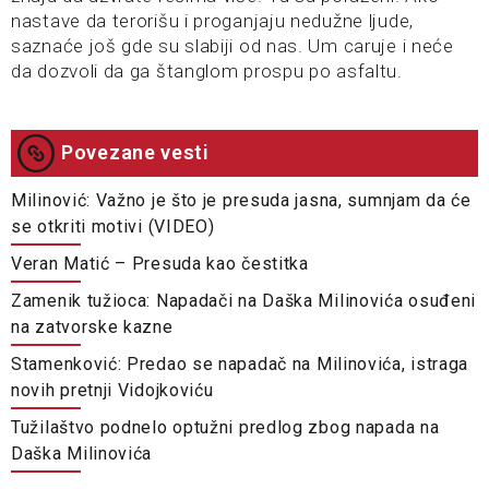
nastave da terorišu i proganjaju nedužne ljude,
saznaće još gde su slabiji od nas. Um caruje i neće
da dozvoli da ga štanglom prospu po asfaltu.
Povezane vesti
Milinović: Važno je što je presuda jasna, sumnjam da će
se otkriti motivi (VIDEO)
Veran Matić – Presuda kao čestitka
Zamenik tužioca: Napadači na Daška Milinovića osuđeni
na zatvorske kazne
Stamenković: Predao se napadač na Milinovića, istraga
novih pretnji Vidojkoviću
Tužilaštvo podnelo optužni predlog zbog napada na
Daška Milinovića