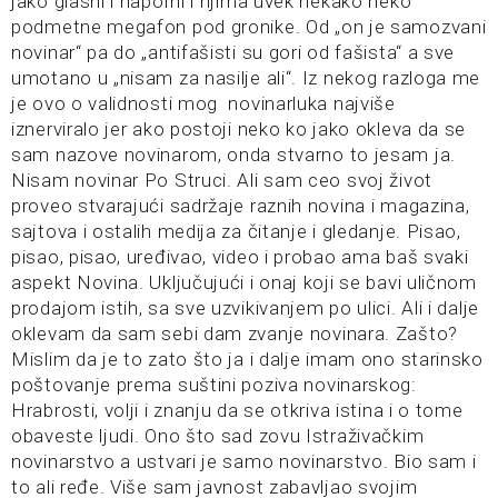
jako glasni i naporni i njima uvek nekako neko
podmetne megafon pod gronike. Od „on je samozvani
novinar“ pa do „antifašisti su gori od fašista“ a sve
umotano u „nisam za nasilje ali“. Iz nekog razloga me
je ovo o validnosti mog novinarluka najviše
iznerviralo jer ako postoji neko ko jako okleva da se
sam nazove novinarom, onda stvarno to jesam ja.
Nisam novinar Po Struci. Ali sam ceo svoj život
proveo stvarajući sadržaje raznih novina i magazina,
sajtova i ostalih medija za čitanje i gledanje. Pisao,
pisao, pisao, uređivao, video i probao ama baš svaki
aspekt Novina. Uključujući i onaj koji se bavi uličnom
prodajom istih, sa sve uzvikivanjem po ulici. Ali i dalje
oklevam da sam sebi dam zvanje novinara. Zašto?
Mislim da je to zato što ja i dalje imam ono starinsko
poštovanje prema suštini poziva novinarskog:
Hrabrosti, volji i znanju da se otkriva istina i o tome
obaveste ljudi. Ono što sad zovu Istraživačkim
novinarstvo a ustvari je samo novinarstvo. Bio sam i
to ali ređe. Više sam javnost zabavljao svojim