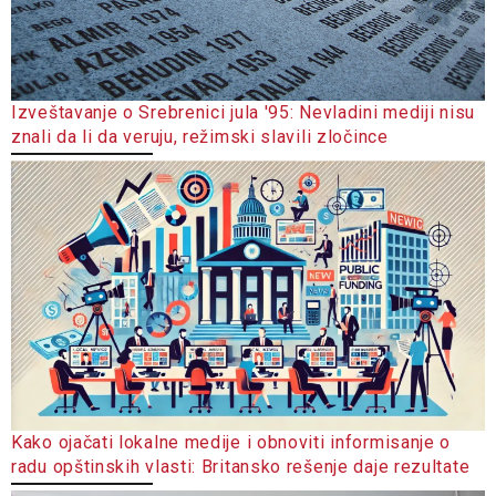
Izveštavanje o Srebrenici jula '95: Nevladini mediji nisu
znali da li da veruju, režimski slavili zločince
Kako ojačati lokalne medije i obnoviti informisanje o
radu opštinskih vlasti: Britansko rešenje daje rezultate