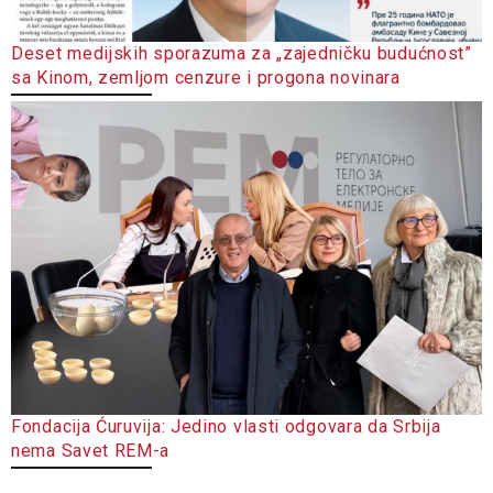
Deset medijskih sporazuma za „zajedničku budućnost”
sa Kinom, zemljom cenzure i progona novinara
Fondacija Ćuruvija: Jedino vlasti odgovara da Srbija
nema Savet REM-a