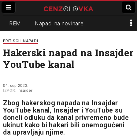
REM
Napadi na novinare
Zvučni top
Crna Gora
N1
PRITISCI I NAPADI
Hakerski napad na Insajder
Propaganda
Lokalni mediji
YouTube kanal
Informer
Slavko Ćuruvija
04. sep 2023.
IZVOR:
Insajder
Zbog hakerskog napada na Insajder
YouTube kanal, Insajder i YouTube su
doneli odluku da kanal privremeno bude
ukinut kako bi hakeri bili onemogućeni
da upravljaju njime.