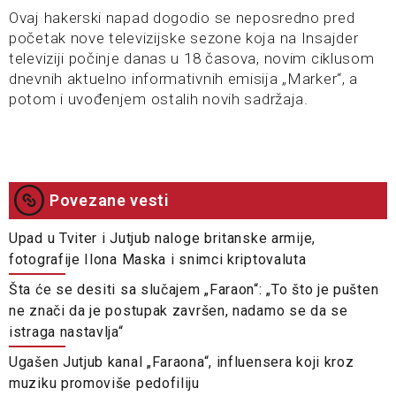
Ovaj hakerski napad dogodio se neposredno pred
početak nove televizijske sezone koja na Insajder
televiziji počinje danas u 18 časova, novim ciklusom
dnevnih aktuelno informativnih emisija „Marker“, a
potom i uvođenjem ostalih novih sadržaja.
Povezane vesti
Upad u Tviter i Jutjub naloge britanske armije,
fotografije Ilona Maska i snimci kriptovaluta
Šta će se desiti sa slučajem „Faraon“: „To što je pušten
ne znači da je postupak završen, nadamo se da se
istraga nastavlja“
Ugašen Jutjub kanal „Faraona“, influensera koji kroz
muziku promoviše pedofiliju