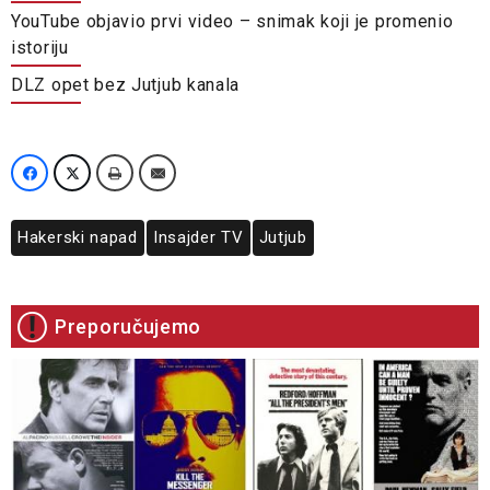
YouTube objavio prvi video – snimak koji je promenio
istoriju
DLZ opet bez Jutjub kanala
Hakerski napad
Insajder TV
Jutjub
Preporučujemo