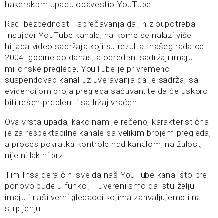
hakerskom upadu obavestio YouTube.
Radi bezbednosti i sprečavanja daljih zloupotreba
Insajder YouTube kanala, na kome se nalazi više
hiljada video sadržaja koji su rezultat našeg rada od
2004. godine do danas, a određeni sadržaji imaju i
milionske preglede, YouTube je privremeno
suspendovao kanal uz uveravanja da je sadržaj sa
evidencijom broja pregleda sačuvan, te da će uskoro
biti rešen problem i sadržaj vraćen.
Ova vrsta upada, kako nam je rečeno, karakteristična
je za respektabilne kanale sa velikim brojem pregleda,
a proces povratka kontrole nad kanalom, na žalost,
nije ni lak ni brz.
Tim Insajdera čini sve da naš YouTube kanal što pre
ponovo bude u funkciji i uvereni smo da istu želju
imaju i naši verni gledaoci kojima zahvaljujemo i na
strpljenju.