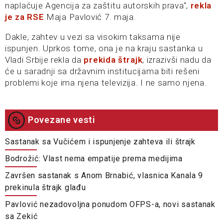
naplaćuje Agencija za zaštitu autorskih prava“,
rekla
je za RSE
Maja Pavlović 7. maja.
Dakle, zahtev u vezi sa visokim taksama nije
ispunjen. Uprkos tome, ona je na kraju sastanka u
Vladi Srbije rekla da
prekida štrajk
, izrazivši nadu da
će u saradnji sa državnim institucijama biti rešeni
problemi koje ima njena televizija. I ne samo njena.
Povezane vesti
Sastanak sa Vučićem i ispunjenje zahteva ili štrajk
Bodrožić: Vlast nema empatije prema medijima
Završen sastanak s Anom Brnabić, vlasnica Kanala 9
prekinula štrajk glađu
Pavlović nezadovoljna ponudom OFPS-a, novi sastanak
sa Zekić