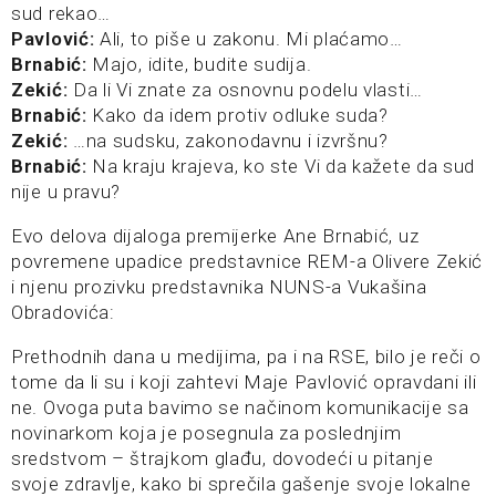
sud rekao…
Pavlović:
Ali, to piše u zakonu. Mi plaćamo…
Brnabić:
Majo, idite, budite sudija.
Zekić:
Da li Vi znate za osnovnu podelu vlasti…
Brnabić:
Kako da idem protiv odluke suda?
Zekić:
…na sudsku, zakonodavnu i izvršnu?
Brnabić:
Na kraju krajeva, ko ste Vi da kažete da sud
nije u pravu?
Evo delova dijaloga premijerke Ane Brnabić, uz
povremene upadice predstavnice REM-a Olivere Zekić
i njenu prozivku predstavnika NUNS-a Vukašina
Obradovića:
Prethodnih dana u medijima, pa i na RSE, bilo je reči o
tome da li su i koji zahtevi Maje Pavlović opravdani ili
ne. Ovoga puta bavimo se načinom komunikacije sa
novinarkom koja je posegnula za poslednjim
sredstvom – štrajkom glađu, dovodeći u pitanje
svoje zdravlje, kako bi sprečila gašenje svoje lokalne