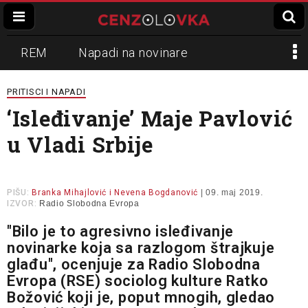
REM
Napadi na novinare
Zvučni top
Crna Gora
N1
PRITISCI I NAPADI
‘Isleđivanje’ Maje Pavlović
Propaganda
Lokalni mediji
u Vladi Srbije
Informer
Slavko Ćuruvija
PIŠU:
Branka Mihajlović i Nevena Bogdanović
| 09. maj 2019.
IZVOR:
Radio Slobodna Evropa
"Bilo je to agresivno isleđivanje
novinarke koja sa razlogom štrajkuje
glađu", ocenjuje za Radio Slobodna
Evropa (RSE) sociolog kulture Ratko
Božović koji je, poput mnogih, gledao