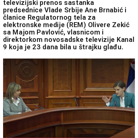
televizijski prenos sastanka
predsednice Vlade Srbije Ane Brnabić i
članice Regulatornog tela za
elektronske medije (REM) Olivere Zekić
sa Majom Pavlović, vlasnicom i
direktorkom novosadske televizije Kanal
9
koja je 23 dana bila u štrajku glađu.