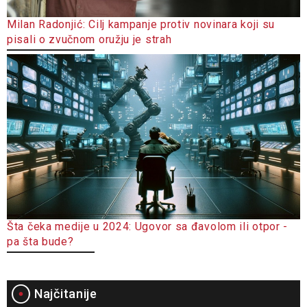
Milan Radonjić: Cilj kampanje protiv novinara koji su
pisali o zvučnom oružju je strah
Šta čeka medije u 2024: Ugovor sa đavolom ili otpor -
pa šta bude?
Najčitanije