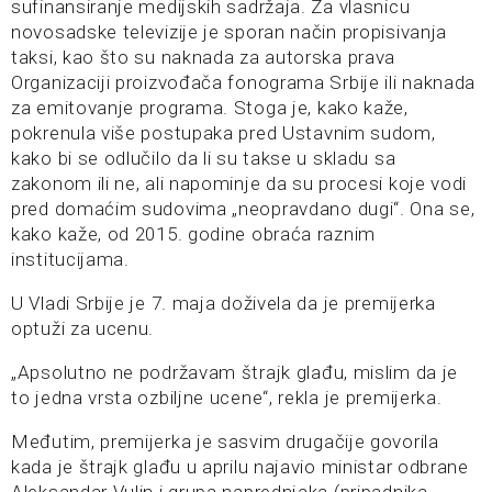
sufinansiranje medijskih sadržaja. Za vlasnicu
novosadske televizije je sporan način propisivanja
taksi, kao što su naknada za autorska prava
Organizaciji proizvođača fonograma Srbije ili naknada
za emitovanje programa. Stoga je, kako kaže,
pokrenula više postupaka pred Ustavnim sudom,
kako bi se odlučilo da li su takse u skladu sa
zakonom ili ne, ali napominje da su procesi koje vodi
pred domaćim sudovima „neopravdano dugi“. Ona se,
kako kaže, od 2015. godine obraća raznim
institucijama.
U Vladi Srbije je 7. maja doživela da je premijerka
optuži za ucenu.
„Apsolutno ne podržavam štrajk glađu, mislim da je
to jedna vrsta ozbiljne ucene“, rekla je premijerka.
Međutim, premijerka je sasvim drugačije govorila
kada je štrajk glađu u aprilu najavio ministar odbrane
Aleksandar Vulin i grupa naprednjaka (pripadnika