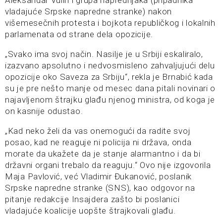
vladajuće Srpske napredne stranke) nakon
višemesečnih protesta i bojkota republičkog i lokalnih
parlamenata od strane dela opozicije.
„Svako ima svoj način. Nasilje je u Srbiji eskaliralo,
izazvano apsolutno i nedvosmisleno zahvaljujući delu
opozicije oko Saveza za Srbiju“, rekla je Brnabić kada
su je pre nešto manje od mesec dana pitali novinari o
najavljenom štrajku glađu njenog ministra, od koga je
on kasnije odustao.
„Kad neko želi da vas onemogući da radite svoj
posao, kad ne reaguje ni policija ni država, onda
morate da ukažete da je stanje alarmantno i da bi
državni organi trebalo da reaguju.“ Ovo nije izgovorila
Maja Pavlović, već Vladimir Đukanović, poslanik
Srpske napredne stranke (SNS), kao odgovor na
pitanje redakcije Insajdera zašto bi poslanici
vladajuće koalicije uopšte štrajkovali glađu.