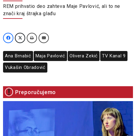
REM prihvatio deo zahteva Maje Pavlović, ali to ne
znači kraj štrajka glađu
Ana Brnabić
Maja Pavlović
Olivera Zekić
TV Kanal 9
Vukašin Obradović
Preporučujemo