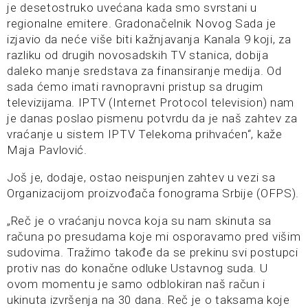
je desetostruko uvećana kada smo svrstani u
regionalne emitere. Gradonačelnik Novog Sada je
izjavio da neće više biti kažnjavanja Kanala 9 koji, za
razliku od drugih novosadskih TV stanica, dobija
daleko manje sredstava za finansiranje medija. Od
sada ćemo imati ravnopravni pristup sa drugim
televizijama. IPTV (Internet Protocol television) nam
je danas poslao pismenu potvrdu da je naš zahtev za
vraćanje u sistem IPTV Telekoma prihvaćen“, kaže
Maja Pavlović.
Još je, dodaje, ostao neispunjen zahtev u vezi sa
Organizacijom proizvođača fonograma Srbije (OFPS).
„Reč je o vraćanju novca koja su nam skinuta sa
računa po presudama koje mi osporavamo pred višim
sudovima. Tražimo takođe da se prekinu svi postupci
protiv nas do konačne odluke Ustavnog suda. U
ovom momentu je samo odblokiran naš račun i
ukinuta izvršenja na 30 dana. Reč je o taksama koje