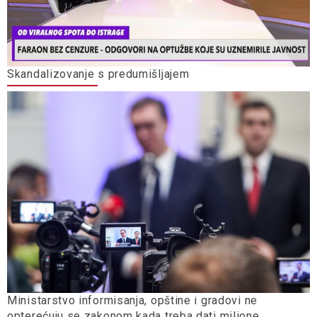
Skandalizovanje s predumišljajem
Ministarstvo informisanja, opštine i gradovi ne
opterećuju se zakonom kada treba dati milione