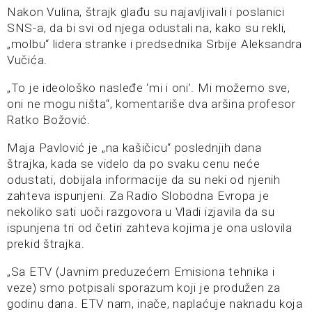
Nakon Vulina, štrajk glađu su najavljivali i poslanici
SNS-a, da bi svi od njega odustali na, kako su rekli,
„molbu“ lidera stranke i predsednika Srbije Aleksandra
Vučića.
„To je ideološko nasleđe ‘mi i oni’. Mi možemo sve,
oni ne mogu ništa“, komentariše dva aršina profesor
Ratko Božović.
Maja Pavlović je „na kašičicu“ poslednjih dana
štrajka, kada se videlo da po svaku cenu neće
odustati, dobijala informacije da su neki od njenih
zahteva ispunjeni. Za Radio Slobodna Evropa je
nekoliko sati uoči razgovora u Vladi izjavila da su
ispunjena tri od četiri zahteva kojima je ona uslovila
prekid štrajka.
„Sa ETV (Javnim preduzećem Emisiona tehnika i
veze) smo potpisali sporazum koji je produžen za
godinu dana. ETV nam, inače, naplaćuje naknadu koja