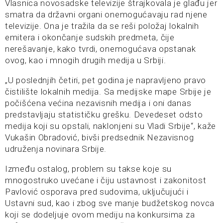
Vlasnica novosadske televizije štrajkovala je glađu jer
smatra da državni organi onemogućavaju rad njene
televizije. Ona je tražila da se reši položaj lokalnih
emitera i okončanje sudskih predmeta, čije
nerešavanje, kako tvrdi, onemogućava opstanak
ovog, kao i mnogih drugih medija u Srbiji.
„U poslednjih četiri, pet godina je napravljeno pravo
čistilište lokalnih medija. Sa medijske mape Srbije je
počišćena većina nezavisnih medija i oni danas
predstavljaju statističku grešku. Devedeset odsto
medija koji su opstali, naklonjeni su Vladi Srbije“, kaže
Vukašin Obradović, bivši predsednik Nezavisnog
udruženja novinara Srbije.
Između ostalog, problem su takse koje su
mnogostruko uvećane i čiju ustavnost i zakonitost
Pavlović osporava pred sudovima, uključujući i
Ustavni sud, kao i zbog sve manje budžetskog novca
koji se dodeljuje ovom mediju na konkursima za