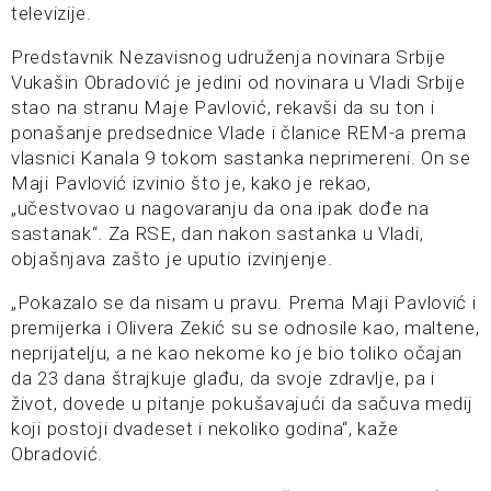
televizije.
Predstavnik Nezavisnog udruženja novinara Srbije
Vukašin Obradović je jedini od novinara u Vladi Srbije
stao na stranu Maje Pavlović, rekavši da su ton i
ponašanje predsednice Vlade i članice REM-a prema
vlasnici Kanala 9 tokom sastanka neprimereni. On se
Maji Pavlović izvinio što je, kako je rekao,
„učestvovao u nagovaranju da ona ipak dođe na
sastanak“. Za RSE, dan nakon sastanka u Vladi,
objašnjava zašto je uputio izvinjenje.
„Pokazalo se da nisam u pravu. Prema Maji Pavlović i
premijerka i Olivera Zekić su se odnosile kao, maltene,
neprijatelju, a ne kao nekome ko je bio toliko očajan
da 23 dana štrajkuje glađu, da svoje zdravlje, pa i
život, dovede u pitanje pokušavajući da sačuva medij
koji postoji dvadeset i nekoliko godina“, kaže
Obradović.