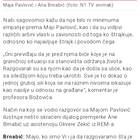
Maja Pavlović i Ana Brnabić (foto: N1 TV snimak)
Naši sagovornici kažu da nije bilo ni minimuma
empatije prema Maji Pavlović, kao i da su vidljivi
različiti aršini vlasti u zavisnosti od toga ko štrajkuje,
odnosno ko najavljuje štrajk i povodom čega.
„Oni previđaju da je pred njima biće koje je na
graničnoj situaciji sa stanovišta održanja života.
Razgovarali su sa njom kao da je došla sa ulice, kao
sa siledžijom koju treba ukrotiti. Sve je to dokaz o
jednoj gruboj sili koja se na raznim nivoima iskazuje
kao nasilje u odnosu na građane“, komentar je
profesora Božovića.
Način na koji se vodio razgovor sa Majom Pavlović
ilustruje nešto skraćeni dijalog premijerke Ane
Brnabić uz asistenciju Olivere Zekić iz REM-a.
Brnabić:
Majo, ko smo Vi i ja da razgovaramo šta je