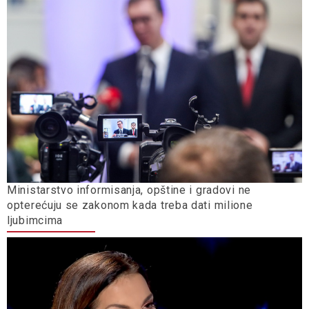
Ministarstvo informisanja, opštine i gradovi ne
opterećuju se zakonom kada treba dati milione
ljubimcima