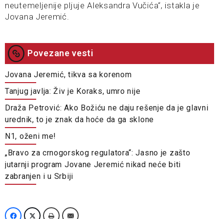
neutemeljenije pljuje Aleksandra Vučića“, istakla je
Jovana Jeremić.
Povezane vesti
Jovana Jeremić, tikva sa korenom
Tanjug javlja: Živ je Koraks, umro nije
Draža Petrović: Ako Božiću ne daju rešenje da je glavni
urednik, to je znak da hoće da ga sklone
N1, oženi me!
„Bravo za crnogorskog regulatora“: Jasno je zašto
jutarnji program Jovane Jeremić nikad neće biti
zabranjen i u Srbiji