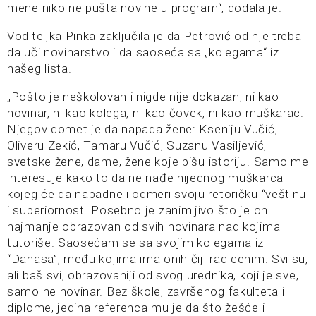
mene niko ne pušta novine u program“, dodala je.
Voditeljka Pinka zaključila je da Petrović od nje treba
da uči novinarstvo i da saoseća sa „kolegama“ iz
našeg lista.
„Pošto je neškolovan i nigde nije dokazan, ni kao
novinar, ni kao kolega, ni kao čovek, ni kao muškarac.
Njegov domet je da napada žene: Kseniju Vučić,
Oliveru Zekić, Tamaru Vučić, Suzanu Vasiljević,
svetske žene, dame, žene koje pišu istoriju. Samo me
interesuje kako to da ne nađe nijednog muškarca
kojeg će da napadne i odmeri svoju retoričku “veštinu
i superiornost. Posebno je zanimljivo što je on
najmanje obrazovan od svih novinara nad kojima
tutoriše. Saosećam se sa svojim kolegama iz
“Danasa”, među kojima ima onih čiji rad cenim. Svi su,
ali baš svi, obrazovaniji od svog urednika, koji je sve,
samo ne novinar. Bez škole, završenog fakulteta i
diplome, jedina referenca mu je da što žešće i