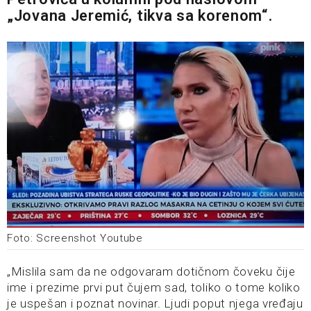
„Jovana Jeremić, tikva sa korenom“.
Foto: Screenshot Youtube
„Mislila sam da ne odgovaram dotičnom čoveku čije
ime i prezime prvi put čujem sad, toliko o tome koliko
je uspešan i poznat novinar. Ljudi poput njega vređaju