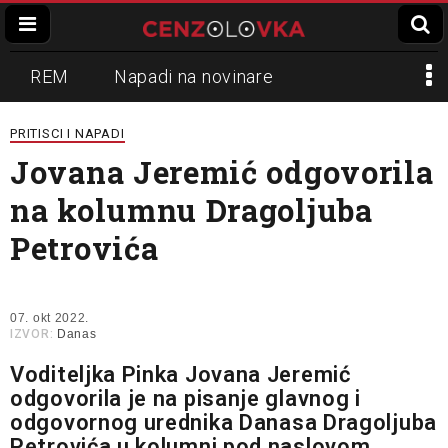
REM
Napadi na novinare
Zvučni top
Crna Gora
N1
PRITISCI I NAPADI
Jovana Jeremić odgovorila
Propaganda
Lokalni mediji
na kolumnu Dragoljuba
Informer
Slavko Ćuruvija
Petrovića
07. okt 2022.
IZVOR:
Danas
Voditeljka Pinka Jovana Jeremić
odgovorila je na pisanje glavnog i
odgovornog urednika Danasa Dragoljuba
Petrovića u kolumni pod naslovom