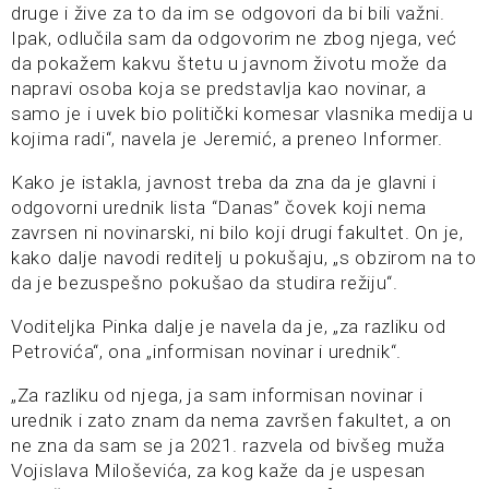
druge i žive za to da im se odgovori da bi bili važni.
Ipak, odlučila sam da odgovorim ne zbog njega, već
da pokažem kakvu štetu u javnom životu može da
napravi osoba koja se predstavlja kao novinar, a
samo je i uvek bio politički komesar vlasnika medija u
kojima radi“, navela je Jeremić, a preneo Informer.
Kako je istakla, javnost treba da zna da je glavni i
odgovorni urednik lista “Danas” čovek koji nema
zavrsen ni novinarski, ni bilo koji drugi fakultet. On je,
kako dalje navodi reditelj u pokušaju, „s obzirom na to
da je bezuspešno pokušao da studira režiju“.
Voditeljka Pinka dalje je navela da je, „za razliku od
Petrovića“, ona „informisan novinar i urednik“.
„Za razliku od njega, ja sam informisan novinar i
urednik i zato znam da nema završen fakultet, a on
ne zna da sam se ja 2021. razvela od bivšeg muža
Vojislava Miloševića, za kog kaže da je uspesan