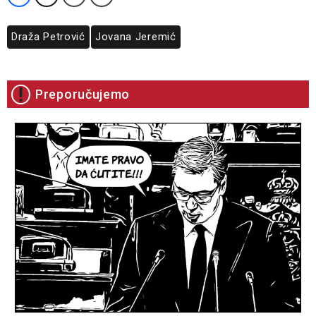
Draža Petrović
Jovana Jeremić
Preporučujemo