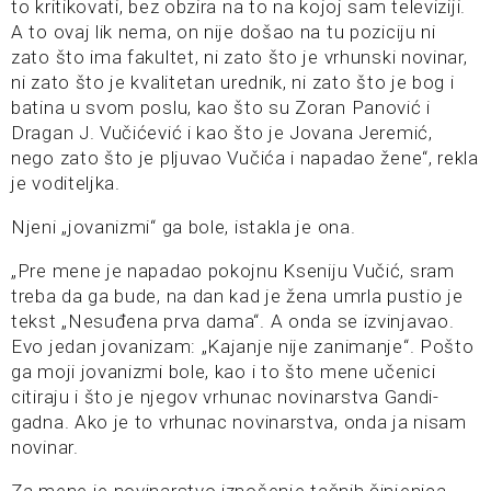
to kritikovati, bez obzira na to na kojoj sam televiziji.
A to ovaj lik nema, on nije došao na tu poziciju ni
zato što ima fakultet, ni zato što je vrhunski novinar,
ni zato što je kvalitetan urednik, ni zato što je bog i
batina u svom poslu, kao što su Zoran Panović i
Dragan J. Vučićević i kao što je Jovana Jeremić,
nego zato što je pljuvao Vučića i napadao žene“, rekla
je voditeljka.
Njeni „jovanizmi“ ga bole, istakla je ona.
„Pre mene je napadao pokojnu Kseniju Vučić, sram
treba da ga bude, na dan kad je žena umrla pustio je
tekst „Nesuđena prva dama“. A onda se izvinjavao.
Evo jedan jovanizam: „Kajanje nije zanimanje“. Pošto
ga moji jovanizmi bole, kao i to što mene učenici
citiraju i što je njegov vrhunac novinarstva Gandi-
gadna. Ako je to vrhunac novinarstva, onda ja nisam
novinar.