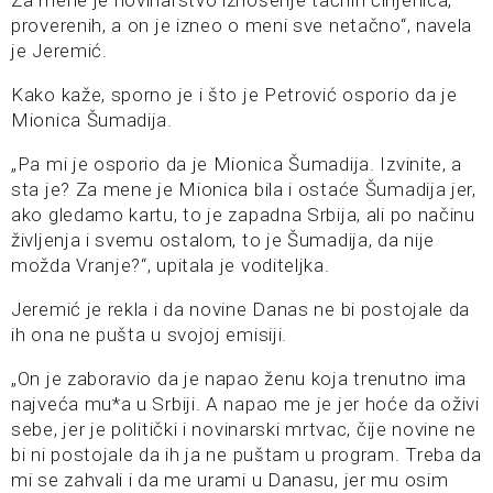
Za mene je novinarstvo iznošenje tačnih činjenica,
proverenih, a on je izneo o meni sve netačno“, navela
je Jeremić.
Kako kaže, sporno je i što je Petrović osporio da je
Mionica Šumadija.
„Pa mi je osporio da je Mionica Šumadija. Izvinite, a
sta je? Za mene je Mionica bila i ostaće Šumadija jer,
ako gledamo kartu, to je zapadna Srbija, ali po načinu
življenja i svemu ostalom, to je Šumadija, da nije
možda Vranje?“, upitala je voditeljka.
Jeremić je rekla i da novine Danas ne bi postojale da
ih ona ne pušta u svojoj emisiji.
„On je zaboravio da je napao ženu koja trenutno ima
najveća mu*a u Srbiji. A napao me je jer hoće da oživi
sebe, jer je politički i novinarski mrtvac, čije novine ne
bi ni postojale da ih ja ne puštam u program. Treba da
mi se zahvali i da me urami u Danasu, jer mu osim