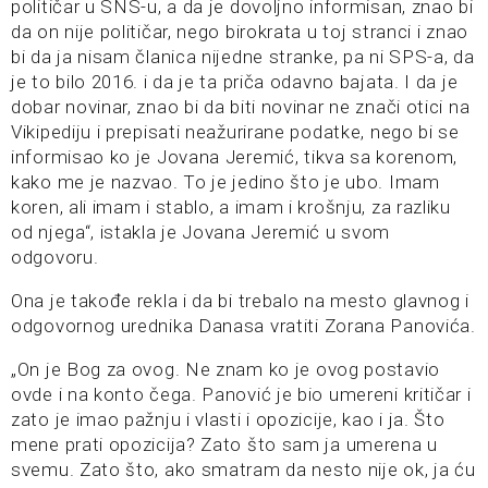
političar u SNS-u, a da je dovoljno informisan, znao bi
da on nije političar, nego birokrata u toj stranci i znao
bi da ja nisam članica nijedne stranke, pa ni SPS-a, da
je to bilo 2016. i da je ta priča odavno bajata. I da je
dobar novinar, znao bi da biti novinar ne znači otici na
Vikipediju i prepisati neažurirane podatke, nego bi se
informisao ko je Jovana Jeremić, tikva sa korenom,
kako me je nazvao. To je jedino što je ubo. Imam
koren, ali imam i stablo, a imam i krošnju, za razliku
od njega“, istakla je Jovana Jeremić u svom
odgovoru.
Ona je takođe rekla i da bi trebalo na mesto glavnog i
odgovornog urednika Danasa vratiti Zorana Panovića.
„On je Bog za ovog. Ne znam ko je ovog postavio
ovde i na konto čega. Panović je bio umereni kritičar i
zato je imao pažnju i vlasti i opozicije, kao i ja. Što
mene prati opozicija? Zato što sam ja umerena u
svemu. Zato što, ako smatram da nesto nije ok, ja ću