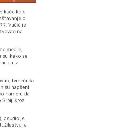
e kuće koje
veštavanje o
RR. Vučić je
stvovao na
sne medije,
e su, kako se
ene su iz
vao, tvrdeći da
 nisu hapšeni
amo nameru da
 Srbiji kroz
, osudio je
tužilaštvu, a