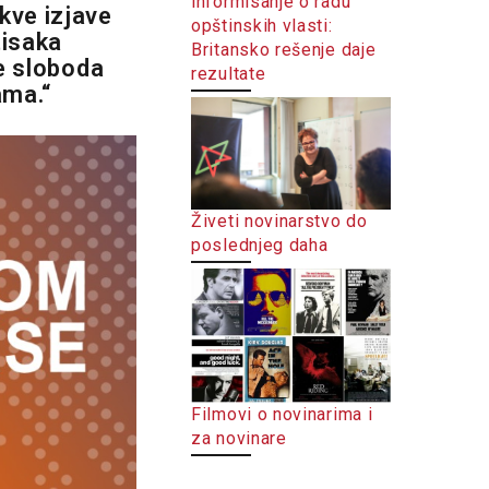
informisanje o radu
kve izjave
opštinskih vlasti:
tisaka
Britansko rešenje daje
je sloboda
rezultate
ama.“
Živeti novinarstvo do
poslednjeg daha
Filmovi o novinarima i
za novinare