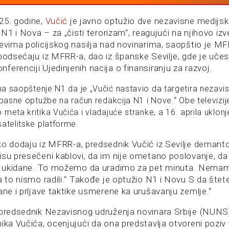
25. godine,
Vučić
je javno optužio dve nezavisne medijsk
– N1 i Nova – za „čisti terorizam“, reagujući na njihovo iz
evima policijskog nasilja nad novinarima, saopštio je MF
 podsećaju iz MFRR-a, dao iz španske Sevilje, gde je uče
erenciji Ujedinjenih nacija o finansiranju za razvoj.
a saopštenje N1 da je „Vučić nastavio da targetira nezavi
opasne optužbe na račun redakcija N1 i Nove.“ Obe televizij
meta kritika Vučića i vladajuće stranke, a 16. aprila uklonj
atelitske platforme.
ko dodaju iz MFRR-a, predsednik Vučić iz Sevilje demanto
isu presečeni kablovi, da im nije ometano poslovanje, da
ije ukidane. To možemo da uradimo za pet minuta. Nem
a to nismo radili.“ Takođe je optužio N1 i Novu S da štete
ane i prljave taktike usmerene ka urušavanju zemlje.“
 predsednik Nezavisnog udruženja novinara Srbije (NUNS)
ika Vučića, ocenjujući da ona predstavlja otvoreni poziv 