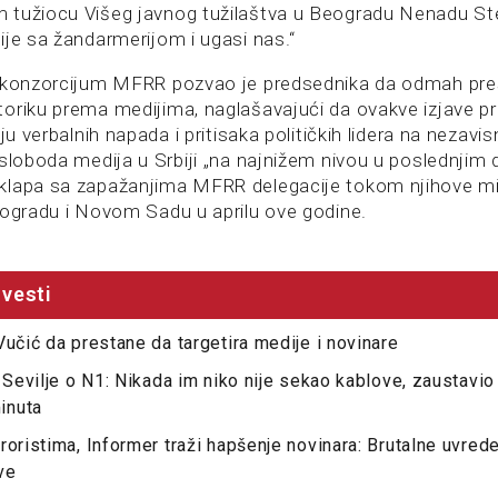
 tužiocu Višeg javnog tužilaštva u Beogradu Nenadu St
ije sa žandarmerijom i ugasi nas.“
 konzorcijum MFRR pozvao je predsednika da odmah pres
oriku prema medijima, naglašavajući da ovakve izjave pr
ju verbalnih napada i pritisaka političkih lidera na nezavis
 sloboda medija u Srbiji „na najnižem nivou u poslednjim 
klapa sa zapažanjima MFRR delegacije tokom njihove mi
eogradu i Novom Sadu u aprilu ove godine.
vesti
Vučić da prestane da targetira medije i novinare
z Sevilje o N1: Nikada im niko nije sekao kablove, zaustavi
inuta
roristima, Informer traži hapšenje novinara: Brutalne uvrede
ve