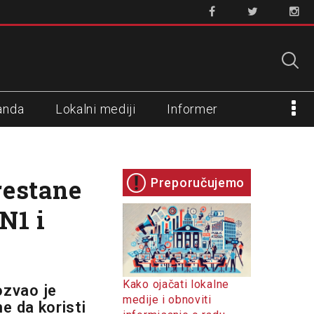
anda
Lokalni mediji
Informer
estane
Preporučujemo
N1 i
Kako ojačati lokalne
zvao je
medije i obnoviti
e da koristi