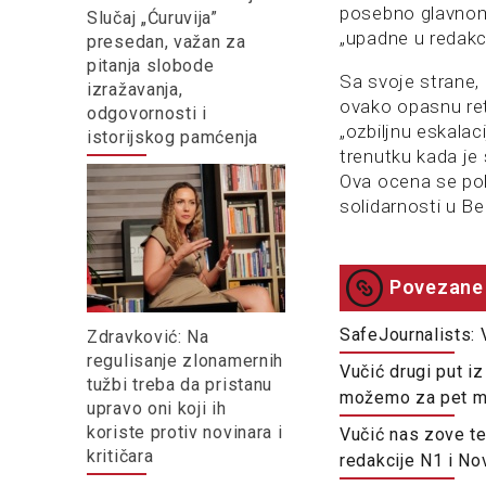
posebno glavnom
Slučaj „Ćuruvija”
„upadne u redakc
presedan, važan za
pitanja slobode
Sa svoje strane,
izražavanja,
ovako opasnu ret
odgovornosti i
„ozbiljnu eskalaci
istorijskog pamćenja
trenutku kada je
Ova ocena se po
solidarnosti u B
Povezane 
SafeJournalists: 
Zdravković: Na
regulisanje zlonamernih
Vučić drugi put i
tužbi treba da pristanu
možemo za pet m
upravo oni koji ih
koriste protiv novinara i
Vučić nas zove te
kritičara
redakcije N1 i No