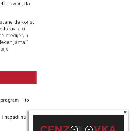
efanoviću, da
tane da koristi
edstavljaju
ne medije“, u
decenijama.“
sije
o program – to
 i napadi na