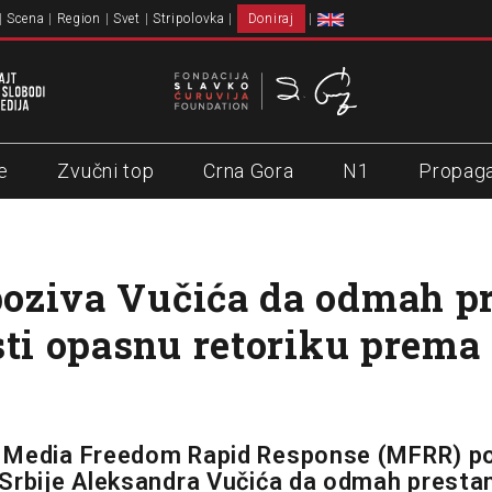
Scena
Region
Svet
Stripolovka
Doniraj
e
Zvučni top
Crna Gora
N1
Propag
oziva Vučića da odmah pr
sti opasnu retoriku prema 
 Media Freedom Rapid Response (MFRR) po
Srbije Aleksandra Vučića da odmah prestan