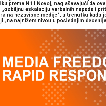
iku prema N1 i Novoj, naglašavajući da ova
 „ozbiljnu eskalaciju verbalnih napada i pri
dera na nezavisne medije“, u trenutku kada 
iji „na najnižem nivou u poslednjim decenij