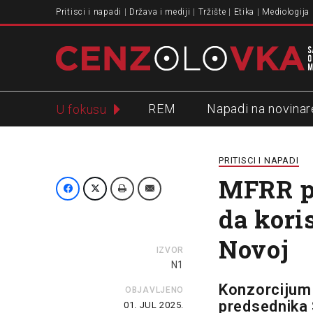
Pritisci i napadi
Država i mediji
Tržište
Etika
Mediologija
REM
Napadi na novinar
U fokusu
Slavko Ćuruvija
PRITISCI I NAPADI
MFRR p
da kori
Novoj
IZVOR
N1
Konzorcijum
OBJAVLJENO
predsednika 
01. JUL 2025.