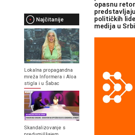
opasnu retor
predstavljaju
političkih li
Najčitanije
medija u Srb
Lokalna propagandna
mreža Informera i Aloa
stigla i u Šabac
Skandalizovanje s
predumišljajem