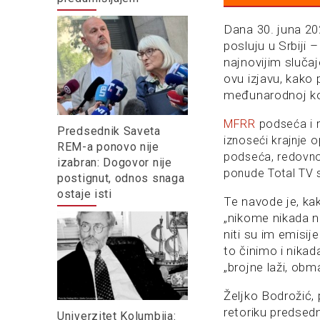
Dana 30. juna 20
posluju u Srbiji 
najnovijim slučaj
ovu izjavu, kako
međunarodnoj konf
MFRR
podseća i n
Predsednik Saveta
iznoseći krajnje 
REM-a ponovo nije
podseća, redovno 
izabran: Dogovor nije
ponude Total TV s
postignut, odnos snaga
ostaje isti
Te navode je, ka
„nikome nikada n
niti su im emis
to činimo i nikad
„brojne laži, obm
Željko Bodrožić,
retoriku predsedn
Univerzitet Kolumbija: