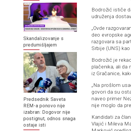
Bodrožić ističe d
udruženja dostav
„Ovde razgovaram
deo evropske age
Skandalizovanje s
razgovara sa par
predumišljajem
Srbije (UNS) kao 
Bodrožić je reka
plačenika, ali d
iz Gračanice, kak
„Na prošlom usag
govori da su osta
naveo primer Nez
Predsednik Saveta
nije moglo da pr
REM-a ponovo nije
izabran: Dogovor nije
Kandidati za čla
postignut, odnos snaga
Vlajić i Mileva 
ostaje isti
Marković predloz