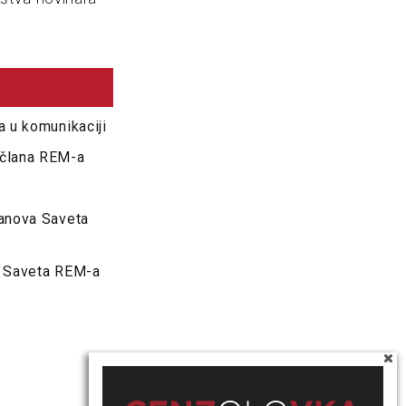
a u komunikaciji
 člana REM-a
lanova Saveta
ve Saveta REM-a