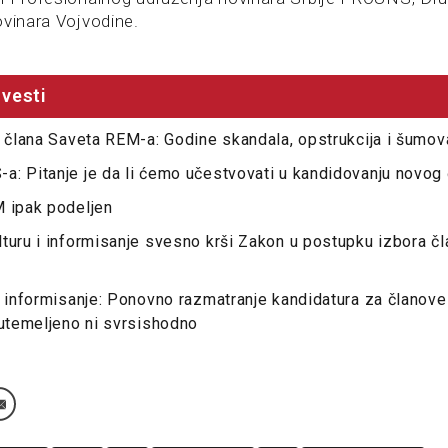
ovinara Vojvodine.
vesti
i člana Saveta REM-a: Godine skandala, opstrukcija i šumov
a: Pitanje je da li ćemo učestvovati u kandidovanju novog
M ipak podeljen
turu i informisanje svesno krši Zakon u postupku izbora č
i informisanje: Ponovno razmatranje kandidatura za člano
 utemeljeno ni svrsishodno