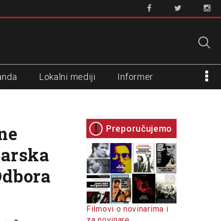
anda
Lokalni mediji
Informer
ne
Preporučujemo
narska
Odbora
Filmovi o novinarima i
za novinare