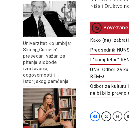
Niša i Društvo n
Povezane 
Kako (ne) izabrat
Univerzitet Kolumbija:
Slučaj „Ćuruvija”
Predsednik NUNS-
presedan, važan za
I “kompletan” RE
pitanja slobode
izražavanja,
UNS: Odbor za kul
odgovornosti i
REM-a
istorijskog pamćenja
Odbor za kulturu 
ne bi bilo pravno