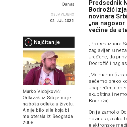
Predsednik N
Danas
Bodrožić izj
OBJAVLJENO
novinara Srbi
02. JUL 2025.
„na nagovor
većine da ate
Najčitanije
„Proces izbora S
zaglavljen u neza
uređene, da prihv
Bodrožić i nagla
„Mi imamo čvrsto
sečemo preko kol
unapređenju medi
Marko Vidojković:
skupština i nemoj
Odlazak iz Srbije mi je
Bodrožić.
najbolja odluka u životu.
A nije bilo sile koja bi
On je zamolio Odb
me oterala iz Beograda
novinara, a ako t
2008.
elektronske medi