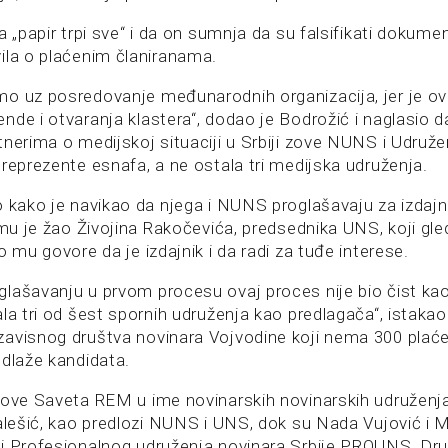
a „papir trpi sve“ i da on sumnja da su falsifikati dokument
ila o plaćenim članiranama.
o uz posredovanje međunarodnih organizacija, jer je ovo
nde i otvaranja klastera“, dodao je Bodrožić i naglasio d
tnerima o medijskoj situaciji u Srbiji zove NUNS i Udruže
reprezente esnafa, a ne ostala tri medijska udruženja.
o kako je navikao da njega i NUNS proglašavaju za izdajn
a mu je žao Živojina Rakočevića, predsednika UNS, koji gl
o mu govore da je izdajnik i da radi za tuđe interese.
lašavanju u prvom procesu ovaj proces nije bio čist ka
la tri od šest spornih udruženja kao predlagača“, istakao
avisnog društva novinara Vojvodine koji nema 300 plaćen
edlaže kandidata.
nove Saveta REM u ime novinarskih novinarskih udruženj
Malešić, kao predlozi NUNS i UNS, dok su Nada Vujović i 
i Profesionalnog udruženja novinara Srbije PROUNS, Dru