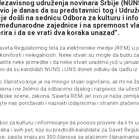
ezavisnog udruženja novinara Srbije (NUN
avio je danas da su predstavnici tog i Udruž
je došli na sednicu Odbora za kulturu i inf
 međunarodne zajednice i na spremnost vl
rira i da se vrati dva koraka unazad“.
aveta Regulatornog tela za elektronske medije (REM) u j
konitosti i nelegalnosti. Neke stvari su mogle da budu z
atite neke primedbe i da neke stvari uradimo još u januar
sio da su kandidati NUNS i UNS doneli odluku da izađu iz
 članstvo koje je na mnogo stvari ogorčeno, ali mi ne že
ena i ne želimo da odbacimo dijalog i razgovor, da uče
jske scene, zakona, Saveta REM, jer ovo je naša zemlja
te nas ponižavati i nazivati izdajnicima i stranim plaćeni
or za kulturu i informisanje da ponovo provere da li tri 
reba i svih pet, koji su predložili kandidate za Savet Regu
je, zaista imaju po 300 članova sa plaćenim članarinama