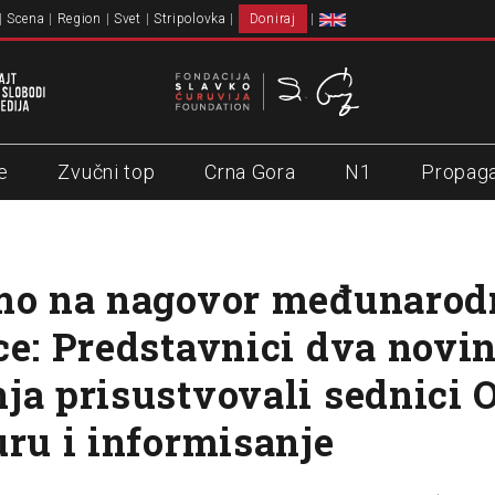
Scena
Region
Svet
Stripolovka
Doniraj
e
Zvučni top
Crna Gora
N1
Propag
smo na nagovor međunarod
ce: Predstavnici dva novi
ja prisustvovali sednici 
uru i informisanje