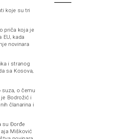
i koje su tri
 priča koja je
a EU, kada
nje novinara
ika i stranog
eda sa Kosova,
o suza, o čemu
 je Bodrožić i
ih članarina i
a su Đorđe
Maja Mišković
štva novinara