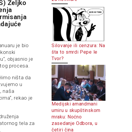
S) Željko
enja
ormisanja
adajuće
anuaru je bio
Silovanje ili cenzura: Na
šta to smrdi Pepe le
akonski
Tvor?
u“, objasnio je
 tog procesa.
limo ništa da
stvujemo u
, naša
cima“, rekao je
Medijski amandmani
umiru u skupštinskom
udruženja
mraku: Noćno
latornog tela za
zasedanje Odbora, u
četiri čina
.