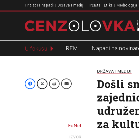
Pritisci i napadi
Država i mediji
Tržište
Etika
Mediologija
REM
Napadi na novinar
U fokusu
Slavko Ćuruvija
DRŽAVA I MEDIJI
Došli 
zajedni
udružen
za kult
FoNet
IZVOR