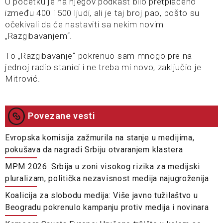
U početku je na njegov podkast bilo pretplaćeno
između 400 i 500 ljudi, ali je taj broj pao, pošto su
očekivali da će nastaviti sa nekim novim
„Razgibavanjem“.
To „Razgibavanje“ pokrenuo sam mnogo pre na
jednoj radio stanici i ne treba mi novo, zaključio je
Mitrović.
Povezane vesti
Evropska komisija zažmurila na stanje u medijima,
pokušava da nagradi Srbiju otvaranjem klastera
MPM 2026: Srbija u zoni visokog rizika za medijski
pluralizam, politička nezavisnost medija najugroženija
Koalicija za slobodu medija: Više javno tužilaštvo u
Beogradu pokrenulo kampanju protiv medija i novinara