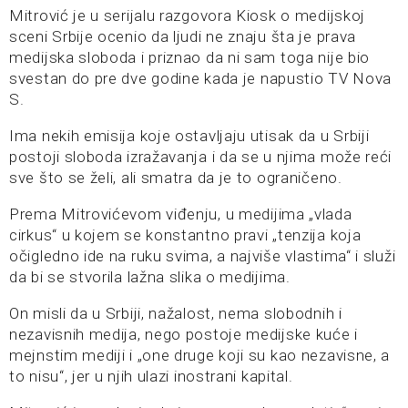
Mitrović je u serijalu razgovora Kiosk o medijskoj
sceni Srbije ocenio da ljudi ne znaju šta je prava
medijska sloboda i priznao da ni sam toga nije bio
svestan do pre dve godine kada je napustio TV Nova
S.
Ima nekih emisija koje ostavljaju utisak da u Srbiji
postoji sloboda izražavanja i da se u njima može reći
sve što se želi, ali smatra da je to ograničeno.
Prema Mitrovićevom viđenju, u medijima „vlada
cirkus“ u kojem se konstantno pravi „tenzija koja
očigledno ide na ruku svima, a najviše vlastima“ i služi
da bi se stvorila lažna slika o medijima.
On misli da u Srbiji, nažalost, nema slobodnih i
nezavisnih medija, nego postoje medijske kuće i
mejnstim mediji i „one druge koji su kao nezavisne, a
to nisu“, jer u njih ulazi inostrani kapital.