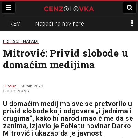
REM
Napadi na novinare
Zvučni top
Crna Gora
N1
PRITISCI I NAPADI
Mitrović: Privid slobode u
Propaganda
Lokalni mediji
domaćim medijima
Informer
Slavko Ćuruvija
:
FoNet
| 14. feb 2023.
IZVOR:
NUNS
U domaćim medijima sve se pretvorilo u
privid slobode koji odgovara „i jednima i
drugima“, kako bi narod imao čime da se
zanima, izjavio je FoNetu novinar Darko
Mitrović i ukazao da je javnost