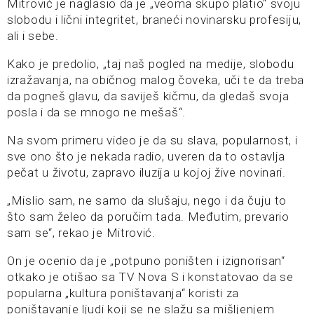
Mitrović je naglasio da je „veoma skupo platio“ svoju
slobodu i lični integritet, braneći novinarsku profesiju,
ali i sebe.
Kako je predolio, „taj naš pogled na medije, slobodu
izražavanja, na običnog malog čoveka, uči te da treba
da pogneš glavu, da saviješ kičmu, da gledaš svoja
posla i da se mnogo ne mešaš“.
Na svom primeru video je da su slava, popularnost, i
sve ono što je nekada radio, uveren da to ostavlja
pečat u životu, zapravo iluzija u kojoj žive novinari.
„Mislio sam, ne samo da slušaju, nego i da čuju to
što sam želeo da poručim tada. Međutim, prevario
sam se“, rekao je Mitrović.
On je ocenio da je „potpuno poništen i izignorisan“
otkako je otišao sa TV Nova S i konstatovao da se
popularna „kultura poništavanja“ koristi za
poništavanje ljudi koji se ne slažu sa mišljenjem