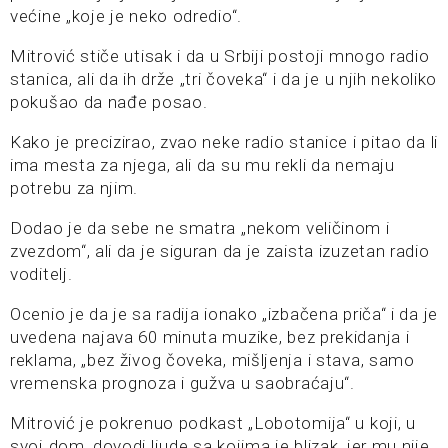
većine „koje je neko odredio“.
Mitrović stiče utisak i da u Srbiji postoji mnogo radio
stanica, ali da ih drže „tri čoveka“ i da je u njih nekoliko
pokušao da nađe posao.
Kako je precizirao, zvao neke radio stanice i pitao da li
ima mesta za njega, ali da su mu rekli da nemaju
potrebu za njim.
Dodao je da sebe ne smatra „nekom veličinom i
zvezdom“, ali da je siguran da je zaista izuzetan radio
voditelj.
Ocenio je da je sa radija ionako „izbačena priča“ i da je
uvedena najava 60 minuta muzike, bez prekidanja i
reklama, „bez živog čoveka, mišljenja i stava, samo
vremenska prognoza i gužva u saobraćaju“.
Mitrović je pokrenuo podkast „Lobotomija“ u koji, u
svoj dom, dovodi ljude sa kojima je blizak, jer mu nije