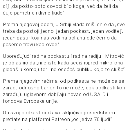
cilj „da pošto-poto dovodi bilo koga, već da želi da
čuje pametne i divne ljude“.
Prema njegovoj oceni, u Srbiji vlada mišljenje da „sve
treba da postoji jedno, jedan podkast, jedan voditelj,
jedan pastir koji nas vodi na poljanu gde ćemo da
pasemo travu kao ovce“.
Upoređujući rad na podkastu i rad na radiju , Mitrović
je objasnio da „nije isto kada sediš ispred mikrofona i
gledaš u kompjuter i ne osećaš publiku koja te sluša“.
Prema njegovim rečima, od podkasta ne može da se
zaradi, odnosno bar on to ne može, dok podkasti koji
zarađuju uglavnom dobijaju novac od USAID i
fondova Evropske unije.
On svoj podkast održava isključivo posredstvom
pretlate na platformi Patreon „od jedva 70 ljudi“.