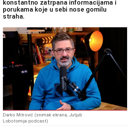
konstantno zatrpana informacijama i
porukama koje u sebi nose gomilu
straha.
Darko Mitrović (snimak ekrana, Jutjub
Lobotomija podcast)