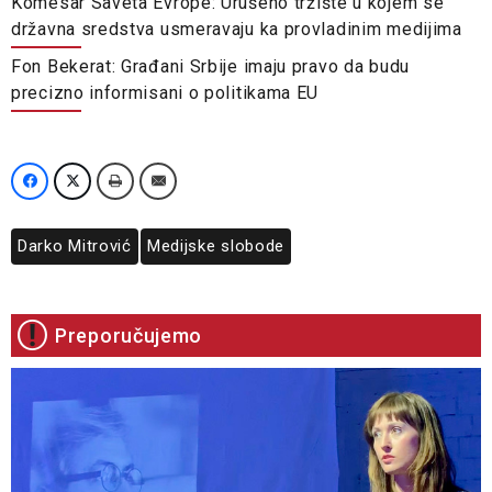
Komesar Saveta Evrope: Urušeno tržište u kojem se
državna sredstva usmeravaju ka provladinim medijima​
Fon Bekerat: Građani Srbije imaju pravo da budu
precizno informisani o politikama EU
Darko Mitrović
Medijske slobode
Preporučujemo