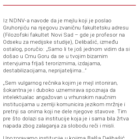
Iz NDNV-a navode da je mejlu koji je poslao
Gruhonjiću na njegovu zvaničnu fakultetsku adresu
(Filozofski fakultet Novi Sad – gde je profesor na
Odseku za medijske studije), Delibašić, između
ostalog, poručio: „Samo li te još jednom vidim da si
došao u Crnu Goru da se u tvojim bizarnim
intervjuima frljaš terorizmima, izdajama,
destabilizacijama, neprijateljima…”
„Sem vulgarnog rečnika kojim je mejl intoniran,
šokantna je i duboko uznemirava spoznaja da
intelektualac angažovan u vrhunskim naučnim
institucijama u zemlji komunicira jezikom mržnje i
pretnji sa onima koji ne dele njegove stavove. Tim
pre što dolazi sa institucije koja je i sama bila žrtva
napada zbog zalaganja za slobodu reči i misli.
Upozoravamo institucije u kojima Balša Delibašić