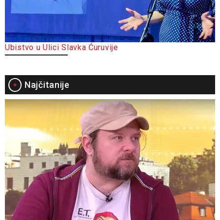
Ubistvo u Ulici Slavka Ćuruvije
Najčitanije