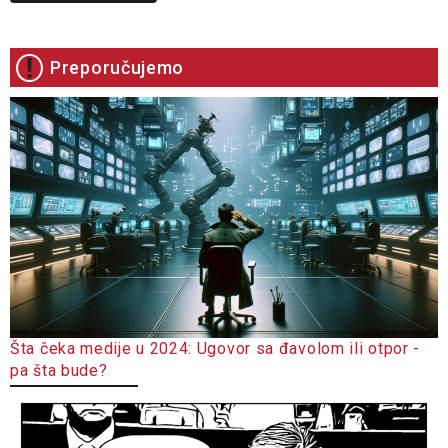
Preporučujemo
Šta čeka medije u 2024: Ugovor sa đavolom ili otpor -
pa šta bude?