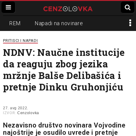
REM
Napadi na novinare
Zvučni top
Crna Gora
N1
PRITISCI I NAPADI
NDNV: Naučne institucije
Propaganda
Lokalni mediji
da reaguju zbog jezika
Informer
Slavko Ćuruvija
mržnje Balše Delibašića i
pretnje Dinku Gruhonjiću
27. avg 2022.
IZVOR:
Cenzolovka
Nezavisno društvo novinara Vojvodine
najoštrije je osudilo uvrede i pretnje