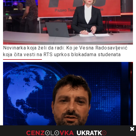
Novinarka koja želi da radi: Ko je Vesna Radosavljević
koja čita vesti na RTS uprkos blokadama studenata