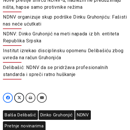
Nove pretnje smrću NDNV-u, nadležni ne preduzimaju
ništa, hapse samo protivnike režima
NDNV organizuje skup podrške Dinku Gruhonjiću: Fašisti
nas neće ućutkati
NDNV: Dinko Gruhonjić na meti napada iz bh. entiteta
Republika Srpska
Institut izrekao disciplinsku opomenu Delibašiću zbog
uvreda na račun Gruhonjića
Delibašić: NDNV da se pridržava profesionalnih
standarda i spreči ratno huškanje
Balša Delibašić
Dinko Gruhonjić
NDNV
Pretnje novinarima