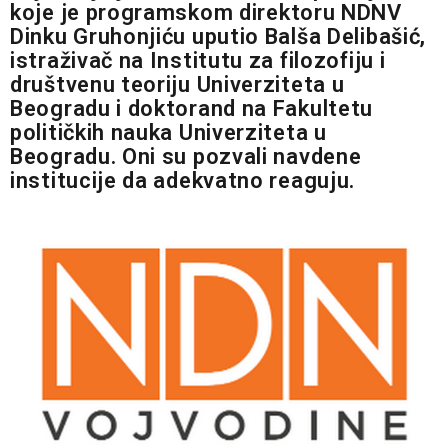
koje je programskom direktoru NDNV
Dinku Gruhonjiću uputio Balša Delibašić,
istraživač na Institutu za filozofiju i
društvenu teoriju Univerziteta u
Beogradu i doktorand na Fakultetu
političkih nauka Univerziteta u
Beogradu. Oni su pozvali navdene
institucije da adekvatno reaguju.