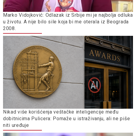
Marko Vidojković: Odlazak iz Srbije mi je najbolja odluka
u životu. A nije bilo sile koja bi me oterala iz Beograda
2008.
Nikad više korišćenja veštačke inteligencije među
dobitnicima Pulicera: Pomaže u istraživanju, ali ne piše
niti uređuje