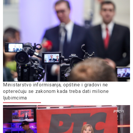
Ministarstvo informisanja, opštine i gradovi ne
opterećuju se zakonom kada treba dati milione
ljubimcima