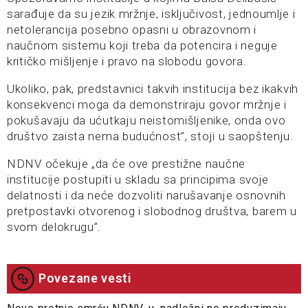
sarađuje da su jezik mržnje, isključivost, jednoumlje i
netolerancija posebno opasni u obrazovnom i
naučnom sistemu koji treba da potencira i neguje
kritičko mišljenje i pravo na slobodu govora.
Ukoliko, pak, predstavnici takvih institucija bez ikakvih
konsekvenci moga da demonstriraju govor mržnje i
pokušavaju da ućutkaju neistomišljenike, onda ovo
društvo zaista nema budućnost”, stoji u saopštenju.
NDNV očekuje „da će ove prestižne naučne
institucije postupiti u skladu sa principima svoje
delatnosti i da neće dozvoliti narušavanje osnovnih
pretpostavki otvorenog i slobodnog društva, barem u
svom delokrugu”.
Povezane vesti