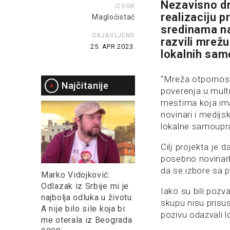
Nezavisno dr
IZVOR
realizaciju 
Magločistač
sredinama na 
OBJAVLJENO
razvili mrež
25. APR 2023.
lokalnih sam
“Mreža otpornost
Najčitanije
poverenja u mult
mestima koja ima
novinari i medijsk
lokalne samoupr
Cilj projekta je 
posebno novinar
da se izbore sa p
Marko Vidojković:
Odlazak iz Srbije mi je
Iako su bili pozv
najbolja odluka u životu.
skupu nisu prisu
A nije bilo sile koja bi
pozivu odazvali 
me oterala iz Beograda