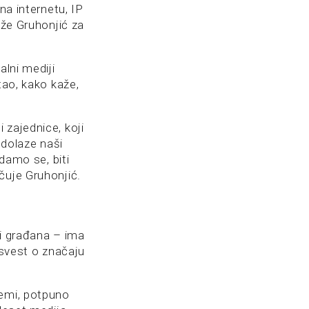
na internetu, IP
aže Gruhonjić za
alni mediji
tao, kako kaže,
 zajednice, koji
 dolaze naši
adamo se, biti
čuje Gruhonjić.
bi građana – ima
 svest o značaju
temi, potpuno