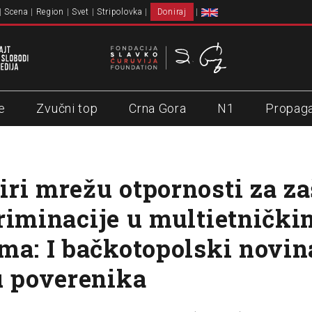
Scena
Region
Svet
Stripolovka
Doniraj
e
Zvučni top
Crna Gora
N1
Propag
ri mrežu otpornosti za za
riminacije u multietnički
ma: I bačkotopolski novin
u poverenika