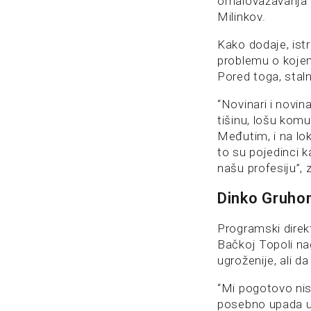
omalovažavanja i 
Milinkov.
Kako dodaje, istr
problemu o kojem
Pored toga, staln
“Novinari i novin
tišinu, lošu komu
Međutim, i na loka
to su pojedinci k
našu profesiju”, 
Dinko Gruhon
Programski direk
Bačkoj Topoli nag
ugroženije, ali 
“Mi pogotovo nis
posebno upada u o