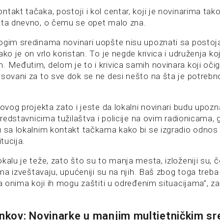
ntakt tačaka, postoji i kol centar, koji je novinarima ta
ata dnevno, o čemu se opet malo zna.
ogim sredinama novinari uopšte nisu upoznati sa posto
ako je on vrlo koristan. To je negde krivica i udruženja koj
 Međutim, delom je to i krivica samih novinara koji očigl
esovani za to sve dok se ne desi nešto na šta je potrebno
 ovog projekta zato i jeste da lokalni novinari budu upozn
 predstavnicima tužilaštva i policije na ovim radionicama,
u sa lokalnim kontakt tačkama kako bi se izgradio odnos
itucija.
kalu je teže, zato što su to manja mesta, izloženiji su, č
jima izveštavaju, upućeniji su na njih. Baš zbog toga treba 
sa onima koji ih mogu zaštiti u određenim situacijama”, za
inkov: Novinarke u manjim multietničkim s