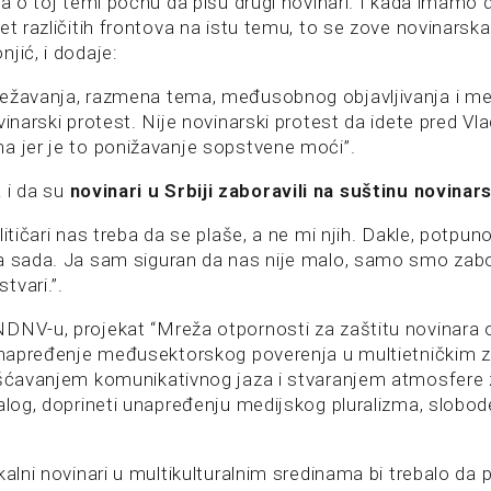
da o toj temi počnu da pišu drugi novinari. I kada imamo
et različitih frontova na istu temu, to se zove novinarska
jić, i dodaje:
režavanja, razmena tema, međusobnog objavljivanja i 
vinarski protest. Nije novinarski protest da idete pred Vla
a jer je to ponižavanje sopstvene moći”.
 i da su
novinari u Srbiji zaboravili na suštinu novinar
litičari nas treba da se plaše, a ne mi njih. Dakle, potpun
a sada. Ja sam siguran da nas nije malo, samo smo zabo
tvari.”.
DNV-u, projekat “Mreža otpornosti za zaštitu novinara 
 unapređenje međusektorskog poverenja u multietničkim 
ošćavanjem komunikativnog jaza i stvaranjem atmosfere 
alog, doprineti unapređenju medijskog pluralizma, slobode
kalni novinari u multikulturalnim sredinama bi trebalo da 