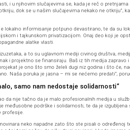
sti, i u njihovim slučajevima se, kada je reč o pretnjama 
otkriju, dok se u našim slučajevima nekako ne otkriju”, k
je lokalno informisanje potpuno devastirano, te da su lok
hijskom i tajkunskom privatizacijom. Onaj deo koji je ops
opagandne alatke vlasti.
uzetaka, a to su uglavnom mediji civinog društva, mediji
ak i projektno se finansiraju. Baš iz tih medija zapravo i
projekat je ono što smo želeli dugi niz godina i što će, n
vano. Naša poruka je jasna – mi se nećemo predati”, poru
alo, samo nam nedostaje solidarnosti”
ao da nije tačno da je malo profesionalnih medija u služ
aje međusobne podrške i solidarnosti, te da je izgubljena
 profesije.
 novinara neko napadne zato što ste pisali o određenoj 