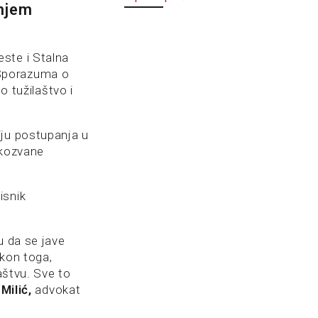
anjem
ste i Stalna
 Sporazuma o
o tužilaštvo i
iju postupanja u
akozvane
isnik
u da se jave
akon toga,
aštvu. Sve to
Milić,
advokat