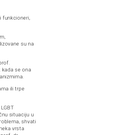
 funkcioneri,
im,
alizovane su na
prof.
k kada se ona
ehanizmima.
ma ili trpe
z LGBT
čnu situaciju u
roblema, shvati
 neka vrsta