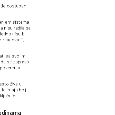
kođe dostupan
janjem sistema
a nisu radila sa
edno nisu bili
 reagovati”,
ati sa svojim
 gde se zapravo
 poverenja
esto žive u
da imaju bolji i
ključuje
redinama