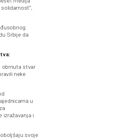
 deset medija
 solidarnost”,
međusobnog
du Srbije da
stva:
o obrnuta stvar
ravili neke
od
zajednicama u
za
 izražavanja i
poboljšaju svoje