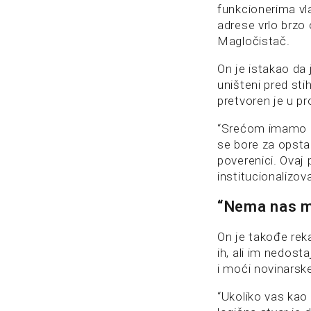
funkcionerima vla
adrese vrlo brzo 
Magločistač.
On je istakao da 
uništeni pred sti
pretvoren je u pr
“Srećom imamo iz
se bore za opstan
poverenici. Ovaj 
institucionalizo
“Nema nas m
On je takođe rek
ih, ali im nedost
i moći novinarske
“Ukoliko vas kao