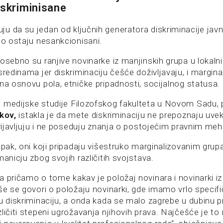
iskriminisane
u da su jedan od ključnih generatora diskriminacije javni
to ostaju nesankcionisani.
osebno su ranjive novinarke iz manjinskih grupa u lokaln
sredinama jer diskriminaciju češće doživljavaju, i margin
na osnovu pola, etničke pripadnosti, socijalnog statusa.
 medijske studije Filozofskog fakulteta u Novom Sadu, 
kov,
istakla je da mete diskriminaciju ne prepoznaju uve
 prijavljuju i ne poseduju znanja o postojećim pravnim m
 pak, oni koji pripadaju višestruko marginalizovanim grupa
manicju zbog svojih različitih svojstava.
a pričamo o tome kakav je položaj novinara i novinarki i
še se govori o položaju novinarki, gde imamo vrlo specifi
ju diskriminaciju, a onda kada se malo zagrebe u dubinu p
ličiti stepeni ugrožavanja njihovih prava. Najčešće je to