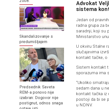
2008.
Advokat Velj
sistema kon
Jedan od pravnih
radna grupa za 
saradnji, koji su
Skandalizovanje s
Ministarstvo unu
predumišljajem
U okviru Stalne 
slučajevima izvrš
kontakt tačke, o 
Sistem kontakt t
sporazuma ima sv
“Ukoliko smatraju
Predsednik Saveta
sedam dana u ned
REM-a ponovo nije
kontakt tačka iz 
izabran: Dogovor nije
postoji da bi se 
postignut, odnos snaga
u NDNV.
ostaje isti