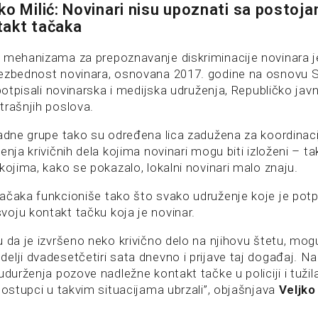
ko Milić: Novinari nisu upoznati sa postoj
takt tačaka
 mehanizama za prepoznavanje diskriminacije novinara je
bezbednost novinara, osnovana 2017. godine na osnovu
 potpisali novinarska i medijska udruženja, Republičko javn
trašnjih poslova.
radne grupe tako su određena lica zadužena za koordinac
enja krivičnih dela kojima novinari mogu biti izloženi – t
kojima, kako se pokazalo, lokalni novinari malo znaju.
ačaka funkcioniše tako što svako udruženje koje je potp
oju kontakt tačku koja je novinar.
 da je izvršeno neko krivično delo na njihovu štetu, mog
elji dvadesetčetiri sata dnevno i prijave taj događaj. N
udurženja pozove nadležne kontakt tačke u policiji i tužil
postupci u takvim situacijama ubrzali”, objašnjava
Veljko 