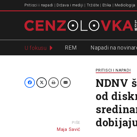
Pritisci i napadi
Država i mediji
Tržište
Etika
Mediologija
REM
Napadi na novinar
U fokusu
Slavko Ćuruvija
PRITISCI I NAPADI
NDNV ši
od disk
sredina
dobijaj
PIŠE
Maja Savić