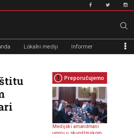
anda
Lokalni mediji
Informer
štitu
Preporučujemo
m
ari
Medijski amandmani
umiru u skupštinskom