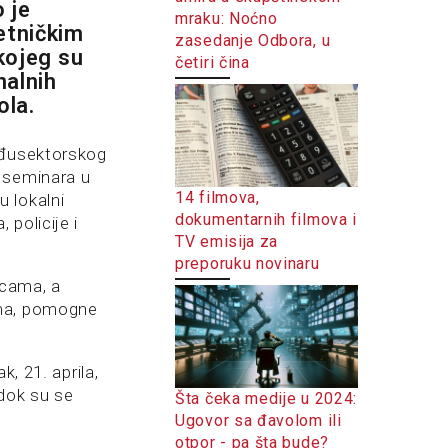
 je
mraku: Noćno
ietničkim
zasedanje Odbora, u
 kojeg su
četiri čina
nalnih
ola.
međusektorskog
e seminara u
14 filmova,
 lokalni
dokumentarnih filmova i
 policije i
TV emisija za
preporuku novinaru
icama, a
jima, pomogne
, 21. aprila,
 dok su se
Šta čeka medije u 2024:
Ugovor sa đavolom ili
otpor - pa šta bude?