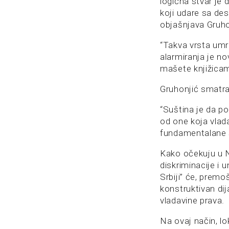
logična stvar je 
koji udare sa des
objašnjava Gruhon
“Takva vrsta um
alarmiranja je no
mašete knjižicam
Gruhonjić smatra
“Suština je da po
od one koja vlad
fundamentalane s
Kako očekuju u N
diskriminacije i
Srbiji” će, prem
konstruktivan dij
vladavine prava.
Na ovaj način, lo