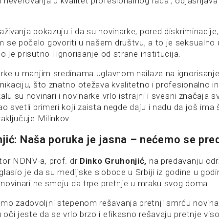
neverovanja u kvalitet profesionalnog rada“, objašnjava 
aživanja pokazuju i da su novinarke, pored diskriminacije,
 se počelo govoriti u našem društvu, a to je seksualno
o je prisutno i ignorisanje od strane institucija.
arke u manjim sredinama uglavnom nailaze na ignorisanje 
nikaciju, što znatno otežava kvalitetno i profesionalno i
lu su novinari i novinarke vrlo istrajni i svesni značaja s
ao svetli primeri koji zaista negde daju i nadu da još ima
zaključuje Milinkov.
jić: Naša poruka je jasna – nećemo se pre
tor NDNV-a, prof. dr
Dinko Gruhonjić,
na predavanju od
lasio je da su medijske slobode u Srbiji iz godine u god
da novinari ne smeju da trpe pretnje u mraku svog doma.
mo zadovoljni stepenom rešavanja pretnji smrću novina
či jeste da se vrlo brzo i efikasno rešavaju pretnje vis