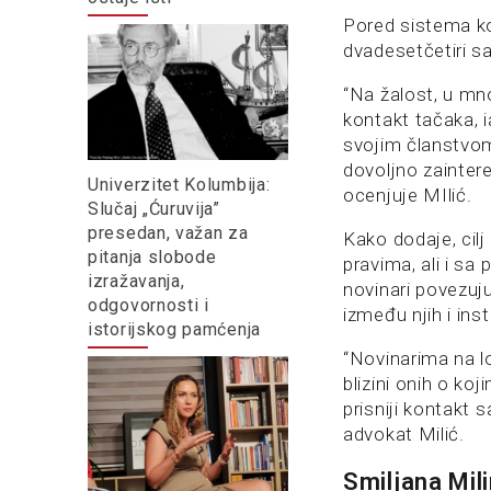
Pored sistema ko
dvadesetčetiri s
“Na žalost, u mn
kontakt tačaka, i
svojim članstvom.
dovoljno zainter
Univerzitet Kolumbija:
ocenjuje MIlić.
Slučaj „Ćuruvija”
presedan, važan za
Kako dodaje, cilj
pitanja slobode
pravima, ali i sa
izražavanja,
novinari povezuj
odgovornosti i
između njih i inst
istorijskog pamćenja
“Novinarima na lo
blizini onih o ko
prisniji kontakt 
advokat Milić.
Smiljana Mil