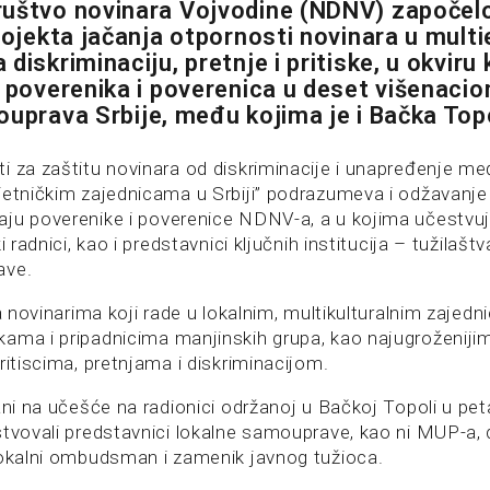
uštvo novinara Vojvodine (NDNV) započelo
projekta jačanja otpornosti novinara u mult
diskriminaciju, pretnje i pritiske, u okviru
u poverenika i poverenica u deset višenacio
ouprava Srbije, među kojima je i Bačka Top
i za zaštitu novinara od diskriminacije i unapređenje 
ietničkim zajednicama u Srbiji” podrazumeva i odžavanj
ju poverenike i poverenice NDNV-a, a u kojima učestvuju
i radnici, kao i predstavnici ključnih institucija – tužilaštva,
ave.
da novinarima koji rade u lokalnim, multikulturalnim zajedn
kama i pripadnicima manjinskih grupa, kao najugroženi
ritiscima, pretnjama i diskriminacijom.
ani na učešće na radionici održanoj u Bačkoj Topoli u petak
stvovali predstavnici lokalne samouprave, kao ni MUP-a,
lokalni ombudsman i zamenik javnog tužioca.