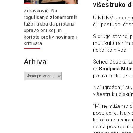
višestruko d
Zdravković: Na
regulisanje zlonamernih
U NDNV-u ocenjuj
tužbi treba da pristanu
čiji postupci čes
upravo oni koji ih
S druge strane, p
koriste protiv novinara i
multikulturalnim 
kritičara
nekoliko nivoa – 
Arhiva
Šefica Odseka za
dr
Smiljana Milin
Arhiva
pojavi, retko je
Najugroženiji su,
višestruku diskri
“Mi ne stižemo d
populacije. Najvi
kojoj one negira
se da postoje raz