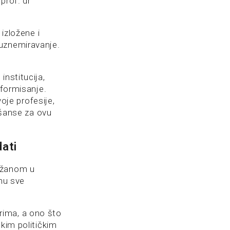
prof. dr
 izložene i
 uznemiravanje.
institucija,
nformisanje.
voje profesije,
 šanse za ovu
dati
ržanom u
inu sve
rima, a ono što
okim političkim