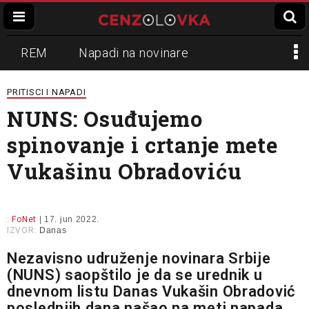
REM
Napadi na novinare
Zvučni top
Crna Gora
N1
PRITISCI I NAPADI
NUNS: Osuđujemo
Propaganda
Lokalni mediji
spinovanje i crtanje mete
Informer
Slavko Ćuruvija
Vukašinu Obradoviću
:
FoNet
| 17. jun 2022.
IZVOR:
Danas
Nezavisno udruženje novinara Srbije
(NUNS) saopštilo je da se urednik u
dnevnom listu Danas Vukašin Obradović
poslednjih dana našao na meti napada