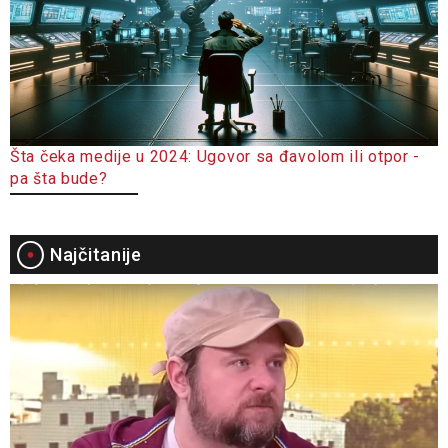
Šta čeka medije u 2024: Ugovor sa đavolom ili otpor -
pa šta bude?
Najčitanije