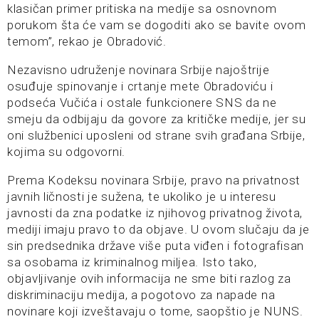
klasičan primer pritiska na medije sa osnovnom
porukom šta će vam se dogoditi ako se bavite ovom
temom”, rekao je Obradović.
Nezavisno udruženje novinara Srbije najoštrije
osuđuje spinovanje i crtanje mete Obradoviću i
podseća Vučića i ostale funkcionere SNS da ne
smeju da odbijaju da govore za kritičke medije, jer su
oni službenici uposleni od strane svih građana Srbije,
kojima su odgovorni.
Prema Kodeksu novinara Srbije, pravo na privatnost
javnih ličnosti je sužena, te ukoliko je u interesu
javnosti da zna podatke iz njihovog privatnog života,
mediji imaju pravo to da objave. U ovom slučaju da je
sin predsednika države više puta viđen i fotografisan
sa osobama iz kriminalnog miljea. Isto tako,
objavljivanje ovih informacija ne sme biti razlog za
diskriminaciju medija, a pogotovo za napade na
novinare koji izveštavaju o tome, saopštio je NUNS.