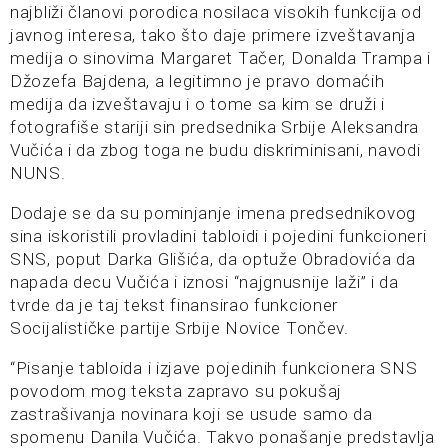
najbliži članovi porodica nosilaca visokih funkcija od
javnog interesa, tako što daje primere izveštavanja
medija o sinovima Margaret Tačer, Donalda Trampa i
Džozefa Bajdena, a legitimno je pravo domaćih
medija da izveštavaju i o tome sa kim se druži i
fotografiše stariji sin predsednika Srbije Aleksandra
Vučića i da zbog toga ne budu diskriminisani, navodi
NUNS.
Dodaje se da su pominjanje imena predsednikovog
sina iskoristili provladini tabloidi i pojedini funkcioneri
SNS, poput Darka Glišića, da optuže Obradovića da
napada decu Vučića i iznosi “najgnusnije laži” i da
tvrde da je taj tekst finansirao funkcioner
Socijalističke partije Srbije Novice Tončev.
“Pisanje tabloida i izjave pojedinih funkcionera SNS
povodom mog teksta zapravo su pokušaj
zastrašivanja novinara koji se usude samo da
spomenu Danila Vučića. Takvo ponašanje predstavlja