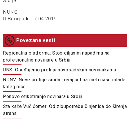
Srbije.
NUNS
U Beogradu 17.04.2019.
Povezane vesti
Regionalna platforma: Stop ciljanim napadima na
profesionalne novinare u Srbiji
UNS: Osuđujemo pretnju novosadskim novinarkama
NDNV: Nove pretnje smrću, ovaj put na meti naše mlade
koleginice
Ponovo etiketiranje novinara u Srbiji
Šta kaže Vučićomer: Od zloupotrebe činjenica do širenja
straha