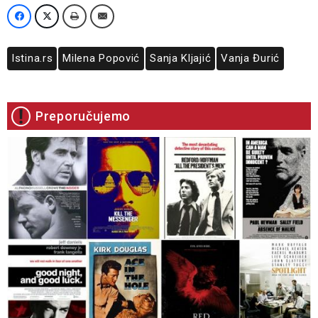
Istina.rs
Milena Popović
Sanja Kljajić
Vanja Đurić
Preporučujemo