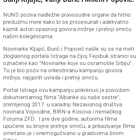
NUNS poziva nadležne pravosudne organe da hitno
preduzmu mere kako bi se procesuirali i adekvatno
kaznili autori opasnog govora mržnje i pretnji smrću
našim koleginicama.
Novinarke Kljajić, Đurić i Popović našle su se na meti
zloglasnog portala Istraga na čijoj Fejsbuk stranici su
označene kao “Novinarke koje su osramotile Srbiju”.
To je bio poziv na orkestriranu kampanju govora
mržnje, najgorih uvreda i pretnji smrću.
Portal Istraga ovu kampanju pokrenuo je povodom
dokumentarnog filma “Albanke su naše sestre”,
snimljenog 2017. u saradnji Nezavisnog društva
novinara Vojvodine, BIRN-a Kosova i nemačkog
Foruma ZFD. I pre dve godine, autorima filma
upućene su brojne pretnje smrću, a prikazivanje filma
ometano je i onemogućivano u gradovima širom