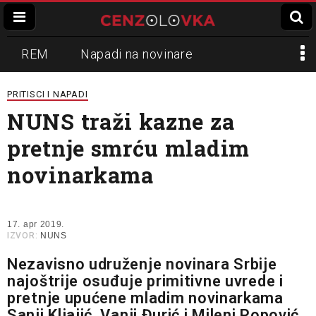
REM
Napadi na novinare
Zvučni top
Crna Gora
N1
PRITISCI I NAPADI
NUNS traži kazne za
Propaganda
Lokalni mediji
pretnje smrću mladim
Informer
Slavko Ćuruvija
novinarkama
17. apr 2019.
IZVOR:
NUNS
Nezavisno udruženje novinara Srbije
najoštrije osuđuje primitivne uvrede i
pretnje upućene mladim novinarkama
Sanji Kljajić, Vanji Đurić i Mileni Popović.