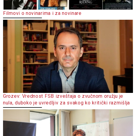
Filmovi o novinarima i za novinare
Grozev: Vrednost FSB izveštaja o zvučnom oružju je
nula, duboko je uvredljiv za svakog ko kritički razmišlja