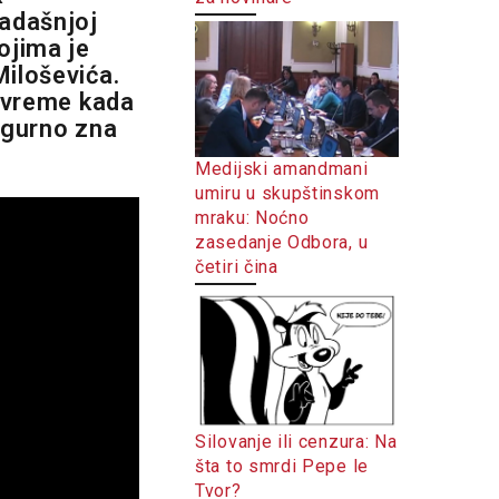
kadašnjoj
ojima je
Miloševića.
u vreme kada
sigurno zna
Medijski amandmani
umiru u skupštinskom
mraku: Noćno
zasedanje Odbora, u
četiri čina
Silovanje ili cenzura: Na
šta to smrdi Pepe le
Tvor?