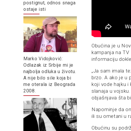
postignut, odnos snaga
ostaje isti
Obućina je u Nov
kampanja na TV Pin
Marko Vidojković:
informaciju dokle 
Odlazak iz Srbije mi je
„Ja sam imala tez
najbolja odluka u životu.
brzo. A ako je u 
A nije bilo sile koja bi
koji vode hajku i
me oterala iz Beograda
slanaja u vojsku.
2008.
objašnjava šta bi
Napominje da ona
ili su ometani u 
Obućinu su podrž