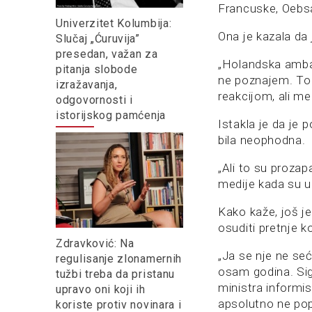
Francuske, Oebsa
Univerzitet Kolumbija:
Ona je kazala da
Slučaj „Ćuruvija”
presedan, važan za
„Holandska ambas
pitanja slobode
ne poznajem. To
izražavanja,
reakcijom, ali me
odgovornosti i
istorijskog pamćenja
Istakla je da je
bila neophodna.
„Ali to su proza
medije kada su ug
Kako kaže, još j
osuditi pretnje k
Zdravković: Na
„Ja se nje ne seć
regulisanje zlonamernih
osam godina. Sig
tužbi treba da pristanu
ministra informi
upravo oni koji ih
apsolutno ne pop
koriste protiv novinara i