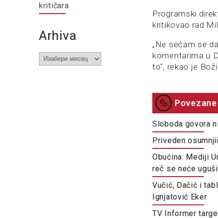
kritičara
Programski direk
kritikovao rad Mi
Arhiva
„Ne sećam se da 
komentarima u Dn
Arhiva
to“, rekao je Boži
Povezane 
Sloboda govora n
Priveden osumnjič
Obućina: Mediji U
reč se neće uguši
Vučić, Dačić i ta
Ignjatović Eker
TV Informer target