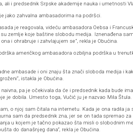
, ali i predsednik Srpske akademije nauka i umetnosti Vl
 je jako zahvalna ambasadorima na podršci.
ada je reagovala, videću ambasadora Oebsa i Francuske
 su zemlje koje baštine slobodu medija. Iznenađena sa
 ona i ohrabruje i zahvlajujem se“, rekla je Obućina.
 podrška američkog ambasadora ozbiljna podrška u trenutk
padne ambasade i oni znaju šta znači sloboda medija i ka
roženi“, istakla je Obućina.
e naivna, pa je očekivala da će i predsednik kada bude i
oje je dobila. Umesto toga, Vučić ju je nazvao Mila Štula.
am, o njoj sam čitala na internetu. Kada je ona radila ja
urna sam da predsednik zna, jer se on tada spremao za 
sanja u kojem je tačno pokazao šta misli o slobodnim med
ušta do današnjeg dana“, rekla je Obućina.