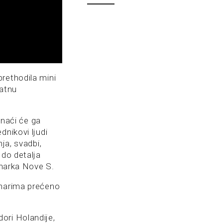
rethodila mini
ratnu
 naći će ga
dnikovi ljudi
ja, svadbi,
 do detalja
inarka Nove S.
inarima prećeno
ori Holandije,