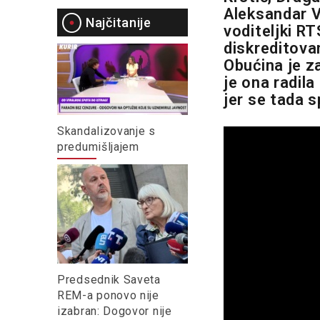
Aleksandar V
Najčitanije
voditeljki RT
diskreditova
Obućina je za
je ona radil
jer se tada 
Skandalizovanje s
predumišljajem
Predsednik Saveta
REM-a ponovo nije
izabran: Dogovor nije