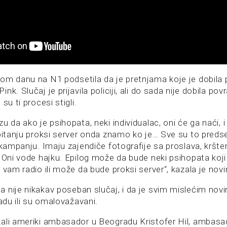
om danu na N1 podsetila da je pretnjama koje je dobila p
k. Slučaj je prijavila policiji, ali do sada nije dobila pov
su ti procesi stigli.
u da ako je psihopata, neki individualac, oni će ga naći, i
pitanju proksi server onda znamo ko je… Sve su to predse
 kampanju. Imaju zajendiče fotografije sa proslava, kršten
 Oni vode hajku. Epilog može da bude neki psihopata koji
 vam radio ili može da bude proksi server“, kazala je nov
 nije nikakav poseban slučaj, i da je svim mislećim nov
radu ili su omalovažavani.
ali ameriki ambasador u Beogradu Kristofer Hil, ambasad