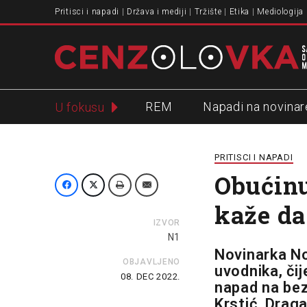
Pritisci i napadi
Država i mediji
Tržište
Etika
Mediologija
REM
Napadi na novinar
U fokusu
Slavko Ćuruvija
PRITISCI I NAPADI
Obućinu
kaže da 
IZVOR
N1
Novinarka No
OBJAVLJENO
uvodnika, čije
08. DEC 2022.
napad na be
Krstić, Draga