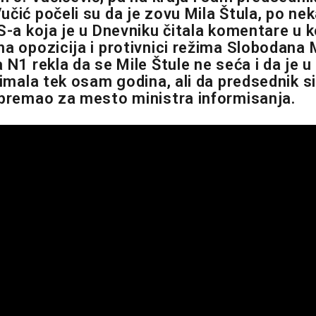
učić počeli su da je zovu Mila Štula, po ne
S-a koja je u Dnevniku čitala komentare u k
na opozicija i protivnici režima Slobodana 
 N1 rekla da se Mile Štule ne seća i da je 
a imala tek osam godina, ali da predsednik 
spremao za mesto ministra informisanja.