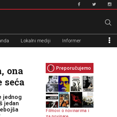
anda
Lokalni mediji
Informer
a, ona
Preporučujemo
e seća
e jednog
oš jedan
Nebojša
Filmovi o novinarima i
k
za novinare