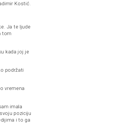
adimir Kostić.
. Ja te ljude
m tom
u kada joj je
ko podržati
mao vremena
 sam imala
svoju poziciju
ijima i to ga