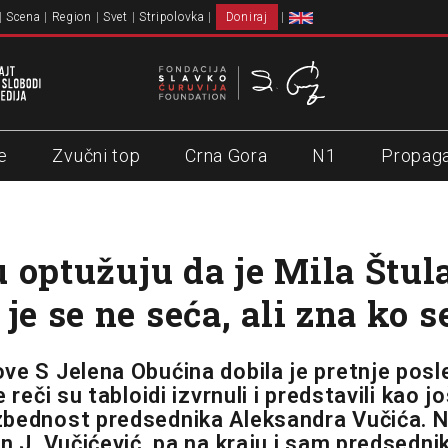
Scena
Region
Svet
Stripolovka
Doniraj
e
Zvučni top
Crna Gora
N1
Propag
 optužuju da je Mila Štul
je se ne seća, ali zna ko s
ve S Jelena Obućina dobila je pretnje posl
 reči su tabloidi izvrnuli i predstavili kao j
zbednost predsednika Aleksandra Vučića. 
n J. Vučićević, pa na kraju i sam predsedni