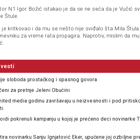
tor N1 Igor Božić istakao je da se ne seća da je Vučić 
le Štule.
je kritkovao i da mu se nešto nije sviđalo šta Mila Štula
evniku za vreme rata propagira. Naprotiv, mislim da mu 
ć.
vesti
ije sloboda prostačkog i opasnog govora
eni za pretnje Jeleni Obućini
nited media godinu završavaju u neizvesnosti i pod pritisk
ti
bloidi pokrenuli kampanju u kojoj je prećeno deci novinarke
ira novinarku Sanju Ignjatović Eker, upućene joj ozbiljne p