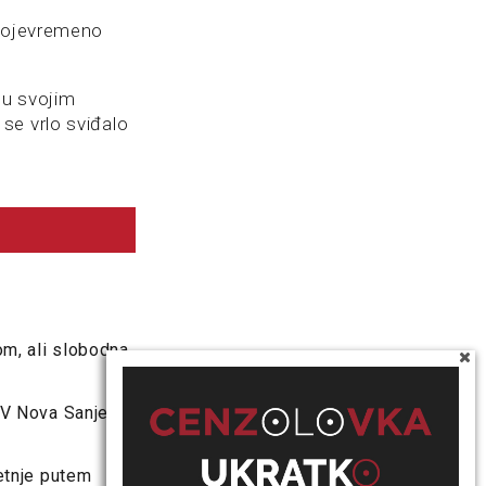
svojevremeno
 u svojim
se vrlo sviđalo
om, ali slobodna
 TV Nova Sanje
retnje putem