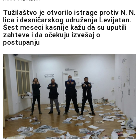
IZVOR:
Cenzolovka
Tužilaštvo je otvorilo istrage protiv N. N.
lica i desničarskog udruženja Levijatan.
Šest meseci kasnije kažu da su uputili
zahteve i da očekuju izvešaj o
postupanju