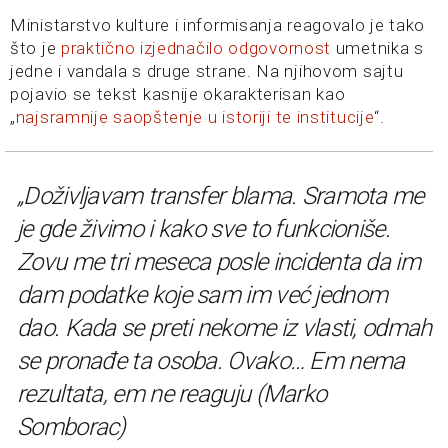
Ministarstvo kulture i informisanja reagovalo je tako
što je
praktično izjednačilo odgovornost
umetnika s
jedne i vandala s druge strane. Na njihovom sajtu
pojavio se tekst kasnije okarakterisan kao
„
najsramnije saopštenje u istoriji te institucije
“.
„Doživljavam transfer blama. Sramota me
je gde živimo i kako sve to funkcioniše.
Zovu me tri meseca posle incidenta da im
dam podatke koje sam im već jednom
dao. Kada se preti nekome iz vlasti, odmah
se pronađe ta osoba. Ovako… Em nema
rezultata, em ne reaguju (Marko
Somborac)