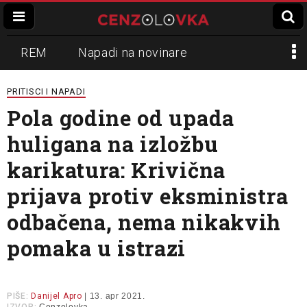
REM
Napadi na novinare
Zvučni top
Crna Gora
N1
PRITISCI I NAPADI
Pola godine od upada
Propaganda
Lokalni mediji
huligana na izložbu
Informer
Slavko Ćuruvija
karikatura: Krivična
prijava protiv eksministra
odbačena, nema nikakvih
pomaka u istrazi
PIŠE:
Danijel Apro
| 13. apr 2021.