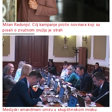
Milan Radonjić: Cilj kampanje protiv novinara koji su
pisali o zvučnom oružju je strah
Medijski amandmani umiru u skupštinskom mraku: