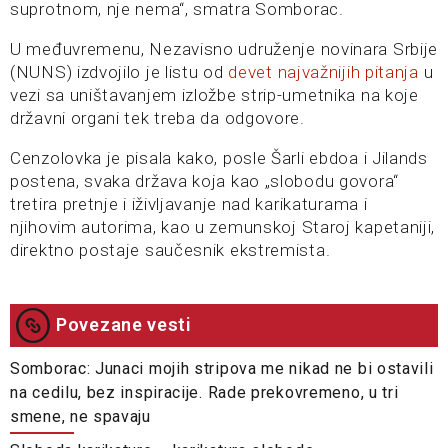
suprotnom, nje nema“, smatra Somborac.
U međuvremenu, Nezavisno udruženje novinara Srbije
(NUNS) izdvojilo je listu od
devet najvažnijih pitanja
u
vezi sa uništavanjem izložbe strip-umetnika na koje
državni organi tek treba da odgovore.
Cenzolovka je pisala kako, posle Šarli ebdoa i Jilands
postena, svaka država koja kao „slobodu govora“
tretira pretnje i iživljavanje nad karikaturama i
njihovim autorima, kao u zemunskoj Staroj kapetaniji,
direktno postaje saučesnik ekstremista.
Povezane vesti
Somborac: Junaci mojih stripova me nikad ne bi ostavili
na cedilu, bez inspiracije. Rade prekovremeno, u tri
smene, ne spavaju