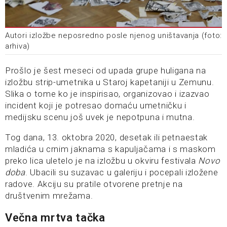
Autori izložbe neposredno posle njenog uništavanja (foto:
arhiva)
Prošlo je šest meseci od upada grupe huligana na
izložbu strip-umetnika u Staroj kapetaniji u Zemunu.
Slika o tome ko je inspirisao, organizovao i izazvao
incident koji je potresao domaću umetničku i
medijsku scenu još uvek je nepotpuna i mutna.
Tog dana, 13. oktobra 2020, desetak ili petnaestak
mladića u crnim jaknama s kapuljačama i s maskom
preko lica uletelo je na izložbu u okviru festivala
Novo
doba
. Ubacili su suzavac u galeriju i pocepali izložene
radove. Akciju su pratile otvorene pretnje na
društvenim mrežama.
Večna mrtva tačka