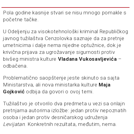
Pola godine kasnije stvari se nisu mnogo pomakle s
početne tačke.
U Odeljenju za visokotehnološki kriminal Republičkog
javnog tužilaštva Cenzolovka saznaje da za pretnje
umetnicima i dalje nema nijedne optužnice, dok je
krivična prijava za ugrožavanje sigurnosti protiv
bivšeg ministra kulture
Vladana Vukosavljevića
–
odbačena.
Problematično saopštenje jeste skinuto sa sajta
Ministarstva, ali nova ministarka kulture
Maja
Gojković
odbija da govori o ovoj temi.
Tužilaštvo je otvorilo dva predmeta u vezi sa onlajn
pretnjama autorima izložbe: jedan protiv nepoznatih
osoba i jedan protiv desničarskog udruženja
Levijatan
. Konkretnih rezultata, međutim, nema.