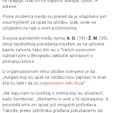
ne reaguju i kad im mi šaljemo dokaze, opise, IP
adrese.“
Posle incidenta mediji su preneli da je uhapšeno pet
osumnjičenih za upad na izložbu. Ipak, ovde se
očigledno ne radi o svim počiniocima.
Dvojica punoletnih među njima,
A. D.
(19) i
Ž. M.
(35),
zbog nasilničkog ponašanja osuđeni su na uslovne
kazne zatvora, tako što su s Trećim osnovnim
tužilaštvom u Beogradu zaključili sporazum o
priznanju krivice.
U organizacionom timu izložbe ocenjeno je da
„huligani koji su upali na izložbu nisu zapravo ni znali
šta tu rade i da su
organizatori neki drugi
“.
„Ne daju nam ni izveštaj o onima koji su uhvaćeni“,
kaže Somborac. „Nemamo ni uvid u te sporazume. A
prosledili smo im opise još mogućih počinilaca.
Takođe, preko zaštitnika građana pokušavamo da