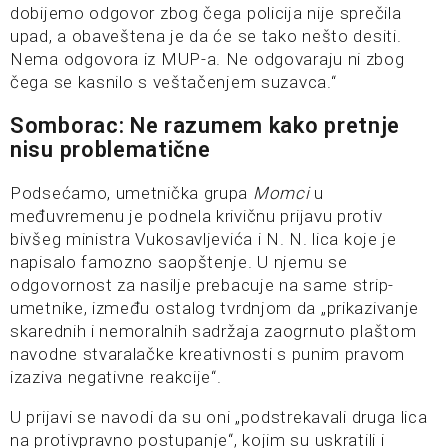
dobijemo odgovor zbog čega policija nije sprečila
upad, a obaveštena je da će se tako nešto desiti.
Nema odgovora iz MUP-a. Ne odgovaraju ni zbog
čega se kasnilo s veštačenjem suzavca.“
Somborac: Ne razumem kako pretnje
nisu problematične
Podsećamo, umetnička grupa
Momci
u
međuvremenu je podnela krivičnu prijavu protiv
bivšeg ministra Vukosavljevića i N. N. lica koje je
napisalo famozno saopštenje. U njemu se
odgovornost za nasilje prebacuje na same strip-
umetnike, između ostalog tvrdnjom da „prikazivanje
skarednih i nemoralnih sadržaja zaogrnuto plaštom
navodne stvaralačke kreativnosti s punim pravom
izaziva negativne reakcije“.
U prijavi se navodi da su oni „podstrekavali druga lica
na protivpravno postupanje“, kojim su uskratili i