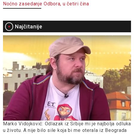
Noćno zasedanje Odbora, u četiri čina
Najčitanije
Marko Vidojković: Odlazak iz Srbije mi je najbolja odluka
u životu. A nije bilo sile koja bi me oterala iz Beograda