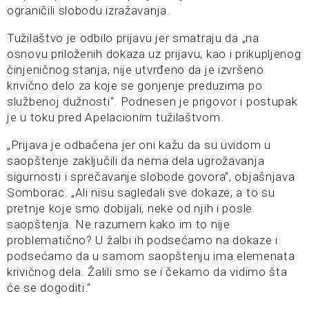
ograničili slobodu izražavanja.
Tužilaštvo je odbilo prijavu jer smatraju da „na
osnovu priloženih dokaza uz prijavu, kao i prikupljenog
činjeničnog stanja, nije utvrđeno da je izvršeno
krivično delo za koje se gonjenje preduzima po
službenoj dužnosti“. Podnesen je prigovor i postupak
je u toku pred Apelacionim tužilaštvom.
„Prijava je odbačena jer oni kažu da su uvidom u
saopštenje zaključili da nema dela ugrožavanja
sigurnosti i sprečavanje slobode govora“, objašnjava
Somborac. „Ali nisu sagledali sve dokaze, a to su
pretnje koje smo dobijali, neke od njih i posle
saopštenja. Ne razumem kako im to nije
problematično? U žalbi ih podsećamo na dokaze i
podsećamo da u samom saopštenju ima elemenata
krivičnog dela. Žalili smo se i čekamo da vidimo šta
će se dogoditi.“