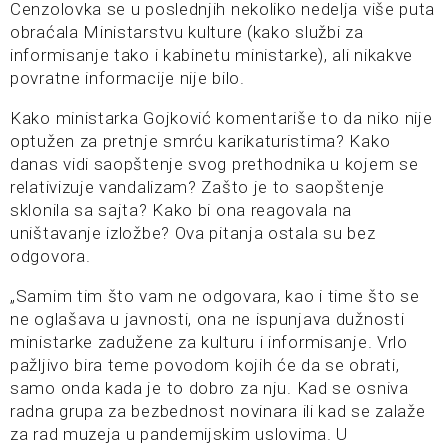
Cenzolovka se u poslednjih nekoliko nedelja više puta
obraćala Ministarstvu kulture (kako službi za
informisanje tako i kabinetu ministarke), ali nikakve
povratne informacije nije bilo.
Kako ministarka Gojković komentariše to da niko nije
optužen za pretnje smrću karikaturistima? Kako
danas vidi saopštenje svog prethodnika u kojem se
relativizuje vandalizam? Zašto je to saopštenje
sklonila sa sajta? Kako bi ona reagovala na
uništavanje izložbe? Ova pitanja ostala su bez
odgovora.
„Samim tim što vam ne odgovara, kao i time što se
ne oglašava u javnosti, ona ne ispunjava dužnosti
ministarke zadužene za kulturu i informisanje. Vrlo
pažljivo bira teme povodom kojih će da se obrati,
samo onda kada je to dobro za nju. Kad se osniva
radna grupa za bezbednost novinara ili kad se zalaže
za rad muzeja u pandemijskim uslovima. U