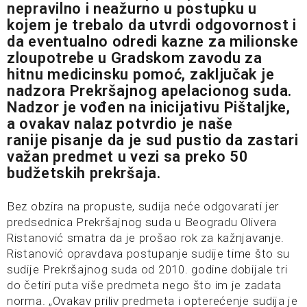
nepravilno i neažurno u postupku u
kojem je trebalo da utvrdi odgovornost i
da eventualno odredi kazne za milionske
zloupotrebe u Gradskom zavodu za
hitnu medicinsku pomoć, zaključak je
nadzora Prekršajnog apelacionog suda.
Nadzor je vođen na inicijativu Pištaljke,
a ovakav nalaz potvrdio je naše
ranije
pisanje
da je sud pustio da zastari
važan predmet u vezi sa preko 50
budžetskih prekršaja.
Bez obzira na propuste, sudija neće odgovarati jer
predsednica Prekršajnog suda u Beogradu Olivera
Ristanović smatra da je prošao rok za kažnjavanje.
Ristanović opravdava postupanje sudije time što su
sudije Prekršajnog suda od 2010. godine dobijale tri
do četiri puta više predmeta nego što im je zadata
norma. „Ovakav priliv predmeta i opterećenje sudija je