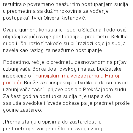
rezultiralo povremeno neažurnim postupanjem sudija
u predmetima sa dužim rokovima za vođenje
postupaka”, tvrdi Olivera Ristanović.
Ovaj argument koristila je i sudija Slađana Todorović
objašnjavajući svoje postupanje u predmetu. Selidba
suda i lični razlozi takođe su bili razlozi koje je sudija
navela kao razlog za neažurno postupanje.
Podsetimo, reč je o predmetu zasnovanom na prijavi
uzbunjivača Borka Josifovskog i nalazu budžetske
inspekcije o
finansijskim malverzacijama u Hitnoj
pomoći
. Budžetska inspekcija utvrdila je da su navodi
uzbunjivača tačni i prijave poslala Prekršajnom sudu.
Za šest godina postupka sudija nije uspela da
sasluša svedoke i izvede dokaze pa je predmet prošle
godine zastareo.
„Prema stanju u spisima do zastarelosti u
predmetnoj stvari je došlo pre svega zbog