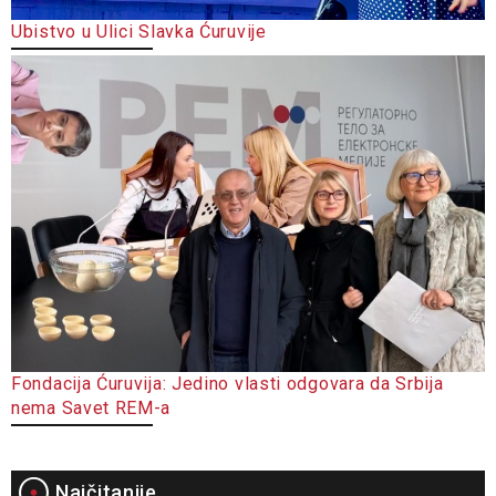
Ubistvo u Ulici Slavka Ćuruvije
Fondacija Ćuruvija: Jedino vlasti odgovara da Srbija
nema Savet REM-a
Najčitanije