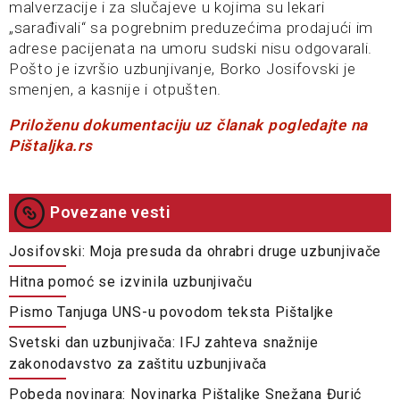
malverzacije i za slučajeve u kojima su lekari
„sarađivali“ sa pogrebnim preduzećima prodajući im
adrese pacijenata na umoru sudski nisu odgovarali.
Pošto je izvršio uzbunjivanje, Borko Josifovski je
smenjen, a kasnije i otpušten.
Priloženu dokumentaciju uz članak pogledajte na
Pištaljka.rs
Povezane vesti
Josifovski: Moja presuda da ohrabri druge uzbunjivače
Hitna pomoć se izvinila uzbunjivaču
Pismo Tanjuga UNS-u povodom teksta Pištaljke
Svetski dan uzbunjivača: IFJ zahteva snažnije
zakonodavstvo za zaštitu uzbunjivača
Pobeda novinara: Novinarka Pištaljke Snežana Đurić