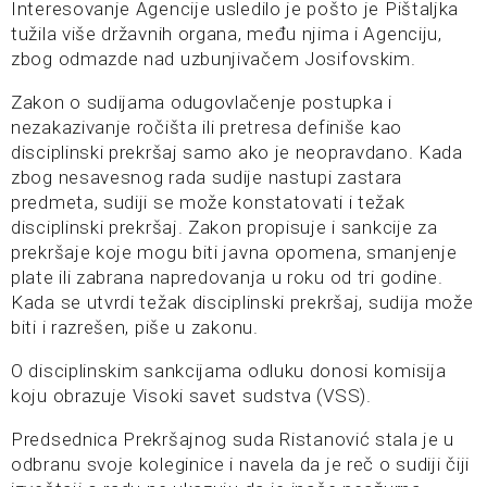
Interesovanje Agencije usledilo je pošto je Pištaljka
tužila više državnih organa, među njima i Agenciju,
zbog odmazde nad uzbunjivačem Josifovskim.
Zakon o sudijama odugovlačenje postupka i
nezakazivanje ročišta ili pretresa definiše kao
disciplinski prekršaj samo ako je neopravdano. Kada
zbog nesavesnog rada sudije nastupi zastara
predmeta, sudiji se može konstatovati i težak
disciplinski prekršaj. Zakon propisuje i sankcije za
prekršaje koje mogu biti javna opomena, smanjenje
plate ili zabrana napredovanja u roku od tri godine.
Kada se utvrdi težak disciplinski prekršaj, sudija može
biti i razrešen, piše u zakonu.
O disciplinskim sankcijama odluku donosi komisija
koju obrazuje Visoki savet sudstva (VSS).
Predsednica Prekršajnog suda Ristanović stala je u
odbranu svoje koleginice i navela da je reč o sudiji čiji