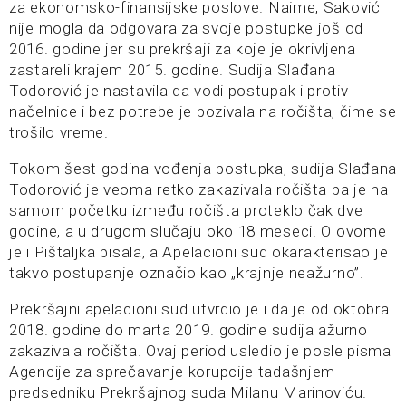
za ekonomsko-finansijske poslove. Naime, Saković
nije mogla da odgovara za svoje postupke još od
2016. godine jer su prekršaji za koje je okrivljena
zastareli krajem 2015. godine. Sudija Slađana
Todorović je nastavila da vodi postupak i protiv
načelnice i bez potrebe je pozivala na ročišta, čime se
trošilo vreme.
Tokom šest godina vođenja postupka, sudija Slađana
Todorović je veoma retko zakazivala ročišta pa je na
samom početku između ročišta proteklo čak dve
godine, a u drugom slučaju oko 18 meseci. O ovome
je i Pištaljka pisala, a Apelacioni sud okarakterisao je
takvo postupanje označio kao „krajnje neažurno”.
Prekršajni apelacioni sud utvrdio je i da je od oktobra
2018. godine do marta 2019. godine sudija ažurno
zakazivala ročišta. Ovaj period usledio je posle pisma
Agencije za sprečavanje korupcije tadašnjem
predsedniku Prekršajnog suda Milanu Marinoviću.