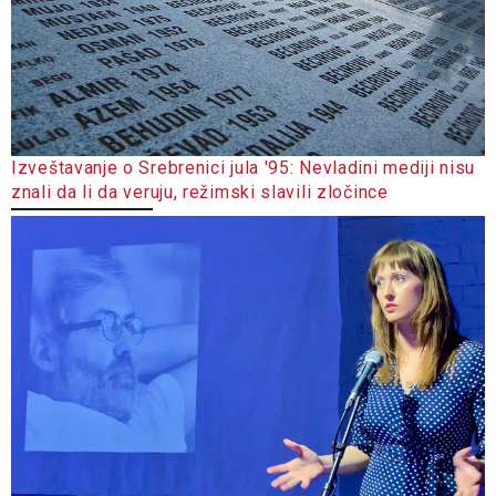
Izveštavanje o Srebrenici jula '95: Nevladini mediji nisu
znali da li da veruju, režimski slavili zločince