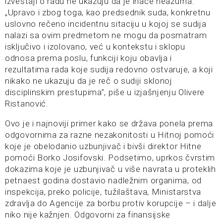
izveštaji o radu ne ukazuju da je inače neažurna.
„Upravo i zbog toga, kao predsednik suda, konkretnu
uslovno rečeno incidentnu sitaciju u kojoj se sudija
nalazi sa ovim predmetom ne mogu da posmatram
isključivo i izolovano, već u kontekstu i sklopu
odnosa prema poslu, funkciji koju obavlja i
rezultatima rada koje sudija redovno ostvaruje, a koji
nikako ne ukazuju da je reč o sudiji sklonoj
disciplinskim prestupima”, piše u izjašnjenju Olivere
Ristanović.
Ovo je i najnoviji primer kako se država ponela prema
odgovornima za razne nezakonitosti u Hitnoj pomoći
koje je obelodanio uzbunjivač i bivši direktor Hitne
pomoći Borko Josifovski. Podsetimo, uprkos čvrstim
dokazima koje je uzbunjivač u više navrata u proteklih
petnaest godina dostavio nadležnim organima, od
inspekcija, preko policije, tužilaštava, Ministarstva
zdravlja do Agencije za borbu protiv korupcije – i dalje
niko nije kažnjen. Odgovorni za finansijske