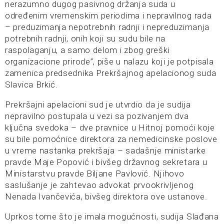
nerazumno dugog pasivnog držanja suda u
određenim vremenskim periodima i nepravilnog rada
– preduzimanja nepotrebnih radnji i nepreduzimanja
potrebnih radnji, onih koji su sudu bile na
raspolaganju, a samo delom i zbog greški
organizacione prirode”, piše u nalazu koji je potpisala
zamenica predsednika Prekršajnog apelacionog suda
Slavica Brkić.
Prekršajni apelacioni sud je utvrdio da je sudija
nepravilno postupala u vezi sa pozivanjem dva
ključna svedoka – dve pravnice u Hitnoj pomoći koje
su bile pomoćnice direktora za nemedicinske poslove
u vreme nastanka prekršaja – sadašnje ministarke
pravde Maje Popović i bivšeg državnog sekretara u
Ministarstvu pravde Biljane Pavlović. Njihovo
saslušanje je zahtevao advokat prvookrivljenog
Nenada Ivančevića, bivšeg direktora ove ustanove.
Uprkos tome što je imala mogućnosti, sudija Slađana