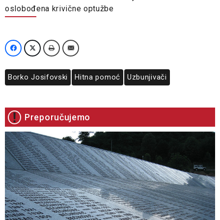
oslobođena krivične optužbe
Borko Josifovski
Hitna pomoć
Uzbunjivači
Preporučujemo