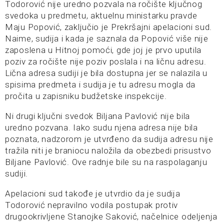
Todorović nije uredno pozvala na ročište ključnog
svedoka u predmetu, aktuelnu ministarku pravde
Maju Popović, zaključio je Prekršajni apelacioni sud.
Naime, sudija i kada je saznala da Popović više nije
zaposlena u Hitnoj pomoći, gde joj je prvo uputila
poziv za ročište nije poziv poslala i na ličnu adresu.
Lična adresa sudiji je bila dostupna jer se nalazila u
spisima predmeta i sudija je tu adresu mogla da
pročita u zapisniku budžetske inspekcije.
Ni drugi ključni svedok Biljana Pavlović nije bila
uredno pozvana. Iako sudu njena adresa nije bila
poznata, nadzorom je utvrđeno da sudija adresu nije
tražila niti je braniocu naložila da obezbedi prisustvo
Biljane Pavlović. Ove radnje bile su na raspolaganju
sudiji.
Apelacioni sud takođe je utvrdio da je sudija
Todorović nepravilno vodila postupak protiv
drugookrivljene Stanojke Saković, načelnice odeljenja