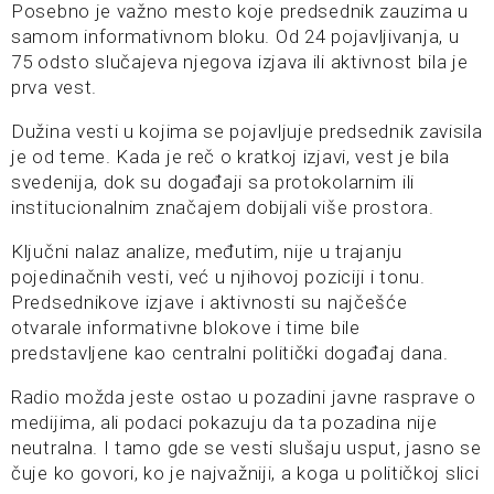
Posebno je važno mesto koje predsednik zauzima u
samom informativnom bloku. Od 24 pojavljivanja, u
75 odsto slučajeva njegova izjava ili aktivnost bila je
prva vest.
Dužina vesti u kojima se pojavljuje predsednik zavisila
je od teme. Kada je reč o kratkoj izjavi, vest je bila
svedenija, dok su događaji sa protokolarnim ili
institucionalnim značajem dobijali više prostora.
Ključni nalaz analize, međutim, nije u trajanju
pojedinačnih vesti, već u njihovoj poziciji i tonu.
Predsednikove izjave i aktivnosti su najčešće
otvarale informativne blokove i time bile
predstavljene kao centralni politički događaj dana.
Radio možda jeste ostao u pozadini javne rasprave o
medijima, ali podaci pokazuju da ta pozadina nije
neutralna. I tamo gde se vesti slušaju usput, jasno se
čuje ko govori, ko je najvažniji, a koga u političkoj slici