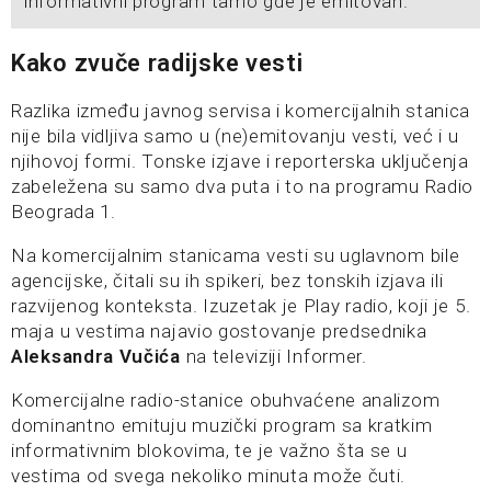
informativni program tamo gde je emitovan.
Kako zvuče radijske vesti
Razlika između javnog servisa i komercijalnih stanica
nije bila vidljiva samo u (ne)emitovanju vesti, već i u
njihovoj formi. Tonske izjave i reporterska uključenja
zabeležena su samo dva puta i to na programu Radio
Beograda 1.
Na komercijalnim stanicama vesti su uglavnom bile
agencijske, čitali su ih spikeri, bez tonskih izjava ili
razvijenog konteksta. Izuzetak je Play radio, koji je 5.
maja u vestima najavio gostovanje predsednika
Aleksandra Vučića
na televiziji Informer.
Komercijalne radio-stanice obuhvaćene analizom
dominantno emituju muzički program sa kratkim
informativnim blokovima, te je važno šta se u
vestima od svega nekoliko minuta može čuti.