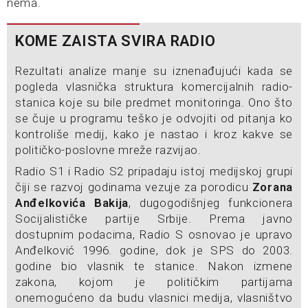
nema.
KOME ZAISTA SVIRA RADIO
Rezultati analize manje su iznenađujući kada se
pogleda vlasnička struktura komercijalnih radio-
stanica koje su bile predmet monitoringa. Ono što
se čuje u programu teško je odvojiti od pitanja ko
kontroliše medij, kako je nastao i kroz kakve se
političko-poslovne mreže razvijao.
Radio S1 i Radio S2 pripadaju istoj medijskoj grupi
čiji se razvoj godinama vezuje za porodicu
Zorana
Anđelkovića Bakija
, dugogodišnjeg funkcionera
Socijalističke partije Srbije. Prema javno
dostupnim podacima, Radio S osnovao je upravo
Anđelković 1996. godine, dok je SPS do 2003.
godine bio vlasnik te stanice. Nakon izmene
zakona, kojom je političkim partijama
onemogućeno da budu vlasnici medija, vlasništvo