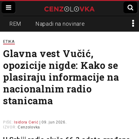
REM
Napadi na novinare
Zvučni top
Crna Gora
N1
ETIKA
Glavna vest Vučić,
Propaganda
Lokalni mediji
opozicije nigde: Kako se
Informer
Slavko Ćuruvija
plasiraju informacije na
nacionalnim radio
stanicama
PIŠE:
Isidora Cerić
| 09. jun 2026.
IZVOR:
Cenzolovka