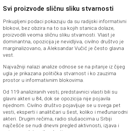
Svi proizvode sličnu sliku stvarnosti
Prikupljeni podaci pokazuju da su radijski informativni
blokovi, bez obzira na to sa kojih stanica dolaze,
proizvodili veoma sličnu sliku stvarnosti. Vlast je
dominantna, opozicija je nevidljiva, civilno društvo je
marginalizovano, a Aleksandar Vučić je često glavna
vest.
Najvažniji nalazi analize odnose se na pitanje iz čijeg
ugla je prikazana politička stvarnost i ko zauzima
prostor u informativnim blokovima.
Od 119 analiziranih vesti, predstavnici vlasti bili su
glavni akteri u 84, dok se opozicija nije pojavila
nijednom. Civilno društvo pojavljuje se u svega pet
vesti, eksperti i analitičari u šest, koliko i međunarodni
akteri. Drugim rečima, radio slušaocima u Srbiji
najčešće se nudi dnevni pregled aktivnosti, izjava i