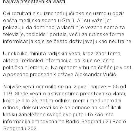
najava predstavnika vlasti.
Ovi rezultati nisu iznenađujući ako se uzme u obzir
opšta medijska scena u Srbiji. Ali su važni jer
pokazuju da dominacija vlasti nije vezana samo za
televizije, tabloide i portale, već i za rutinske forme
informisanja koje se često doživljavaju kao neutralne.
U nekoliko minuta radijskih vesti, kroz izbor tema,
aktera i redosled informacija, oblikuje se jasna
politička hijerarhija. Na njenom vrhu najčešće je vlast,
a posebno predsednik države Aleksandar Vučić.
Najviše vesti odnosilo se na izjave i najave – 55 od
119. Slede vesti o aktivnostima predstavnika vlasti,
kojih je bilo 25, zatim odluke, mere i međunarodni
odnosi, dok su vesti koje se odnose na konflikt ili
kritiku zabeležene svega dva puta i to kao ista
informacija emitovana na Radio Beogradu 2 i Radio
Beogradu 202.