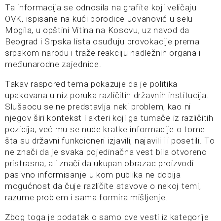
Ta informacija se odnosila na grafite koji veličaju
OVK, ispisane na kući porodice Jovanović u selu
Mogila, u opštini Vitina na Kosovu, uz navod da
Beograd i Srpska lista osuđuju provokacije prema
srpskom narodu i traže reakciju nadležnih organa i
međunarodne zajednice.
Takav raspored tema pokazuje da je politika
upakovana u niz poruka različitih državnih institucija.
Slušaocu se ne predstavlja neki problem, kao ni
njegov širi kontekst i akteri koji ga tumače iz različitih
pozicija, već mu se nude kratke informacije o tome
šta su državni funkcioneri izjavili, najavili ili posetili. To
ne znači da je svaka pojedinačna vest bila otvoreno
pristrasna, ali znači da ukupan obrazac proizvodi
pasivno informisanje u kom publika ne dobija
mogućnost da čuje različite stavove o nekoj temi,
razume problem i sama formira mišljenje.
Zbog toga je podatak o samo dve vesti iz kategorije