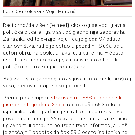
Foto: Cenzolovka / Vojin Mitrović
Radio možda više nije medij oko kog se vodi glavna
politička bitka, ali ga vlast očigledno nije zaboravila.
Za razliku od televizije, koju i dalje gleda 97 odsto
stanovništva, radio je ostao u pozadini. Sluša se u
automobilu, na poslu, u taksiju, u kafićima – često
usput, bez mnogo pažnje, ali sasvim dovoljno da
politička poruka stigne do građana.
Baš zato što ga mnogi doživljavaju kao medij prošlog
veka, njegov uticaj je lako potceniti.
Prema poslednjem
istraživanju OEBS-a o medijskoj
pismenosti građana Srbije
radio sluša 66,3 odsto
ispitanika. Iako građani generalno imaju nizak nivo
poverenja u medije, 22 odsto njih smatra da je radio
uglavnom ili potpuno pouzdan izvor informacija. Još
je značajniji podatak da čak 59,6 odsto ispitanika ne