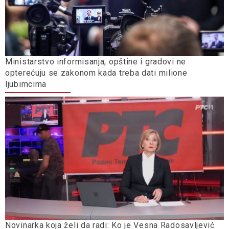
Ministarstvo informisanja, opštine i gradovi ne
opterećuju se zakonom kada treba dati milione
ljubimcima
Novinarka koja želi da radi: Ko je Vesna Radosavljević