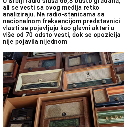
U Srbiji radio sluša 66,3 odsto građana,
ali se vesti sa ovog medija retko
analiziraju. Na radio-stanicama sa
nacionalnom frekvencijom predstavnici
vlasti se pojavljuju kao glavni akteri u
više od 70 odsto vesti, dok se opozicija
nije pojavila nijednom