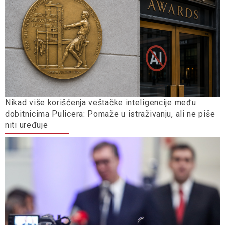
Nikad više korišćenja veštačke inteligencije među
dobitnicima Pulicera: Pomaže u istraživanju, ali ne piše
niti uređuje