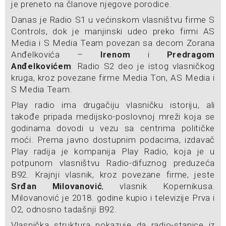
je preneto na članove njegove porodice.
Danas je Radio S1 u većinskom vlasništvu firme S
Controls, dok je manjinski udeo preko firmi AS
Media i S Media Team povezan sa decom Zorana
Anđelkovića –
Irenom
i
Predragom
Anđelkovićem
. Radio S2 deo je istog vlasničkog
kruga, kroz povezane firme Media Ton, AS Media i
S Media Team.
Play radio ima drugačiju vlasničku istoriju, ali
takođe pripada medijsko-poslovnoj mreži koja se
godinama dovodi u vezu sa centrima političke
moći. Prema javno dostupnim podacima, izdavač
Play radija je kompanija Play Radio, koja je u
potpunom vlasništvu Radio-difuznog preduzeća
B92. Krajnji vlasnik, kroz povezane firme, jeste
Srđan Milovanović
, vlasnik Kopernikusa.
Milovanović je 2018. godine kupio i televizije Prva i
O2, odnosno tadašnji B92.
Vlasnička struktura pokazuje da radio-stanice iz