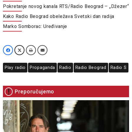
Pokretanje novog kanala RTS/Radio Beograd – „Džezer“
Kako Radio Beograd obeležava Svetski dan radija
Marko Somborac: Uređivanje
Play radio
Propaganda
Radio
Radio Beograd
Radio S
Preporučujemo