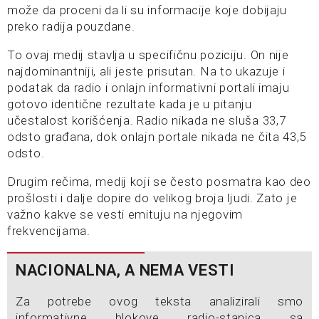
može da proceni da li su informacije koje dobijaju
preko radija pouzdane.
To ovaj medij stavlja u specifičnu poziciju. On nije
najdominantniji, ali jeste prisutan. Na to ukazuje i
podatak da radio i onlajn informativni portali imaju
gotovo identične rezultate kada je u pitanju
učestalost korišćenja. Radio nikada ne sluša 33,7
odsto građana, dok onlajn portale nikada ne čita 43,5
odsto.
Drugim rečima, medij koji se često posmatra kao deo
prošlosti i dalje dopire do velikog broja ljudi. Zato je
važno kakve se vesti emituju na njegovim
frekvencijama.
NACIONALNA, A NEMA VESTI
Za potrebe ovog teksta analizirali smo
informativne blokove radio-stanica sa