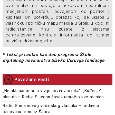
ove analize ne postoje u nekakvom neutralnom
medijskom prostoru, odvojenom od politike i
kapitala. Oni potvrđuju obrazac koji se uklapa u
vlasničku i političku mapu medija u Srbiji, u kojoj ni
radio-stanice nisu izuzete iz sistema
centralizovane kontrole informacija od strane
najvišeg državnog vrha.
* Tekst je nastao kao deo programa Škole
digitalnog novinarstva Slavko Ćuruvija fondacije
Povezane vesti
„Ne uklapamo se u viziju novih vlasnika“: „Buđenje“
skinuto s Radija S, jedan čovek umrežio sve stanice
Radio S ima novog većinskog vlasnika – nedavno
osnovanu firmu iz Šapca