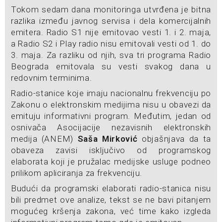
Tokom sedam dana monitoringa utvrđena je bitna
razlika između javnog servisa i dela komercijalnih
emitera. Radio S1 nije emitovao vesti 1. i 2. maja,
a Radio S2 i Play radio nisu emitovali vesti od 1. do
3. maja. Za razliku od njih, sva tri programa Radio
Beograda emitovala su vesti svakog dana u
redovnim terminima.
Radio-stanice koje imaju nacionalnu frekvenciju po
Zakonu o elektronskim medijima nisu u obavezi da
emituju informativni program. Međutim, jedan od
osnivača Asocijacije nezavisnih elektronskih
medija (ANEM)
Saša Mirković
objašnjava da ta
obaveza zavisi isključivo od programskog
elaborata koji je pružalac medijske usluge podneo
prilikom apliciranja za frekvenciju.
Budući da programski elaborati radio-stanica nisu
bili predmet ove analize, tekst se ne bavi pitanjem
mogućeg kršenja zakona, već time kako izgleda