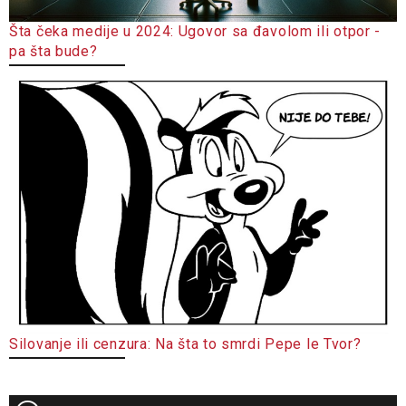
Šta čeka medije u 2024: Ugovor sa đavolom ili otpor -
pa šta bude?
Silovanje ili cenzura: Na šta to smrdi Pepe le Tvor?