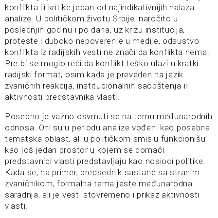
konflikta ili kritike jedan od najindikativnijih nalaza
analize. U političkom životu Srbije, naročito u
poslednjih godinu i po dana, uz krizu institucija,
proteste i duboko nepoverenje u medije, odsustvo
konflikta iz radijskih vesti ne znači da konflikta nema.
Pre bi se moglo reći da konflikt teško ulazi u kratki
radijski format, osim kada je preveden na jezik
zvaničnih reakcija, institucionalnih saopštenja ili
aktivnosti predstavnika vlasti.
Posebno je važno osvrnuti se na temu međunarodnih
odnosa. Oni su u periodu analize vođeni kao posebna
tematska oblast, ali u političkom smislu funkcionišu
kao još jedan prostor u kojem se domaći
predstavnici vlasti predstavljaju kao nosioci politike.
Kada se, na primer, predsednik sastane sa stranim
zvaničnikom, formalna tema jeste međunarodna
saradnja, ali je vest istovremeno i prikaz aktivnosti
vlasti.