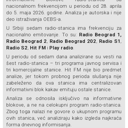
nacionalnom frekvencijom u periodu od 28. aprila
do 5. maja 2026. godine. Analiza je autorska i nije
deo istraživanja OEBS-a.
U Srbiji sedam radio-stanica ima frekvenciju za
nacionalno emitovanje. To su:
Radio Beograd 1,
Radio Beograd 2
,
Radio Beograd 202
,
Radio S1
,
Radio S2
,
Hit FM
i
Play radio
.
U periodu od sedam dana analizirane su vesti na
šest radio-stanica – tri programa javnog servisa i
tri komercijalne stanice. Hit FM nije bio predmet
analize, jer tokom probnog perioda slušanja nije
zabeleženo da ova stanica ima centralizovan
informativni blok kakav emituju ostale stanice.
Analiza se odnosila isključivo na informativne
blokove, a ne na celokupni program radio-stanica.
Zbog toga nalazi ne govore o ukupnom programu
ovih stanica, već analiziraju kako izgleda najkraća
forma dnevnog informisanja.