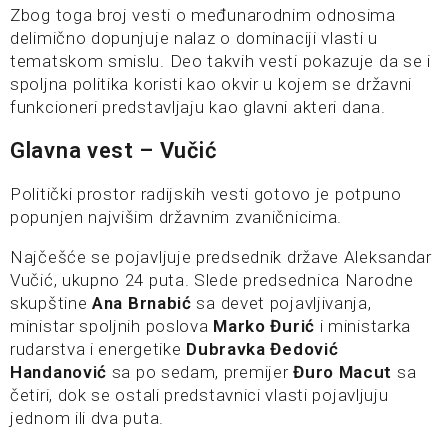
Zbog toga broj vesti o međunarodnim odnosima
delimično dopunjuje nalaz o dominaciji vlasti u
tematskom smislu. Deo takvih vesti pokazuje da se i
spoljna politika koristi kao okvir u kojem se državni
funkcioneri predstavljaju kao glavni akteri dana.
Glavna vest – Vučić
Politički prostor radijskih vesti gotovo je potpuno
popunjen najvišim državnim zvaničnicima.
Najčešće se pojavljuje predsednik države Aleksandar
Vučić, ukupno 24 puta. Slede predsednica Narodne
skupštine
Ana Brnabić
sa devet pojavljivanja,
ministar spoljnih poslova
Marko Đurić
i ministarka
rudarstva i energetike
Dubravka Đedović
Handanović
sa po sedam, premijer
Đuro Macut
sa
četiri, dok se ostali predstavnici vlasti pojavljuju
jednom ili dva puta.