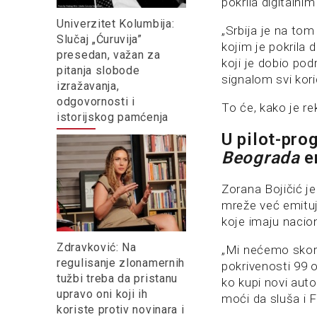
pokrila digitalni
Univerzitet Kolumbija:
„Srbija je na tom
Slučaj „Ćuruvija”
kojim je pokrila 
presedan, važan za
koji je dobio pod
pitanja slobode
signalom svi korid
izražavanja,
odgovornosti i
To će, kako je re
istorijskog pamćenja
U pilot-pro
Beograda
e
Zorana Bojičić je
mreže već emitu
koje imaju nacion
Zdravković: Na
„Mi nećemo skoro
regulisanje zlonamernih
pokrivenosti 99 o
tužbi treba da pristanu
ko kupi novi auto
upravo oni koji ih
moći da sluša i F
koriste protiv novinara i