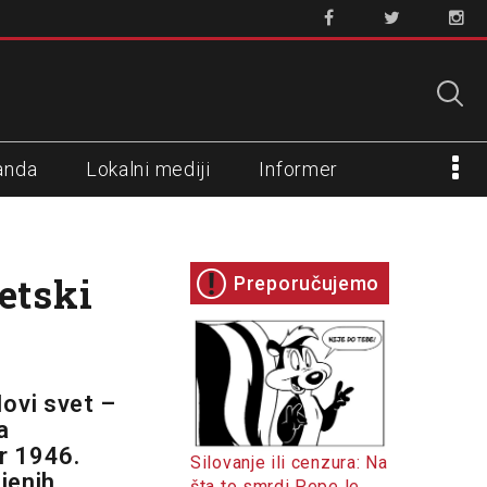
anda
Lokalni mediji
Informer
etski
Preporučujemo
ovi svet –
a
r 1946.
Silovanje ili cenzura: Na
jenih
šta to smrdi Pepe le