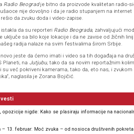
za
Radio Beograd
je bitno da proizvode kvalitetan radio-sig
ušaoce nije dovoljno i da je radio stupanjem na internet 
rešio da zvuku doda i video-zapise.
 istakla da su reporteri
Radio Beograda
, zahvaljujući mo
uključe sa bilo koje lokacije i da ne zavise od žičnih linij
ašeg radija nalaze na svim festivalima širom Srbije.
 novo jeste da ćemo imati i video sa tih događaja na dr
 Planeti, na
Jutjubu
, tako da sa novim reportažnim koli
ji su već pokriveni kamerama, tako da, eto nas, i zvukom
ka“, naglasila je Zorana Bojičić.
vesti
, opozicije nigde: Kako se plasiraju informacije na nacional
a – 13. februar: Moć zvuka – od nosioca društvenih pokret