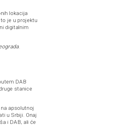
nih lokacija
 to je u projektu
i digitalnim
eograda
.
, putem DAB
 druge stanice
 na apsolutnoj
i u Srbiji. Onaj
ša i DAB, ali će