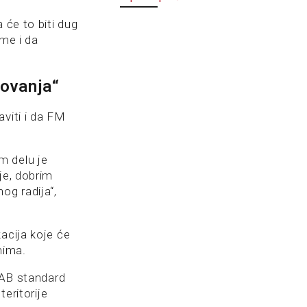
 će to biti dug
rme i da
dovanja“
viti i da FM
m delu je
je, dobrim
og radija“,
acija koje će
emima.
 DAB standard
teritorije