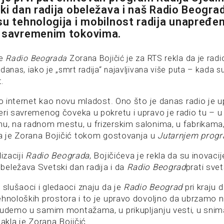
ki dan radija obeležava i naš Radio Beograd
su tehnologija i mobilnost radija unapređeni
a savremenim tokovima.
ke
Radio Beograda
Zorana Bojičić je za RTS rekla da je rad
anas, iako je „smrt radija“ najavljivana više puta – kada su
t.
io internet kao novu mladost. Ono što je danas radio je u
eri savremenog čoveka u pokretu i upravo je radio tu – u
u, na radnom mestu, u frizerskim salonima, u fabrikama,
la je Zorana Bojičić tokom gostovanja u
Jutarnjem prog
izaciji
Radio Beograda
, Bojičićeva je rekla da su inovaci
eležava Svetski dan radija i da
Radio Beograd
prati sve
 slušaoci i gledaoci znaju da je
Radio Beograd
pri kraju d
ehnoloških prostora i to je upravo dovoljno da ubrzamo n
budemo u samim montažama, u prikupljanju vesti, u sni
stakla je Zorana Bojičić.