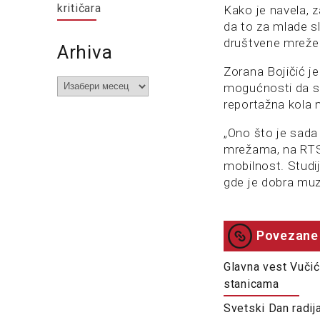
kritičara
Kako je navela, 
da to za mlade sl
društvene mreže 
Arhiva
Zorana Bojičić je
Arhiva
mogućnosti da se 
reportažna kola n
„Ono što je sada
mrežama, na RTS
mobilnost. Studi
gde je dobra muzi
Povezane 
Glavna vest Vučić
stanicama
Svetski Dan radij