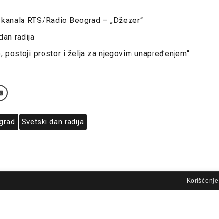
 kanala RTS/Radio Beograd – „Džezer“
dan radija
o, postoji prostor i želja za njegovim unapređenjem“
grad
Svetski dan radija
lovi korišćenja
Korišćenje