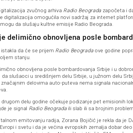
igitalizacija zvučnog arhiva
Radio Beograda
započeta i da
je digitalizacija omogućila novi sadržaj za internet platfo
mogu da slušaju kultne emisije Radio Beograda.
je delimično obnovljena posle bombar
 istakla da će se prijem
Radio Beograda
ove godine popra
boljem stanju.
imično obnovljena posle bombardovanja Srbije i u dobro
 da slušaoci u središnjem delu Srbije, u južnom delu Srbi
 značajnim delovima auto-puteva nema signala nacionaln
eva.
 u drugom delu godine očekuje podizanje pet emisionih lok
gde je signal
Radio Beograda
ili slab ili sa brojnim probl
italnom emitovanju radija, Zorana Bojičić je rekla da je
 Evropi i svetu i da je većina evropskih zemalja dobar deo 