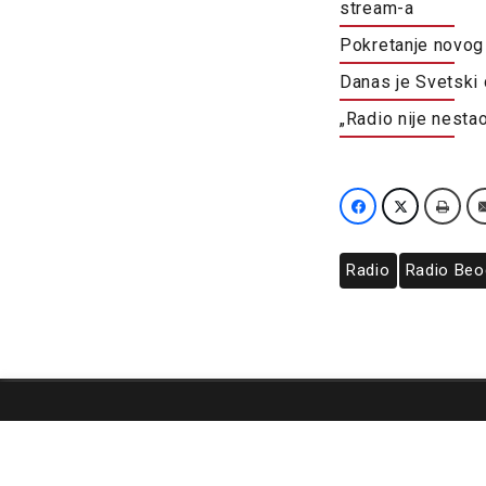
stream-a
Pokretanje novog
Danas je Svetski 
„Radio nije nesta
Radio
Radio Beo
O nama
Impresum
Podrška
Kontakt
Newsletter
Us