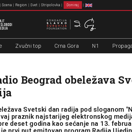
Scena
Region
Svet
Stripolovka
Doniraj
e
Zvučni top
Crna Gora
N1
Propag
dio Beograd obeležava Sv
ija
ležava Svetski dan radija pod sloganom "N
Ovaj praznik najstarijeg elektronskog medij
pre deset godina kao sećanje na 13. februa
 je prvi put emitovan program Radija Ujedin