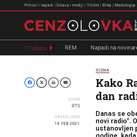
Pritisci i napadi
Država i mediji
Tržište
Etika
Mediologija
REM
Napadi na novinar
U fokusu
Slavko Ćuruvija
SCENA
Kako Ra
dan rad
IZVOR
RTS
Danas se obe
OBJAVLJENO
novi radio". 
14. FEB 2021.
ustanovljen 
godine, kada