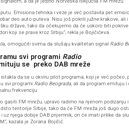
m signalom, a da je jedino Norveška isključila FM mrežu.
 putu. Emisiona tehnika i veze je već postavila pet emisio
dobar deo auto-puteva. Nisu još pokrili južne krakove, ali i
ršku države, tako da očekujemo da će uskoro biti pokriven
ori koji se prave kroz Srbiju“, rekla je Bojičićeva.
kla, omogućiti svima da slušaju kvalitetan signal
Radio B
gramu svi programi
Radio
mituju
se
preko DAB mreže
 istakla da se u okviru pilot programa, koji je već počeo
ju svi programi
Radio Beograda
, ali da program emituju i
alnu frekvenciju.
 gasiti FM mrežu, upravo radimo na njenom podizanju i
dsto teritorije Srbije, tako da će FM mreža još dugo ostat
 i uz njega dobije DAB prijemnik, on će imati prilike da slu
M“, kazala je Zorana Bojičić.