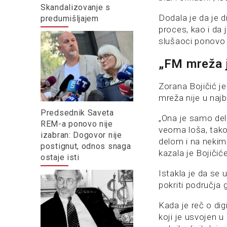
Skandalizovanje s
Dodala je da je d
predumišljajem
proces, kao i da 
slušaoci ponovo 
„FM mreža 
Zorana Bojičić je
mreža nije u naj
Predsednik Saveta
„Ona je samo del
REM-a ponovo nije
veoma loša, tako
izabran: Dogovor nije
delom i na nekim
postignut, odnos snaga
kazala je Bojičić
ostaje isti
Istakla je da se
pokriti područja 
Kada je reč o dig
koji je usvojen u