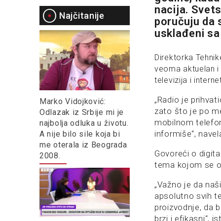
nacija. Svets
Najčitanije
poručuju da 
usklađeni s
Direktorka Tehni
veoma aktuelan i d
televizija i interne
„Radio je prihvat
Marko Vidojković:
zato što je po m
Odlazak iz Srbije mi je
mobilnom telefon
najbolja odluka u životu.
informiše“, nave
A nije bilo sile koja bi
me oterala iz Beograda
Govoreći o digital
2008.
tema kojom se ob
„Važno je da naši
apsolutno svih t
proizvodnje, da 
brzi i efikasni“, i