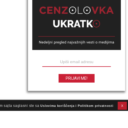
m sajta saglasni ste sa
Uslovima korišćenja i Politikom privatnosti
X