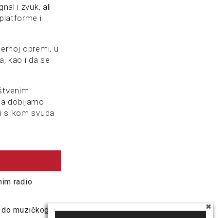
nal i zvuk, ali
platforme i
dernoj opremi, u
a, kao i da se
uštvenim
ma dobijamo
 i slikom svuda
nim radio
a do muzičkog