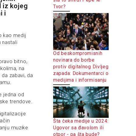
 iz kojeg
Tvor?
 i
io kao medij
 nastali
Od beskompromisnih
novinara do borbe
pravo bitno,
protiv digitalnog Divljeg
 kolima, na
zapada: Dokumentarci o
 da zabavi, da
medijima i informisanju
ramu.
je jedna od
tske trendove.
igitalizacije
ačin
Šta čeka medije u 2024:
manju muzike
Ugovor sa đavolom ili
otpor - pa šta bude?