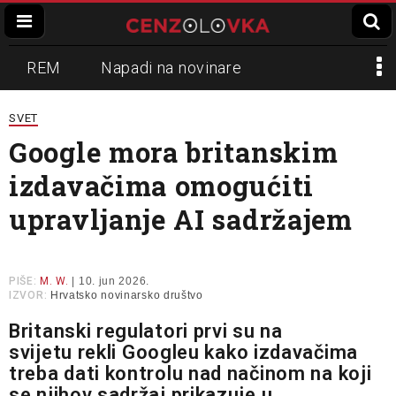
REM
Napadi na novinare
Zvučni top
Crna Gora
N1
SVET
Google mora britanskim
Propaganda
Lokalni mediji
izdavačima omogućiti
Informer
Slavko Ćuruvija
upravljanje AI sadržajem
PIŠE:
M. W.
| 10. jun 2026.
IZVOR:
Hrvatsko novinarsko društvo
Britanski regulatori prvi su na
svijetu
rekli
Googleu kako izdavačima
treba dati kontrolu nad načinom na koji
se njihov sadržaj prikazuje u