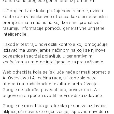
korisnika na preglede generirane uz pomoć AI.
U Googleu tvrde kako pružajunove resurse, uvide i
kontrolu za vlasnike web stranica kako bi se snašli u
promjenama u načinu na koji korisnici pronalaze i
razumiju informacije pomoću generativne umjetne
inteligencije.
Također testiraju novi oblik kontrole koji omogućuje
izdavačima upravljamke načinom na koji se njihove
poveznice i sadržaj pojavljuju u generativnim
značajkama umjetne inteligencije za pretraživanje.
Web odredišta koja se isključe neće primati promet s
AI Overviews i AI načina rada, ali kontrole neće
utjecati na tradicionalne rezultate pretraživanja.
Google će također povećati broj poveznica u AI
odgovorima i početi uvoditi novi uvidi za izdavače.
Google će morati osigurati kako je sadržaj izdavača,
uključujući novinske organizacije, ispravno naveden u