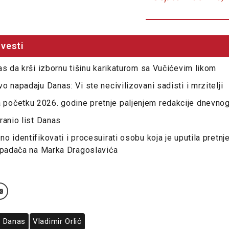
vesti
as da krši izbornu tišinu karikaturom sa Vučićevim likom
o napadaju Danas: Vi ste necivilizovani sadisti i mrzitelji
očetku 2026. godine pretnje paljenjem redakcije dnevnog
ranio list Danas
 identifikovati i procesuirati osobu koja je uputila pretnje
apadača na Marka Dragoslavića
a Danas
Vladimir Orlić