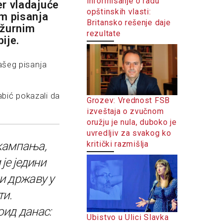
informisanje o radu
er vladajuće
opštinskih vlasti:
m pisanja
Britansko rešenje daje
ežurnim
rezultate
ije.
našeg pisanja
bić pokazali da
Grozev: Vrednost FSB
izveštaja o zvučnom
oružju je nula, duboko je
uvredljiv za svakog ko
kritički razmišlja
кампања,
 је једини
и државу у
ти.
ид данас:
Ubistvo u Ulici Slavka