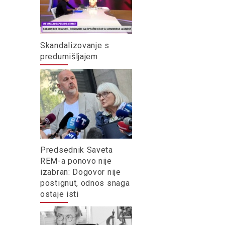
Skandalizovanje s
predumišljajem
Predsednik Saveta
REM-a ponovo nije
izabran: Dogovor nije
postignut, odnos snaga
ostaje isti