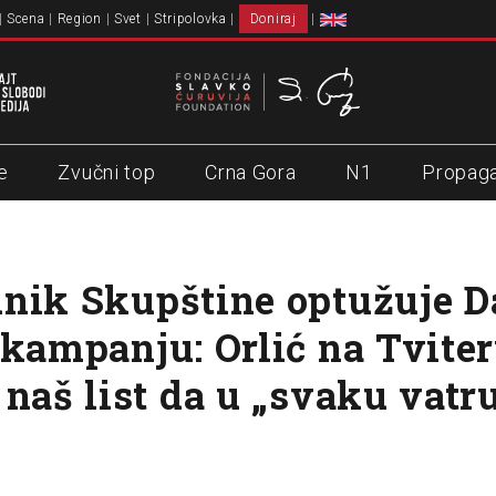
Scena
Region
Svet
Stripolovka
Doniraj
e
Zvučni top
Crna Gora
N1
Propag
nik Skupštine optužuje D
 kampanju: Orlić na Tvite
 naš list da u „svaku vatr