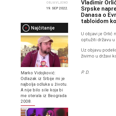
Vladimir Orl
OBJAVLJENO
Srpske napre
19. SEP 2022.
Danasa o Evr
tabloidom koj
Najčitanije
U objavi je Orlić
optužiti državu u 
Uz objavu podelio
živimo u državi k
P. D.
Marko Vidojković:
Odlazak iz Srbije mi je
najbolja odluka u životu.
A nije bilo sile koja bi
me oterala iz Beograda
2008.