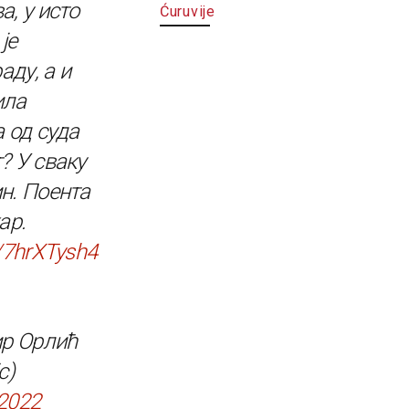
а, у исто
Ćuruvije
је
аду, а и
ила
 од суда
? У сваку
ин. Поента
ар.
m/7hrXTysh4
р Орлић
c)
 2022