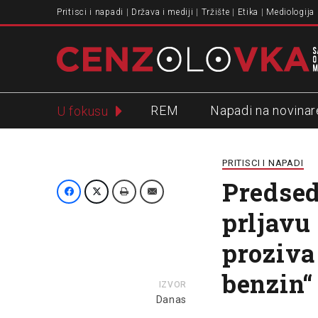
Pritisci i napadi
Država i mediji
Tržište
Etika
Mediologija
REM
Napadi na novinar
U fokusu
Slavko Ćuruvija
PRITISCI I NAPADI
Predsed
prljavu
proziva
benzin“
IZVOR
Danas