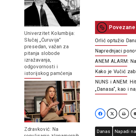
Povezane 
Univerzitet Kolumbija:
Slučaj „Ćuruvija”
Orlić optužio Dan
presedan, važan za
Naprednjaci ponov
pitanja slobode
izražavanja,
ANEM ALARM: Na p
odgovornosti i
Kako je Vučić zab
istorijskog pamćenja
NUNS i ANEM: Hitno
„Danasa“, kao i n
Zdravković: Na
Danas
Napadi n
regulisanje zlonamernih