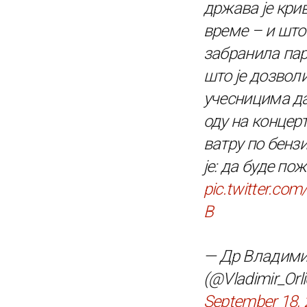
држава је крив
време – и што 
забранила пар
што је дозвол
учесницима да
оду на концерт
ватру по бенз
је: да буде пож
pic.twitter.co
B
— Др Владими
(@Vladimir_Orli
September 18,