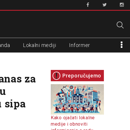
anda
Lokalni mediji
Informer
anas za
Preporučujemo
ru
u sipa
Kako ojačati lokalne
medije i obnoviti