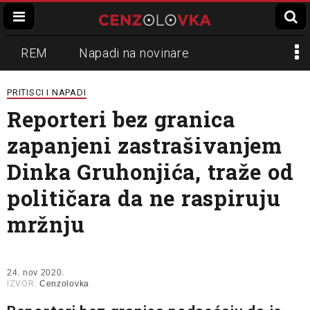
REM
Napadi na novinare
Zvučni top
Crna Gora
N1
PRITISCI I NAPADI
Reporteri bez granica
Propaganda
Lokalni mediji
zapanjeni zastrašivanjem
Informer
Slavko Ćuruvija
Dinka Gruhonjića, traže od
političara da ne raspiruju
mržnju
24. nov 2020.
IZVOR:
Cenzolovka