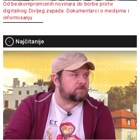
Od beskompromisnih novinara do borbe protiv
digitalnog Divljeg zapada: Dokumentarci o medijima i
informisanju
Najčitanije