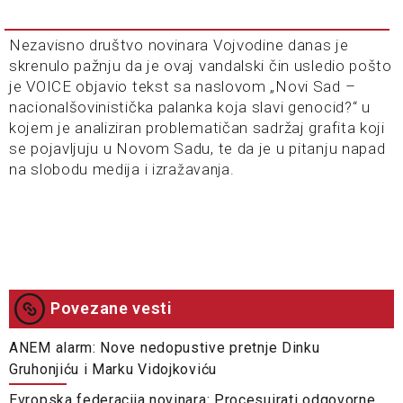
Nezavisno društvo novinara Vojvodine danas je
skrenulo pažnju da je ovaj vandalski čin usledio pošto
je VOICE objavio tekst sa naslovom „Novi Sad –
nacionalšovinistička palanka koja slavi genocid?“ u
kojem je analiziran problematičan sadržaj grafita koji
se pojavljuju u Novom Sadu, te da je u pitanju napad
na slobodu medij
a i izražavanja.
Povezane vesti
ANEM alarm: Nove nedopustive pretnje Dinku
Gruhonjiću i Marku Vidojkoviću
Evropska federacija novinara: Procesuirati odgovorne