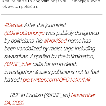
krst, te da se to dogodilo pošto su Gruhonjića javno
oklevetali političari.
#Serbia
: After the journalist
@DinkoGruhonjic
was publicly denigrated
by politicians, his
#NoviSad
home has
been vandalized by racist tags including
swastikas. Appalled by the intimidation,
@RSF_inter
calls for an in-depth
investigation & asks politicians not to fuel
hatred !
pic.twitter.com/QFC1oXnrMk
— RSF in English (@RSF_en)
November
24, 2020