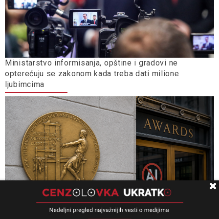
Ministarstvo informisanja, opštine i gradovi ne
opterećuju se zakonom kada treba dati milione
ljubimcima
Nikad više korišćenja veštačke inteligencije među