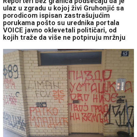
Reporteri bez granica podsećaju da je
ulaz u zgradu u kojoj živi Gruhonjić sa
porodicom ispisan zastrašujućim
porukama pošto su urednika portala
VOICE javno oklevetali političari, od
kojih traže da više ne potpiruju mržnju