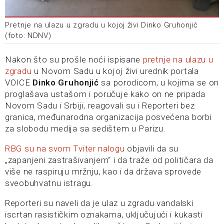
Pretnje na ulazu u zgradu u kojoj živi Dinko Gruhonjić
(foto: NDNV)
Nakon što su prošle noći ispisane
pretnje na ulazu u
zgradu
u Novom Sadu u kojoj živi urednik portala
VOICE
Dinko Gruhonjić
sa porodicom, u kojima se on
proglašava ustašom i poručuje kako on ne pripada
Novom Sadu i Srbiji, reagovali su i Reporteri bez
granica, međunarodna organizacija posvećena borbi
za slobodu medija sa sedištem u Parizu.
RBG su na svom Tviter nalogu
objavili da su
„zapanjeni zastrašivanjem“ i da traže od političara da
više ne raspiruju mržnju, kao i da država sprovede
sveobuhvatnu istragu.
Reporteri su naveli da je ulaz u zgradu vandalski
iscrtan rasističkim oznakama, uključujući i kukasti