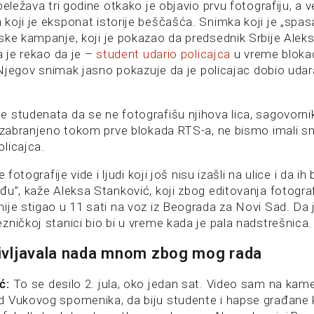
beležava tri godine otkako je objavio prvu fotografiju, a v
koji je eksponat istorije beščašća. Snimka koji je „spas
ske kampanje, koji je pokazao da predsednik Srbije Alek
a je rekao da je –
student udario policajca
u vreme bloka
. Njegov snimak jasno pokazuje da je policajac dobio uda
 studenata da se ne fotografišu njihova lica, sagovorn
o zabranjeno tokom prve blokada RTS-a, ne bismo imali s
licajca.
e fotografije vide i ljudi koji još nisu izašli na ulice i da 
u”, kaže Aleksa Stanković, koji zbog editovanja fotograf
ije stigao u 11 sati na voz iz Beograda za Novi Sad. Da 
zničkoj stanici bio bi u vreme kada je pala nadstrešnica.
iživljavala nada mnom zbog mog rada
ić:
To se desilo 2. jula, oko jedan sat. Video sam na ka
d Vukovog spomenika, da biju studente i hapse građane