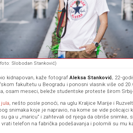
(foto: Slobodan Stanković)
 bio kidnapovan, kaže fotograf
Aleksa Stanković
, 22-godi
zofskom fakultetu u Beogradu i ponosni vlasnik više od 2
na, osam meseci, beleže studentske proteste širom Srbij
 jula
, nešto posle ponoći, na uglu Kraljice Marije i Ruzvel
zbog snimaka koje je napravio, na kome se vide policajci 
i su ga u „maricu” i zahtevali od njega da obriše snimke, 
a vrati telefon na fabrička podešavanja i polomili su mu ka