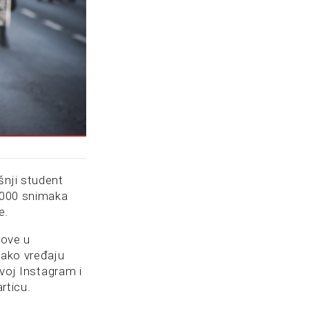
šnji student
0.000 snimaka
e.
tove u
kako vređaju
svoj Instagram i
rticu.