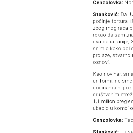
Cenzolovka:
Nar
Stanković:
Da. U
počinje tortura, i
zbog mog rada pr
rekao da sam „na
dva dana ranije, 3
snimio kako poli
prolaze, stvarno
osnovi.
Kao novinar, sma
uniformi, ne sme t
godinama ni pozi
društvenim mreža
1,1 milion pregle
ubacio u kombi 
Cenzolovka:
Tad
Stanković:
Tu sa