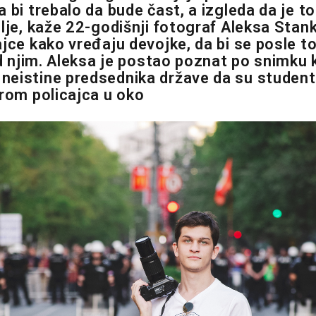
 bi trebalo da bude čast, a izgleda da je t
lje, kaže 22-godišnji fotograf Aleksa Stanko
ajce kako vređaju devojke, da bi se posle t
ad njim. Aleksa je postao poznat po snimku k
eistine predsednika države da su student
erom policajca u oko