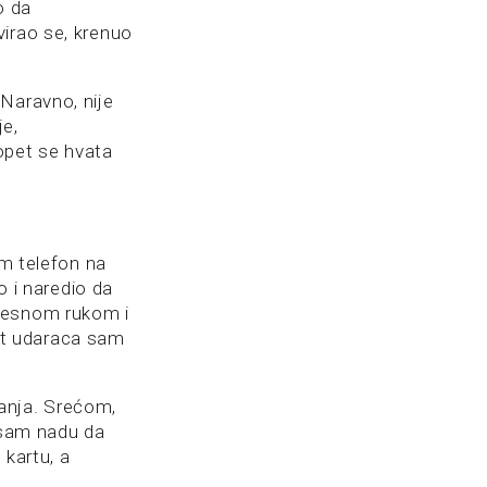
o da
virao se, krenuo
Naravno, nije
je,
opet se hvata
im telefon na
o i naredio da
 desnom rukom i
et udaraca sam
anja. Srećom,
o sam nadu da
 kartu, a