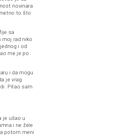
žnost novinara
ametno to što
ije sa
 moj rad niko
 jednog i od
rao me je po
naru i da mogu
a je vrag
ndi. Pitao sam
 je ušao u
umna i ne žele
a, a potom meni