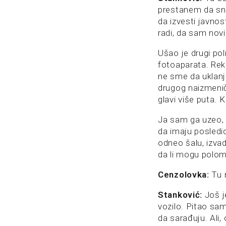
prestanem da sni
da izvesti javnos
radi, da sam novi
Ušao je drugi pol
fotoaparata. Rek
ne sme da uklanja
drugog naizmenič
glavi više puta. 
Ja sam ga uzeo, 
da imaju posledi
odneo šalu, izva
da li mogu polom
Cenzolovka:
Tu n
Stanković:
Još j
vozilo. Pitao sam
da sarađuju. Ali,