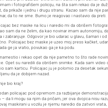
mam i fotografišem policiju, na šta sam rekao da je du
t, da prikaže i jednu i drugu stranu. Kazao sam da nije p
nar, da to ne sme. Burno je reagovao i nastavio da preti.
icajac bez maske na licu i naredio mi da obrišem fotograf
ao sam da ne želim, da kao novinar imam autonomiju, da
 i zabranjuje. Odgovor je bio udarac u glavu, šamari i od
no. Policajac bez maske je uzeo moj press kačket, uda
Kada ge ja vratio, povukao ga je ka podu.
namestio i rekao opet da nije pametno to što rade novi
ce. Opet su naredili da obrišem snimke. Kada sam video d
dio sam karticu. Policajac ju je polomio za desetak seku
ljenu da je dobijem nazad.
ije bio kraj?
edan policajac pod opremom za razbijanje demonstracija
 – da li mogu sa njim da pričam, jer ova dvojica nisu raz
 ovaj maskirani u vozilu je njemu naredio da zatvori vrat