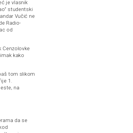
eć je vlasnik
ao” studentski
sandar Vučić ne
de Radio-
rac od
ik Cenzolovke
nimak kako
ih baš tom slikom
ije 1.
jeste, na
merama da se
 kod