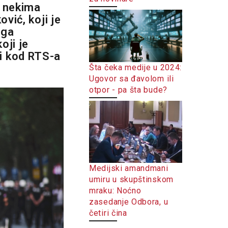
o nekima
vić, koji je
oga
oji je
i kod RTS-a
Šta čeka medije u 2024:
Ugovor sa đavolom ili
otpor - pa šta bude?
Medijski amandmani
umiru u skupštinskom
mraku: Noćno
zasedanje Odbora, u
četiri čina