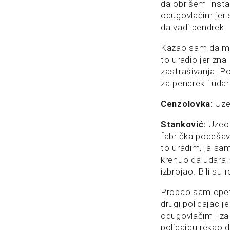
da obrišem Insta
odugovlačim jer 
da vadi pendrek.
Kazao sam da mož
to uradio jer zna
zastrašivanja. P
za pendrek i uda
Cenzolovka:
Uzeo
Stanković:
Uzeo m
fabrička podešava
to uradim, ja sa
krenuo da udara
izbrojao. Bili su r
Probao sam opet
drugi policajac 
odugovlačim i za 
policajcu rekao 