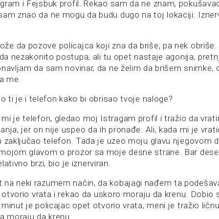
gram i Fejsbuk profil. Rekao sam da ne znam, pokušava
sam znao da ne mogu da budu dugo na toj lokaciji. Izner
e da pozove policajca koji zna da briše, pa nek obriše. 
 da nezakonito postupa, ali tu opet nastaje agonija, pretn
onavljam da sam novinar, da ne želim da brišem snimke, 
ra me.
 ti je i telefon kako bi obrisao tvoje naloge?
i je telefon, gledao moj Istragam profil i tražio da vrat
nja, jer on nije uspeo da ih pronađe. Ali, kada mi je vrati
m zaključao telefon. Tada je uzeo moju glavu njegovom
 mojom glavom o prozor sa moje desne strane. Bar des
elativno brzi, bio je iznerviran.
 na neki razumem način, da kobajagi nađem ta podešav
je otvorio vrata i rekao da uskoro moraju da krenu. Dobi
minut je policajac opet otvorio vrata, meni je tražio ličnu
da moraju da krenu.