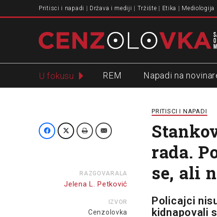
Pritisci i napadi
Država i mediji
Tržište
Etika
Mediologija
REM
Napadi na novinar
U fokusu
Slavko Ćuruvija
PRITISCI I NAPADI
Stankov
rada. Po
se, ali
RAZGOVARALA
Jelena L. Petković
Policajci ni
IZVOR
kidnapovali 
Cenzolovka