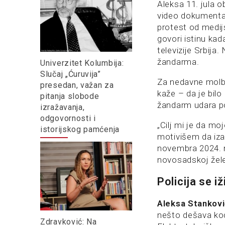
Aleksa 11. jula o
video dokumenta 
protest od medij
govori istinu kad
televizije Srbija
žandarma.
Univerzitet Kolumbija:
Slučaj „Ćuruvija”
Za nedavne molbe
presedan, važan za
kaže – da je bil
pitanja slobode
žandarm udara po
izražavanja,
odgovornosti i
„Cilj mi je da moj
istorijskog pamćenja
motivišem da izađ
novembra 2024. n
novosadskoj žele
Policija se 
Aleksa Stankov
nešto dešava ko
Zdravković: Na