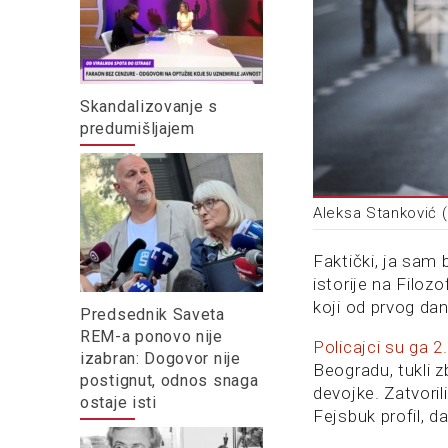
Skandalizovanje s
predumišljajem
Aleksa Stanković 
Faktički, ja sam
istorije na Filo
koji od prvog da
Predsednik Saveta
REM-a ponovo nije
Policajci su ga 2.
izabran: Dogovor nije
Beogradu, tukli 
postignut, odnos snaga
devojke. Zatvoril
ostaje isti
Fejsbuk profil, d