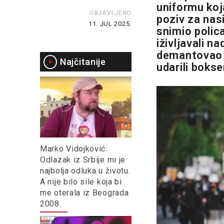
uniformu koja
OBJAVLJENO
poziv za nasi
11. JUL 2025.
snimio polic
iživljavali n
demantovao n
Najčitanije
udarili boks
Marko Vidojković:
Odlazak iz Srbije mi je
najbolja odluka u životu.
A nije bilo sile koja bi
me oterala iz Beograda
2008.