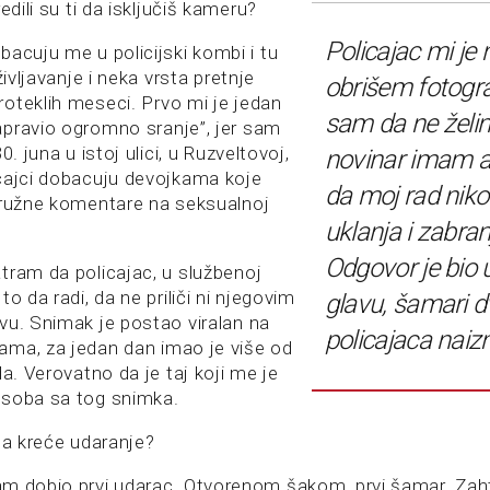
edili su ti da isključiš kameru?
Policajac mi je 
bacuju me u policijski kombi i tu
življavanje i neka vrsta pretnje
obrišem fotogra
oteklih meseci. Prvo mi je jedan
sam da ne želi
pravio ogromno sranje”, jer sam
0. juna u istoj ulici, u Ruzveltovoj,
novinar imam a
cajci dobacuju devojkama koje
da moj rad nik
 ružne komentare na seksualnoj
uklanja i zabran
Odgovor je bio 
tram da policajac, u službenoj
o da radi, da ne priliči ni njegovim
glavu, šamari d
vu. Snimak je postao viralan na
policajaca nai
ma, za jedan dan imao je više od
da. Verovatno da je taj koji me je
osoba sa tog snimka.
a kreće udaranje?
m dobio prvi udarac. Otvorenom šakom, prvi šamar. Zah