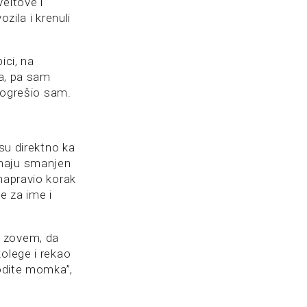
eltove i
zila i krenuli
ici, na
ta, pa sam
 pogrešio sam.
 su direktno ka
imaju smanjen
napravio korak
e za ime i
e zovem, da
olege i rekao
vodite momka”,