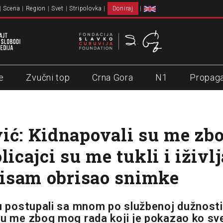
Scena
Region
Svet
Stripolovka
Doniraj
e
Zvučni top
Crna Gora
N1
Propag
ić: Kidnapovali su me zb
licajci su me tukli i iživl
 nisam obrisao snimke
su postupali sa mnom po službenoj dužnosti
su me zbog mog rada koji je pokazao ko sv