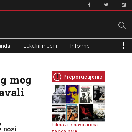
anda
Lokalni mediji
Informer
og mog
Preporučujemo
javali
,
Filmovi o novinarima i
e nosi
za novinare