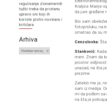
Elektrotehničkog
regulisanje zlonamernih
Kraljice Marije is
tužbi treba da pristanu
da jure građane n
upravo oni koji ih
koriste protiv novinara i
Bio sam obeležen
kritičara
fotoprsluku, na k
smatrao da su me 
Arhiva
Cenzolovka:
Šta
Arhiva
Stanković:
Kada s
meni. Znam da ka
prostor vidljivo
unazad, na šta j
prezime.
Zateklo me je, n
sam iz medija. O
mi da pođem sa n
na šta je policaj