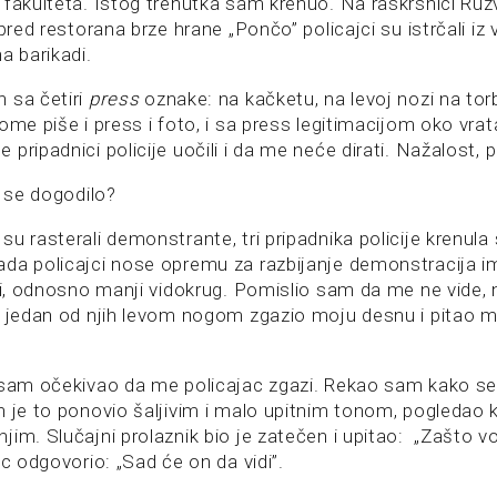
 fakulteta. Istog trenutka sam krenuo. Na raskrsnici Ruzv
pred restorana brze hrane „Pončo” policajci su istrčali iz vo
a barikadi.
 sa četiri
press
oznake: na kačketu, na levoj nozi na torb
ome piše i press i foto, i sa press legitimacijom oko vra
pripadnici policije uočili i da me neće dirati. Nažalost,
 se dogodilo?
u rasterali demonstrante, tri pripadnika policije krenula
da policajci nose opremu za razbijanje demonstracija 
sti, odnosno manji vidokrug. Pomislio sam da me ne vide, 
e jedan od njih levom nogom zgazio moju desnu i pitao m
isam očekivao da me policajac zgazi. Rekao sam kako s
n je to ponovio šaljivim i malo upitnim tonom, pogledao k
jim. Slučajni prolaznik bio je zatečen i upitao: „Zašto 
ac odgovorio: „Sad će on da vidi”.