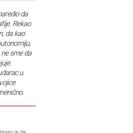
naredio da
fije. Rekao
m, da kao
utonomiju,
o ne sme da
juje.
udarac u
vojice
zmenično.
tevao je da