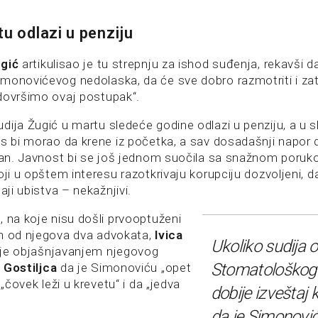
tu odlazi u penziju
gić
artikulisao je tu strepnju za ishod suđenja, rekavši
monovićevog nedolaska, da će sve dobro razmotriti i za
dovršimo ovaj postupak“.
dija Žugić u martu sledeće godine odlazi u penziju, a u 
es bi morao da krene iz početka, a sav dosadašnji napor 
isan. Javnost bi se još jednom suočila sa snažnom poruk
oji u opštem interesu razotkrivaju korupciju dozvoljeni, d
aji ubistva – nekažnjivi.
, na koje nisu došli prvooptuženi
n od njegova dva advokata,
Ivica
Ukoliko sudija 
 je objašnjavanjem njegovog
Stomatološkog 
 Gostiljca
da je Simonoviću „opet
 „čovek leži u krevetu“ i da „jedva
dobije izveštaj 
da je Simonovi