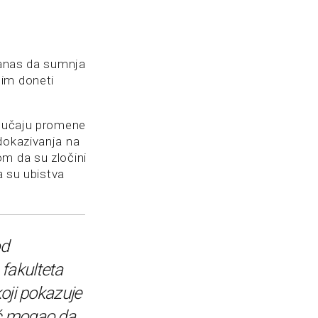
 danas da sumnja
tim doneti
slučaju promene
dokazivanja na
om da su zločini
a su ubistva
od
fakulteta
koji pokazuje
ć mogao da