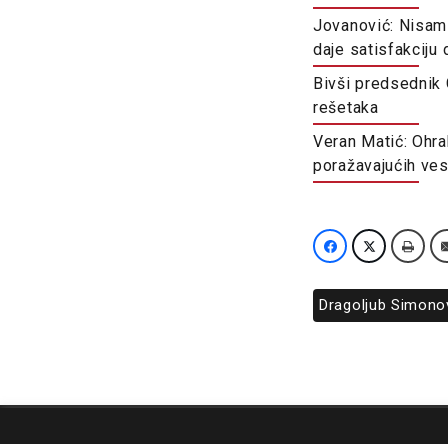
Jovanović: Nisam 
daje satisfakciju
Bivši predsednik
rešetaka
Veran Matić: Ohra
poražavajućih ve
Dragoljub Simono
O nama
Impresum
Podrška
Kontakt
Newsletter
Us