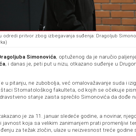
 odredi pritvor zbog izbegavanja suđenja: Dragoljub Simonov
vka)
Dragoljuba Simonovića
, optuženog da je naručio paljenj
ća
, i danas je, peti put u nizu, otkazano suđenje u Dr
e u pitanju, ne zubobolja, već omalovažavanje suda i izi
štaci Stomatološkog fakulteta, od kojih se očekuje pisme
 zdravstveno stanje zaista sprečilo Simonovića da dođe 
zakazano je za 11. januar sledeće godine, a novinar, nje
li i javnost koja sa velikim zanimanjem prati promenljivi t
uđenju za težak zločin, ulaze u neizvesnost treće godine