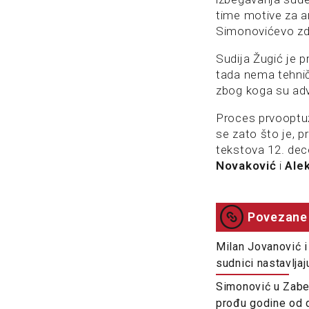
time motive za a
Simonovićevo zd
Sudija Žugić je p
tada nema tehnič
zbog koga su adv
Proces prvooptu
se zato što je, p
tekstova 12. dec
Novaković
i
Alek
Povezane 
Milan Jovanović i
sudnici nastavljaj
Simonović u Zabel
prođu godine od 