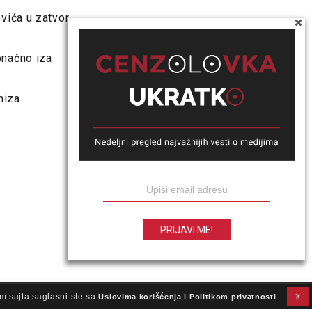
vića u zatvor
onačno iza
niza
m sajta saglasni ste sa
Uslovima korišćenja i Politikom privatnosti
X