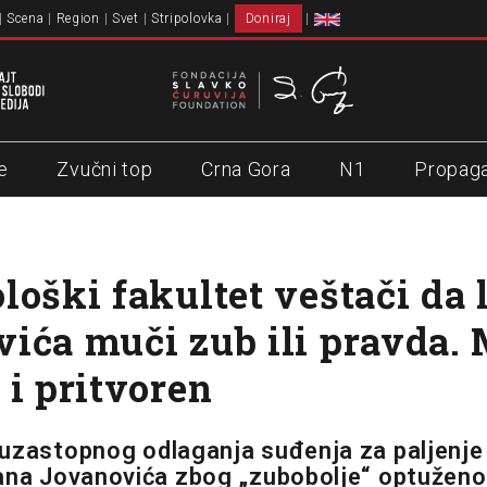
Scena
Region
Svet
Stripolovka
Doniraj
e
Zvučni top
Crna Gora
N1
Propag
loški fakultet veštači da l
ića muči zub ili pravda.
 i pritvoren
uzastopnog odlaganja suđenja za paljenje
ana Jovanovića zbog „zubobolje“ optužen