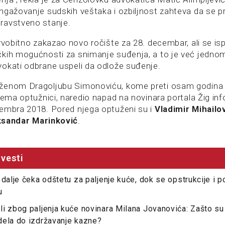
ngažovanje sudskih veštaka i ozbiljnost zahteva da se p
ravstveno stanje.
rvobitno zakazao novo ročište za 28. decembar, ali se is
kih mogućnosti za snimanje suđenja, a to je već jednom
okati odbrane uspeli da odlože suđenje.
ženom Dragoljubu Simonoviću, kome preti osam godina z
rema optužnici, naredio napad na novinara portala Žig info
embra 2018. Pored njega optuženi su i
Vladimir Mihailo
sandar Marinković
.
vesti
 dalje čeka odštetu za paljenje kuće, dok se opstrukcije i p
u
i zbog paljenja kuće novinara Milana Jovanovića: Zašto su
dela do izdržavanje kazne?