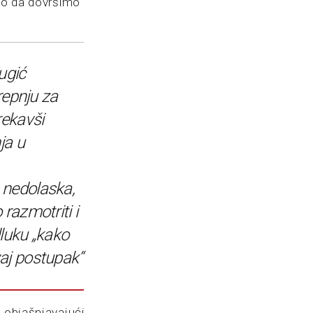
ako da dovršimo
ugić
trepnju za
rekavši
ja u
nedolaska,
razmotriti i
luku „kako
aj postupak“
ć objašnjavajući