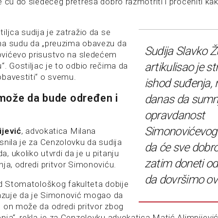
e ću do sledećeg pretresa dobro razmotriti i proceniti k
ljca sudija je zatražio da se
na sudu da „preuzima obavezu da
Sudija Slavko Ž
vićevo prisustvo na sledećem
artikulisao je s
“. Gostiljac je to odbio rečima da
bavestiti“ o svemu.
ishod suđenja, 
može da bude određen i
danas da sumn
opravdanost
Simonovićevog 
ijević
, advokatica Milana
snila je za Cenzolovku da sudija
da će sve dobro 
 ukoliko utvrdi da je u pitanju
zatim doneti od
nja, odredi pritvor Simonoviću.
da dovršimo ov
od Stomatološkog fakulteta dobije
kazuje da je Simonović mogao da
 on može da odredi pritvor zbog
nja“, rekla je za Cenzolovku advokatica Matić Alimpijevi