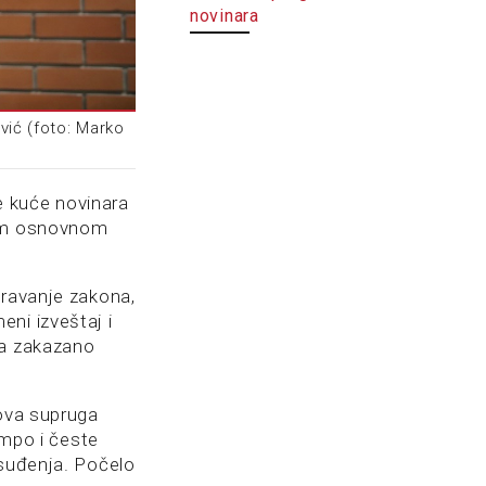
novinara
ić (foto: Marko
e kuće novinara
ugom osnovnom
gravanje zakona,
ni izveštaj i
na zakazano
gova supruga
empo i česte
 suđenja. Počelo