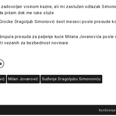
zadovoljan visinom kazne, ali mi zaslužen odlazak Simono
 da pišem dok me ruke služe
 Grocke Dragoljub Simonović šest meseci posle presude k
brujuća presuda za paljenje kuće Milana Jovanovića posle 
sti vezanih za bezbednost novinara
vić
Milan Jovanović
Suđenje Dragoljubu Simonoviću
lovi korišćenja
Korišćenje