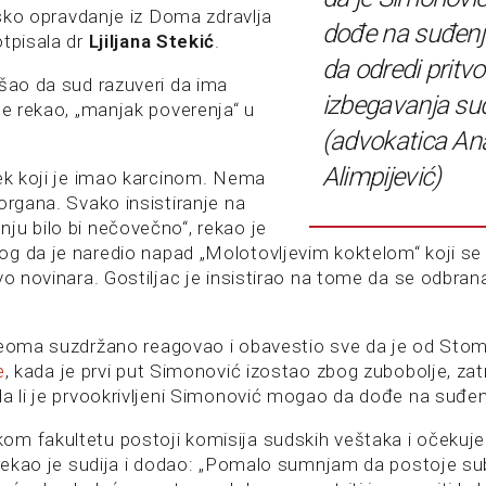
arsko opravdanje iz Doma zdravlja
dođe na suđenj
otpisala dr
Ljiljana Stekić
.
da odredi pritv
ušao da sud razuveri da ima
izbegavanja su
je rekao, „manjak poverenja“ u
(advokatica An
Alimpijević)
vek koji je imao karcinom. Nema
organa. Svako insistiranje na
ju bilo bi nečovečno“, rekao je
g da je naredio napad „Molotovljevim koktelom“ koji se
vo novinara. Gostiljac je insistirao na tome da se odbrana
veoma suzdržano reagovao i obavestio sve da je od Sto
e
, kada je prvi put Simonović izostao zbog zubobolje, zat
da li je prvookrivljeni Simonović mogao da dođe na suđen
m fakultetu postoji komisija sudskih veštaka i očekuje
 rekao je sudija i dodao: „Pomalo sumnjam da postoje sub