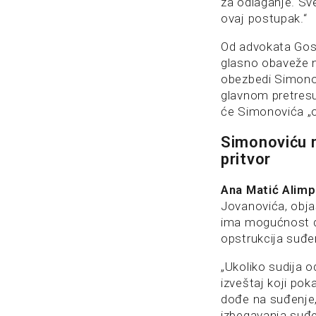
za odlaganje. Sv
ovaj postupak.“
Od advokata Gosti
glasno obaveže 
obezbedi Simono
glavnom pretresu
će Simonovića „o
Simonoviću 
pritvor
Ana Matić Alimp
Jovanovića, obja
ima mogućnost da,
opstrukcija suđe
„Ukoliko sudija 
izveštaj koji po
dođe na suđenje,
izbegavanja suđe