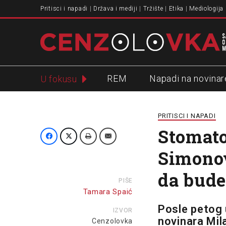
Pritisci i napadi
Država i mediji
Tržište
Etika
Mediologija
REM
Napadi na novinar
U fokusu
Slavko Ćuruvija
PRITISCI I NAPADI
Stomato
Simonov
da bude
PIŠE
Tamara Spaić
Posle petog 
IZVOR
novinara Mil
Cenzolovka