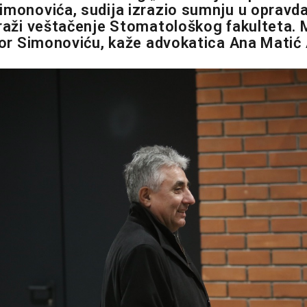
imonovića, sudija izrazio sumnju u opravd
traži veštačenje Stomatološkog fakulteta.
tvor Simonoviću, kaže advokatica Ana Matić 