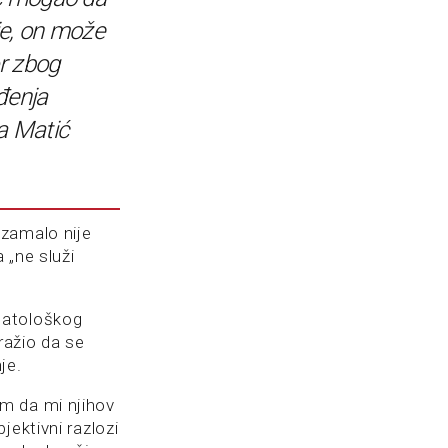
e, on može
or zbog
đenja
a Matić
 zamalo nije
 „ne služi
matološkog
ražio da se
je.
m da mi njihov
jektivni razlozi