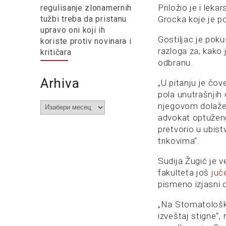
Priložio je i lek
regulisanje zlonamernih
Grocka koje je p
tužbi treba da pristanu
upravo oni koji ih
Gostiljac je pok
koriste protiv novinara i
razloga za, kako 
kritičara
odbranu.
Arhiva
„U pitanju je čo
pola unutrašnjih 
Arhiva
njegovom dolažen
advokat optuženo
pretvorio u ubist
trikovima“.
Sudija Žugić je 
fakulteta još
juč
pismeno izjasni 
„Na Stomatološko
izveštaj stigne“,