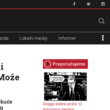
anda
Lokalni mediji
Informer
i
Preporučujemo
 Može
 kuće
Snaga dobre priče: O
og
mitologiji medija