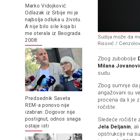
Marko Vidojković:
Odlazak iz Srbije mi je
najbolja odluka u životu.
A nije bilo sile koja bi
me oterala iz Beograda
Sudija može da mu
2008.
Risović / Cenzolo
Zbog zubobolje
Milana Jovanovi
sudu.
Zbog sumnje da j
angažovani su ve
Predsednik Saveta
procena da li je
REM-a ponovo nije
ročište.
izabran: Dogovor nije
postignut, odnos snaga
Sledeće ročište 
ostaje isti
Jela Deljanin
, a
opstrukcije na s