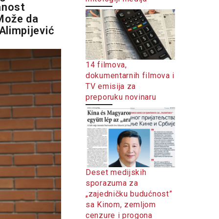
anost
 Može da
Alimpijević
14 filmova,
dokumentarnih filmova i
TV emisija za
preporuku novinaru
Deset medijskih
sporazuma za
„zajedničku budućnost”
sa Kinom, zemljom
cenzure i progona