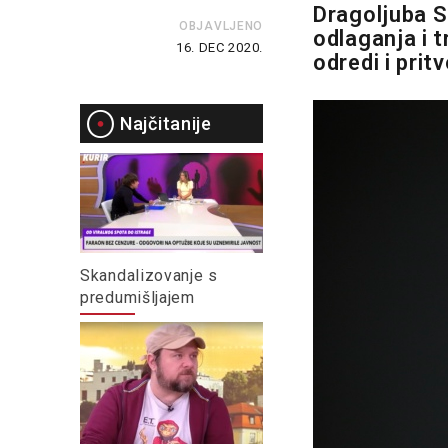
Dragoljuba S
OBJAVLJENO
odlaganja i 
16. DEC 2020.
odredi i pri
Najčitanije
Skandalizovanje s
predumišljajem