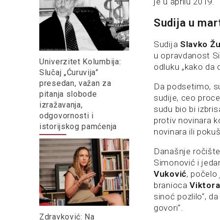
je u aprilu 2019.
Sudija u mar
Sudija
Slavko Žu
u opravdanost Si
Univerzitet Kolumbija:
odluku „kako da 
Slučaj „Ćuruvija”
presedan, važan za
Da podsetimo, su
pitanja slobode
sudije, ceo proc
izražavanja,
sudu bio bi izbr
odgovornosti i
protiv novinara k
istorijskog pamćenja
novinara ili pokuš
Današnje ročište
Simonović i jeda
Vuković
, počelo
branioca
Viktora
sinoć pozlilo“, da
govori“.
Zdravković: Na