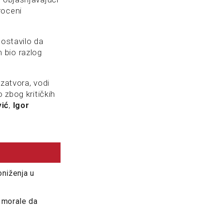
roceni
postavilo da
 bio razlog
atvora, vodi
 zbog kritičkih
vić
,
Igor
oniženja u
 morale da