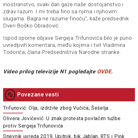
inostranstvo, svaki dan gaze naše dostojanstvo i
zdrav razum. I mi treba fino sa njima i njihovim
slugama. Bagra ne razume finoću“, kaže predsednik
Dveri Boško Obradović.
Ispod sporne objave Sergeja Trifunovića bilo je puno
uvredljivih komentara, među kojima i tvit Vladimira
Todorića, člana Predsedništva Narodne stranke.
Video prilog televizije N1 pogledajte
OVDE
.
Povezane vesti
Trifunović: Olja, izdržite zbog Vučića, Šešelja…
Olivera Jovićević: U znak protesta povlačim tužbe
protiv Sergeja Trifunovića
Dnevnik uvreda 2019, Upitnik, bik Jablan, RTS i Pink