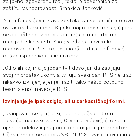
za javno izgovorenu reč“, rekla je poverenica za
zaštitu ravnopravnosti Brankica Janković.
Na Trifunovićevu izjavu žestoko su se obrušili gotovo
svi visoki funkcioneri Srpske napredne stranke, čija su
se saopštenja iz sata u sat ređala na portalima
medija bliskih vlasti. Zbog vređanja novinarke
reagovao je i RTS, koji je saopštio da je Trifunović
otišao ispod nivoa primitivizma.
„Od onih kojima je jedan tvit dovoljan da zasijaju
svojim prostaklukom, a tvituju svaki dan, RTS ne traži
nikakvo izvinjenje jer je tražiti tako nešto potpuno
besmisleno“, naveo je RTS.
Izvinjenje je ipak stiglo, ali u sarkastičnoj formi.
„Izvinjavam se građanki, naprednjačkom botu i
trovaču medijske scene, Oliveri Jovićević, što sam
njeno zlodelovanje uporedio sa najstarijim zanatom.
Očekujem da se sada UNS i NUNS, izvine novinarima