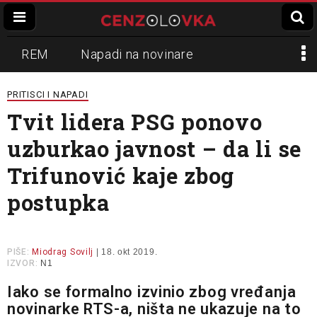
REM
Napadi na novinare
Zvučni top
Crna Gora
N1
PRITISCI I NAPADI
Tvit lidera PSG ponovo
Propaganda
Lokalni mediji
uzburkao javnost – da li se
Informer
Slavko Ćuruvija
Trifunović kaje zbog
postupka
PIŠE:
Miodrag Sovilj
| 18. okt 2019.
IZVOR:
N1
Iako se formalno izvinio zbog vređanja
novinarke RTS-a, ništa ne ukazuje na to