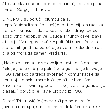
što su takvu osobu uporedili s njima“, napisao je na
Tviteru Sergej Trifunović.
U NUNS-u su poručili glumcu da su
neprofesionalizam i ostrašćenost medijskih radnika
podložni kritici, ali da su seksističke i druge uvrede
apsolutno nedopustive. Osuda Trifunovićeve izjave
stigla je i iz njegove kuće – politički savet Pokreta
slobodnih građana poručio je svom predsedniku da
dijalog mora da zameni vređanje.
„Neko ko planira da se ozbiljno bavi politikom i na
čelu je jedne ozbiljne političke organizacije kakva je
PSG svakako da treba svoj način komunikacije da
upristoji do neke mere koja će biti prihvatljiva i
zakonskom okviru i građanima koji za tu organizaciju
glasaju“, poručio je Pavle Grbović iz PSG.
Sergej Trifunović je čovek koji pomera granice u
javnom nastupu, smatra predsednik Demokratske