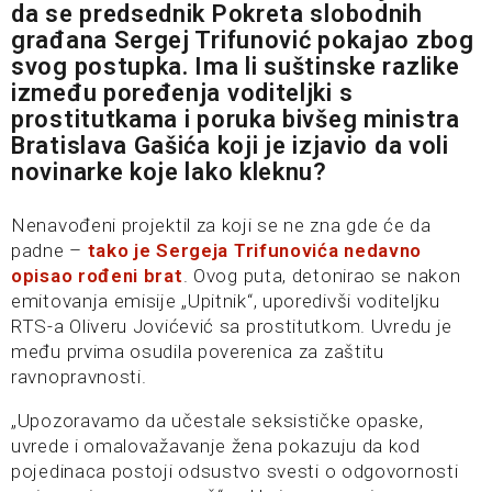
da se predsednik Pokreta slobodnih
građana Sergej Trifunović pokajao zbog
svog postupka. Ima li suštinske razlike
između poređenja voditeljki s
prostitutkama i poruka bivšeg ministra
Bratislava Gašića koji je izjavio da voli
novinarke koje lako kleknu?
Nenavođeni projektil za koji se ne zna gde će da
padne –
tako je Sergeja Trifunovića nedavno
opisao rođeni brat
. Ovog puta, detonirao se nakon
emitovanja emisije „Upitnik“, uporedivši voditeljku
RTS-a Oliveru Jovićević sa prostitutkom. Uvredu je
među prvima osudila poverenica za zaštitu
ravnopravnosti.
„Upozoravamo da učestale seksističke opaske,
uvrede i omalovažavanje žena pokazuju da kod
pojedinaca postoji odsustvo svesti o odgovornosti