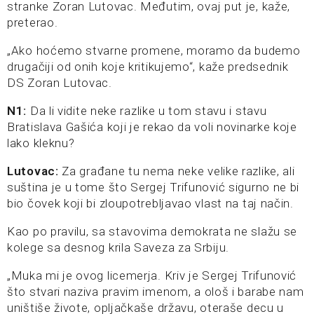
stranke Zoran Lutovac. Međutim, ovaj put je, kaže,
preterao.
„Ako hoćemo stvarne promene, moramo da budemo
drugačiji od onih koje kritikujemo“, kaže predsednik
DS Zoran Lutovac.
N1:
Da li vidite neke razlike u tom stavu i stavu
Bratislava Gašića koji je rekao da voli novinarke koje
lako kleknu?
Lutovac:
Za građane tu nema neke velike razlike, ali
suština je u tome što Sergej Trifunović sigurno ne bi
bio čovek koji bi zloupotrebljavao vlast na taj način.
Kao po pravilu, sa stavovima demokrata ne slažu se
kolege sa desnog krila Saveza za Srbiju.
„Muka mi je ovog licemerja. Kriv je Sergej Trifunović
što stvari naziva pravim imenom, a ološ i barabe nam
uništiše živote, opljačkaše državu, oteraše decu u