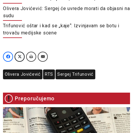
Olivera Jovićević: Sergej će uvrede morati da objasni na
sudu
Trifunović oštar i kad se „kaje“: Izvinjavam se botu i
trovaču medijske scene
Olivera Jovićević
RTS
Sergej Trifunović
Preporučujemo