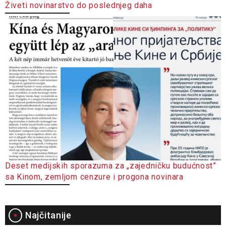
Živeti novinarstvo do poslednjeg daha
Deset medijskih sporazuma za „zajedničku budućnost”
sa Kinom, zemljom cenzure i progona novinara
Najčitanije