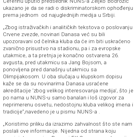
Čeferinu uputio predsednik NUNS-a Željko Bodrožić
ukazano je da se radi o diskriminatorskom ophođenju
prema jednom od najuglednijih medija u Srbiji.
„Zbog istraživačkih i analitičkih tekstova o poslovanju
Crvene zvezde, novinari Danasa već su bili
upozoravani od čelnika kluba da će im biti uskraćeno
zvanično prisustvo na stadionu, pa i za evropske
utakmice, a ta pretnja je konačno ostvarena 26.
avgusta, pred utakmicu sa Jang Bojsom, a
ponovljena pred današnju utakmicu sa
Olimpijakosom. U oba slučaja u klupskom dopisu
kaže se da su novinarima Danasa usraćene
akreditacije ‘zbog velikog interesovanja medija’, što je
po nama u NUNS-u samo banalan i loš izgovor za
neprimerenu osvetu, nedostojnu kluba velikog imena i
tradicije“,navedeno je u pismu NUNS-a .
„Koristimo priliku da izrazimo zahvalnost što ste nam
poslali ove informacije. Nijedna od strana koju