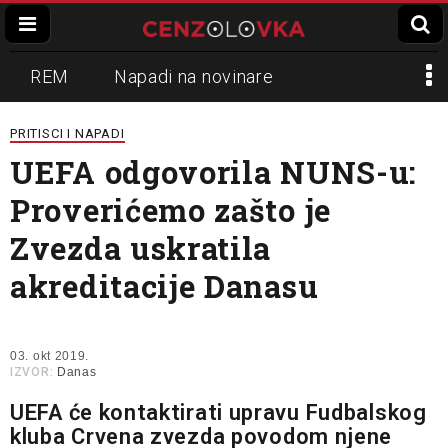
REM
Napadi na novinare
Zvučni top
Crna Gora
N1
PRITISCI I NAPADI
UEFA odgovorila NUNS-u:
Propaganda
Lokalni mediji
Proverićemo zašto je
Informer
Slavko Ćuruvija
Zvezda uskratila
akreditacije Danasu
03. okt 2019.
IZVOR:
Danas
UEFA će kontaktirati upravu Fudbalskog
kluba Crvena zvezda povodom njene