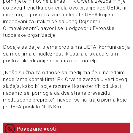
pominjete – novine Danas i FK Crvena zvezda – nije
do ovog trenutka pokrenula ovo pitanje kod UEFA, ni
direktno, ni posredstvom delegate UEFA koji su
imenovani za utakmice sa Jang Bojsom i
Olimpiakosom“, navodi se u odgovoru Evropske
fudbalske organizacije.
Dodaje se da je, prema propisima UEFA, komunikacija
sa medijima u nadležnosti kluba, a u skladu s tim i
poslovi akreditacije novinara i snimatelja.
„Naša služba za odnose sa medijima će u narednim
nedeljama kontaktirati FK Crvena zvezda u vezi ovog
slučaja, kako bi bolje razumeli karakter tih odluka, i,
nadamo se, pomogla da dve strane prevaziđu
međusobne prepreke“, navodi se na kraju pisma koje
je UEFA poslala NUNS-u.
Povezane vesti