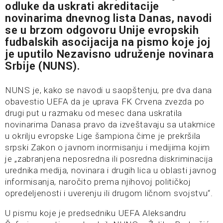
odluke da uskrati akreditacije
novinarima dnevnog lista Danas, navodi
se u brzom odgovoru Unije evropskih
fudbalskih asocijacija na pismo koje joj
je uputilo Nezavisno udruženje novinara
Srbije (NUNS).
NUNS je, kako se navodi u saopštenju, pre dva dana
obavestio UEFA da je uprava FK Crvena zvezda po
drugi put u razmaku od mesec dana uskratila
novinarima Danasa pravo da izveštavaju sa utakmice
u okrilju evropske Lige šampiona čime je prekršila
srpski Zakon o javnom inormisanju i medijima kojim
je „zabranjena neposredna ili posredna diskriminacija
urednika medija, novinara i drugih lica u oblasti javnog
informisanja, naročito prema njihovoj političkoj
opredeljenosti i uverenju ili drugom ličnom svojstvu“.
U pismu koje je predsedniku UEFA Aleksandru