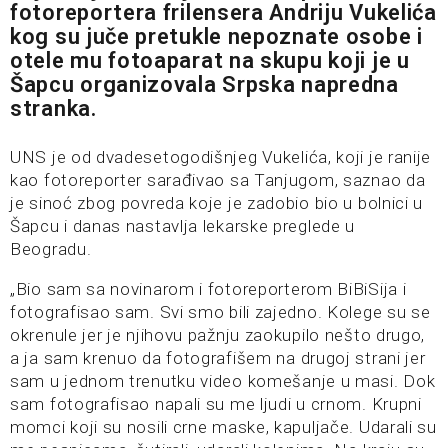
fotoreportera frilensera Andriju Vukelića
kog su juče pretukle nepoznate osobe i
otele mu fotoaparat na skupu koji je u
Šapcu organizovala Srpska napredna
stranka.
UNS je od dvadesetogodišnjeg Vukelića, koji je ranije
kao fotoreporter sarađivao sa Tanjugom, saznao da
je sinoć zbog povreda koje je zadobio bio u bolnici u
Šapcu i danas nastavlja lekarske preglede u
Beogradu.
„Bio sam sa novinarom i fotoreporterom BiBiSija i
fotografisao sam. Svi smo bili zajedno. Kolege su se
okrenule jer je njihovu pažnju zaokupilo nešto drugo,
a ja sam krenuo da fotografišem na drugoj strani jer
sam u jednom trenutku video komešanje u masi. Dok
sam fotografisao napali su me ljudi u crnom. Krupni
momci koji su nosili crne maske, kapuljače. Udarali su