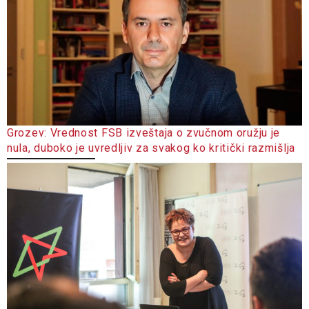
Grozev: Vrednost FSB izveštaja o zvučnom oružju je
nula, duboko je uvredljiv za svakog ko kritički razmišlja