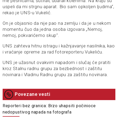
me pesnicama, šutirali, udarali kolenima. Na kraju su
uspeli da mi strgnu aparat. Bio sam opkoljen ljudima“,
rekao je UNS-u Vukelić.
On je objasnio da nije pao na zemlju i da je u nekom
momentu čuo da jedna osoba izgovara „Nemoj,
nemoj, pokvarićemo skup“.
UNS zahteva hitnu istragu i kažnjavanje nasilnika, kao
i vraćanje opreme za rad fotoreporteru Vukeliću.
UNS je užasnut ovakvim napadom i slučaj će pratiti
kroz Stalnu radnu grupu za bezbednost i zaštitu
novinara i Vladinu Radnu grupu za zaštitu novinara.
Povezane vesti
Reporteri bez granica: Brzo uhapsiti počinioce
nedopustivog napada na fotografa