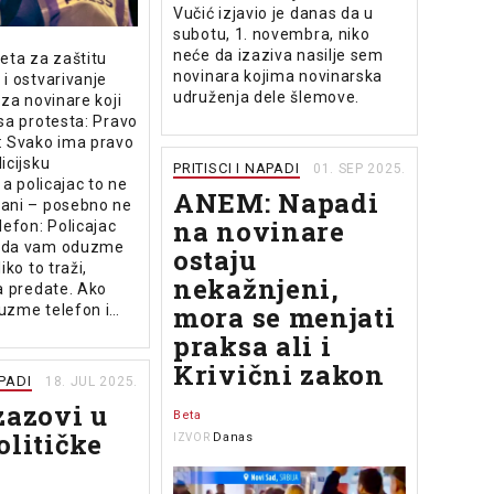
Vučić izjavio je danas da u
subotu, 1. novembra, niko
neće da izaziva nasilje sem
eta za zaštitu
novinara kojima novinarska
i ostvarivanje
udruženja dele šlemove.
 za novinare koji
sa protesta: Pravo
: Svako ima pravo
icijsku
PRITISCI I NAPADI
01. SEP 2025.
 a policajac to ne
ANEM: Napadi
ani – posebno ne
na novinare
lefon: Policajac
 da vam oduzme
ostaju
iko to traži,
nekažnjeni,
a predate. Ako
mora se menjati
uzme telefon i…
praksa ali i
Krivični zakon
APADI
18. JUL 2025.
zazovi u
Beta
olitičke
Danas
IZVOR