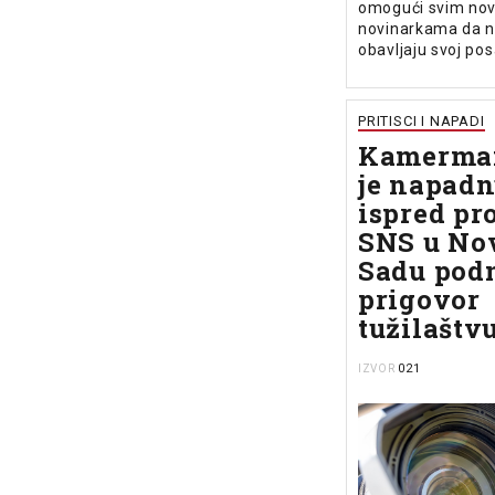
omogući svim nov
novinarkama da 
obavljaju svoj pos
PRITISCI I NAPADI
Kamerman
je napadn
ispred pro
SNS u N
Sadu pod
prigovor
tužilaštv
021
IZVOR