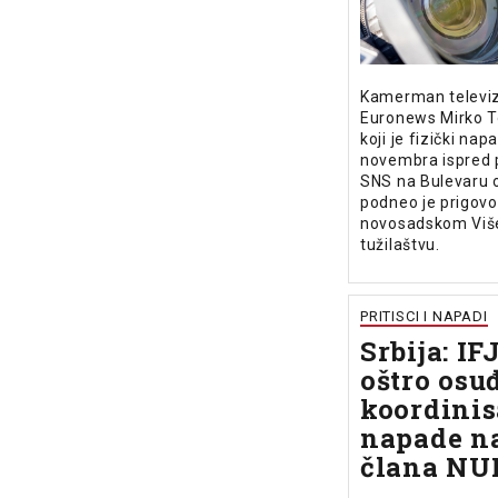
Kamerman televiz
Euronews Mirko T
koji je fizički nap
novembra ispred p
SNS na Bulevaru 
podneo je prigovo
novosadskom Vi
tužilaštvu.
PRITISCI I NAPADI
Srbija: IF
oštro osu
koordini
napade n
člana NU