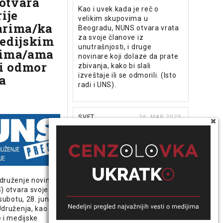
otvara
Kao i uvek kada je reč o
ije
velikim skupovima u
arima/ka
Beogradu, NUNS otvara vrata
edijskim
za svoje članove iz
unutrašnjosti, i druge
cima/ama
novinare koji dolaze da prate
 i odmor
zbivanja, kako bi slali
izveštaje ili se odmorili. (Isto
na
radi i UNS).
SVET
26. MAR 2025.
Turski sud
naložio zatvor
za sedam
novinara,
druženje novinara
uključujući
) otvara svoje
jednog iz AFP-a
subotu, 28. juna,
druženja, kao i za
Beta/AFP
 i medijske