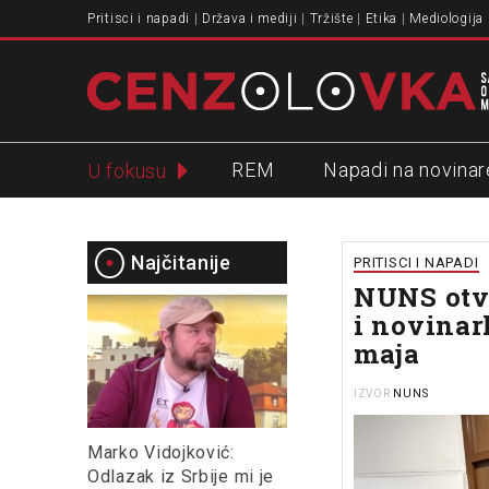
Pritisci i napadi
Država i mediji
Tržište
Etika
Mediologija
REM
Napadi na novinar
U fokusu
Slavko Ćuruvija
Najčitanije
PRITISCI I NAPADI
NUNS otva
i novinar
maja
NUNS
IZVOR
Marko Vidojković:
Odlazak iz Srbije mi je