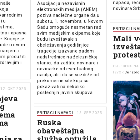
napada, reč
i naše
Asocijacija nezavisnih
novinara Srb
 koja
elektronskih medija (ANEM)
 vanrednim
poziva nadležne organe da u
i u
subotu, 1. novembra, u Novom
stima,
Sadu omoguće nesmetan rad
PRITISCI I N
etna i opasna
svim medijskim ekipama koje
Mali v
. Krajnje je
budu izveštavale s
izvešt
jude u ovom
obeležavanja godišnjice
nanjem i
tragedije izazvane padom
protes
 im produžiti
nadstrešnice na železničkoj
 zdravijim i
stanici, da zaštite novinare i
PRIREĐENO NA
novinarke od eventualnog
Cenzolo
IZVOR
nasilja, ali i da se suzdrže od
prekomerne sile koju su
pokazivali na nekoliko
12. OKT 2025.
poslednjih javnih skupova.
ajeva
og
rema
PRITISCI I NAPADI
15. SEP 2025.
Ruska
ma
obaveštajna
služba optužila
nja sa