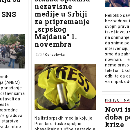
nezavisne
medije u Srbiji
a SNS
Nekoliko sav
za pripremanje
bezbednosti 
svojih prava
„srpskog
izveštavaju 
Majdana“ 1.
na snimanje
novembra
da snima pol
intervenciju,
sme da zabr
Cenzolovka
IZVOR
novinaru. Te
nema pravo
telefon. Ukol
odbijte da g
isnih
vam ipak od
ija (ANEM)
e ponašanje
edstavnicima
kušavali da
PRITISCI I N
testa
Novi i
 napredne
doba p
iše gradova
Na listi srpskih medija koju je
nistarstvo
krize
Pres biro Ruske spoljne
va da hitno
obaveštajne službe sastavio a