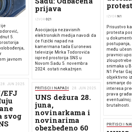
Sadu: Odbačena
protes
prijava
N1
IZVOR
021
IZVOR
ije
Prisustvo k
Asocijacija nezavisnih
odorović,
protesta pos
elektronskih medija navodi da
adnut 5.
u dokumento
će fizički napad na
rostorija
postupanja, a
kamermana tada Euronews
oslobođenja,
među učesni
televizije Mirka Todorovića
r
pravnici up
ispred prostorija SNS u
šem javnom
zloupotrebe
Novom Sadu 5. novembra
snimaka u B
2024. ostati nekažnjen.
N1 Petar Gaj
objektivno i
snimanje do
28. JUN 2025.
PRITISCI I NAPADI
interesa pre
28. JUN 2025.
J/EFJ
prava građa
UNS dežura 28.
đuju
eventualnoj 
juna,
brutalnosti.
sane
novinarkama i
a svog
novinarima
NS
PRITISCI I N
obezbeđeno 60