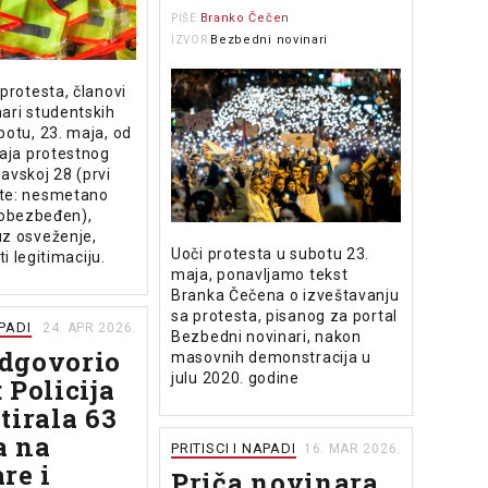
Branko Čečen
PIŠE
Bezbedni novinari
IZVOR
 protesta, članovi
ari studentskih
botu, 23. maja, od
raja protestnog
avskoj 28 (prvi
te: nesmetano
I obezbeđen),
uz osveženje,
Uoči protesta u subotu 23.
iti legitimaciju.
maja, ponavljamo tekst
Branka Čečena o izveštavanju
sa protesta, pisanog za portal
APADI
24. APR 2026.
Bezbedni novinari, nakon
dgovorio
masovnih demonstracija u
julu 2020. godine
 Policija
tirala 63
a na
PRITISCI I NAPADI
16. MAR 2026.
re i
Priča novinara