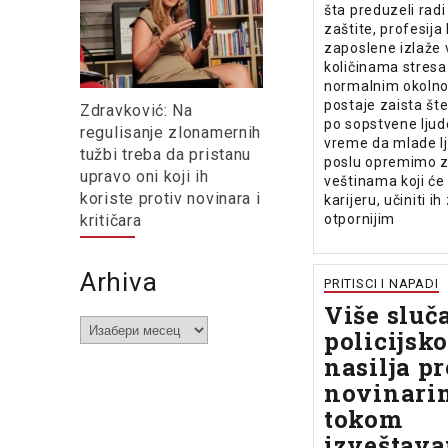
šta preduzeli rad
zaštite, profesija
zaposlene izlaže
količinama stresa 
normalnim okolno
postaje zaista št
Zdravković: Na
po sopstvene ljude
regulisanje zlonamernih
vreme da mlade l
tužbi treba da pristanu
poslu opremimo z
upravo oni koji ih
veštinama koji će
koriste protiv novinara i
karijeru, učiniti ih
kritičara
otpornijim
Arhiva
PRITISCI I NAPADI
Više sluč
Arhiva
policijsk
nasilja p
novinari
tokom
izveštava