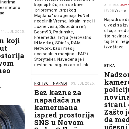
inarima i
koje optužuje da se bave
Jovan
AUTORKA
nesmetano
pripremom „srpskog
Vreme
IZVOR
ao.
Majdana“ su agencija FoNet i
Napadi se deš
nedeljnik Vreme, lokalni mediji
u vezi sa i
Južne vesti, Slobodna reč,
ulici, a ne 
Boom93, Podrinske,
11. JUL 2025.
što novinark
Freemedia, Inđija (verovatno
 koji
toj temi neg
IN Media), SOinfo, RAM
ut
izveštava.
Network, kao i mediji
storija
nacionalnih manjina - FAR i
Storyteller. Navedena je i
ovom
nevladina organizacija Link
ETIKA
neo
Nadzo
kamer
u
PRITISCI I NAPADI
03. JUL 2025.
policij
Bez kazne za
novina
napadača na
strani
kamermana
Zašto 
ispred prostorija
da med
SNS u Novom
učesni