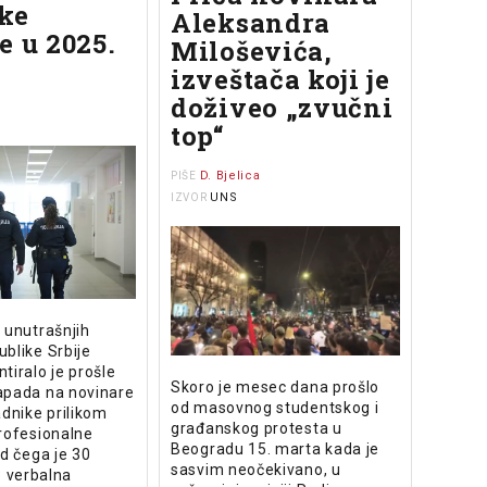
ke
Aleksandra
e u 2025.
Miloševića,
izveštača koji je
doživeo „zvučni
top“
D. Bjelica
PIŠE
UNS
IZVOR
 unutrašnjih
blike Srbije
tiralo je prošle
Skoro je mesec dana prošlo
apada na novinare
od masovnog studentskog i
adnike prilikom
građanskog protesta u
rofesionalne
Beogradu 15. marta kada je
od čega je 30
sasvim neočekivano, u
3 verbalna