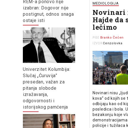
REM-a ponovo nije
MEDIOLOGIJA
izabran: Dogovor nije
Novinari i
postignut, odnos snaga
Hajde da 
ostaje isti
lečimo
Branko Čečen
PIŠE
Cenzolovka
IZVOR
Univerzitet Kolumbija:
Slučaj „Ćuruvija”
presedan, važan za
pitanja slobode
Novinari nisu „lju
izražavanja,
kova” od kojih se
odgovornosti i
odbijaju kao od k
istorijskog pamćenja
posledica i bola.
bezakonju koje v
demonstracijama u
policije i tužilaca k