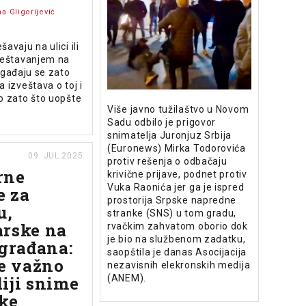
a Gligorijević
avaju na ulici ili
zveštavanjem na
događaju se zato
a izveštava o toj i
o zato što uopšte
Više javno tužilaštvo u Novom
Sadu odbilo je prigovor
snimatelja Juronjuz Srbija
(Euronews) Mirka Todorovića
09. JUL 2025.
protiv rešenja o odbačaju
rne
krivične prijave, podnet protiv
Vuka Raonića jer ga je ispred
e za
prostorija Srpske napredne
u,
stranke (SNS) u tom gradu,
rske na
rvačkim zahvatom oborio dok
je bio na službenom zadatku,
 građana:
saopštila je danas Asocijacija
je važno
nezavisnih elekronskih medija
iji snime
(ANEM).
ke