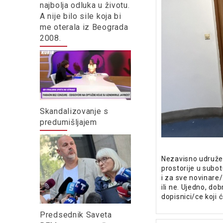
najbolja odluka u životu.
A nije bilo sile koja bi
me oterala iz Beograda
2008.
Skandalizovanje s
predumišljajem
Nezavisno udružen
prostorije u subot
i za sve novinare/
ili ne. Ujedno, dob
dopisnici/ce koji ć
Predsednik Saveta