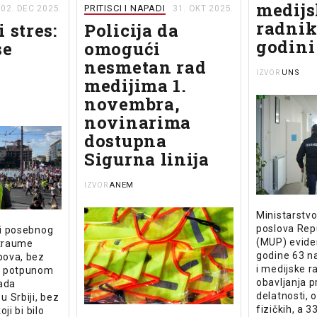
medijs
PRITISCI I NAPADI
02. DEC 2025.
31. OKT 2025.
radnik
 stres:
Policija da
godini
se
omogući
nesmetan rad
UNS
IZVOR
medijima 1.
novembra,
novinarima
dostupna
Sigurna linija
ANEM
IZVOR
Ministarstvo
poslova Repu
di posebnog
(MUP) eviden
 traume
godine 63 n
ipova, bez
i medijske r
 U potpunom
obavljanja p
lada
delatnosti, 
 Srbiji, bez
fizičkih, a 3
oji bi bilo