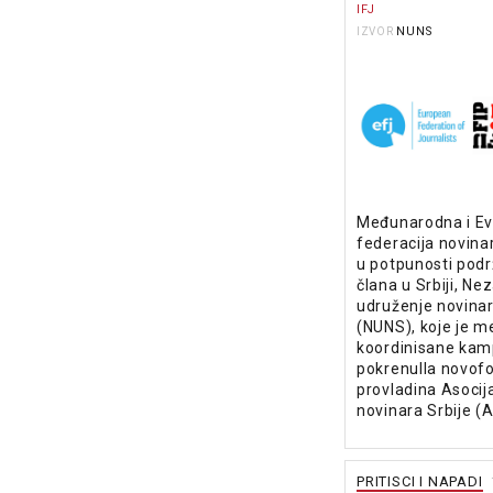
IFJ
NUNS
IZVOR
Međunarodna i E
federacija novinar
u potpunosti pod
člana u Srbiji, Ne
udruženje novinar
(NUNS), koje je m
koordinisane kamp
pokrenulla novof
provladina Asocija
novinara Srbije (
PRITISCI I NAPADI