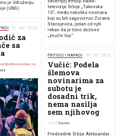
večernjoj emisiji Radio-
eno je Udruženju
televizije Srbije „Takovska
ije (UNS)
10“, među nekoliko novinara
koji su bili sagovornici Zorana
Stanojevića, jedan od njih
APADI
31. OKT 2025.
rekao da je lično doživeo
odič za
„zvučni top“.
ače sa
ta
PRITISCI I NAPADI
30. OKT 2025.
Vučić: Podela
bezbedninovinari.rs
šlemova
vka
novinarima za
subotu je
dosadni trik,
nema nasilja
sem njihovog
Danas
IZVOR
Predsednik Srbije Aleksandar