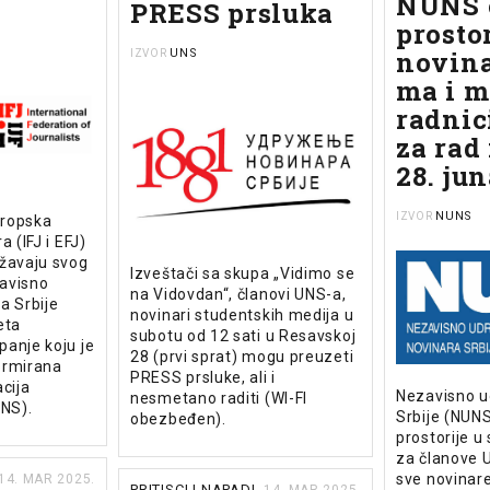
NUNS 
PRESS prsluka
prostor
novin
UNS
IZVOR
ma i m
radni
za rad
28. ju
NUNS
IZVOR
vropska
a (IFJ i EFJ)
ržavaju svog
Izveštači sa skupa „Vidimo se
zavisno
na Vidovdan“, članovi UNS-a,
a Srbije
novinari studentskih medija u
eta
subotu od 12 sati u Resavskoj
anje koju je
28 (prvi sprat) mogu preuzeti
ormirana
PRESS prsluke, ali i
cija
Nezavisno u
nesmetano raditi (WI-FI
ANS).
Srbije (NUNS
obezbeđen).
prostorije u 
za članove U
sve novinare
14. MAR 2025.
PRITISCI I NAPADI
14. MAR 2025.