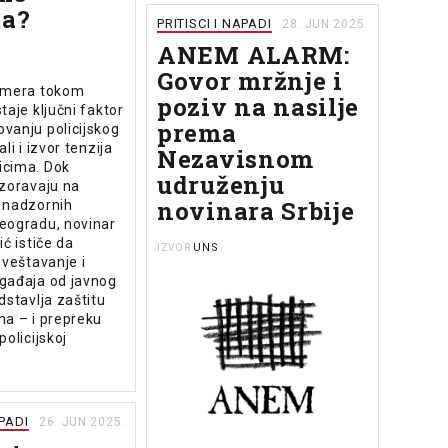
ta?
PRITISCI I NAPADI
28. JUN 2025.
ANEM ALARM:
Govor mržnje i
amera tokom
poziv na nasilje
taje ključni faktor
prema
vanju policijskog
li i izvor tenzija
Nezavisnom
cima. Dok
udruženju
ozoravaju na
novinara Srbije
 nadzornih
eogradu, novinar
ić ističe da
UNS
IZVOR
zveštavanje i
gađaja od javnog
dstavlja zaštitu
na – i prepreku
policijskoj
APADI
26. JUN 2025.