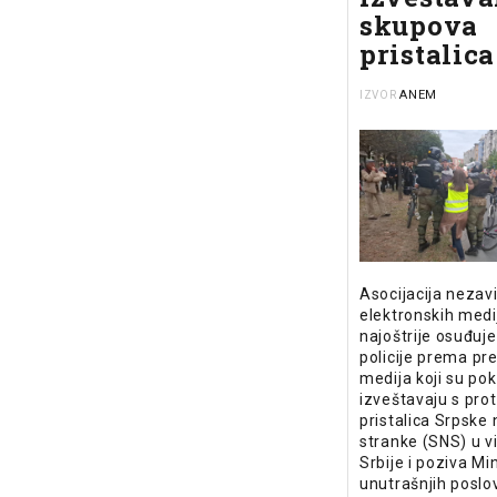
skupova
pristalic
ANEM
IZVOR
Asocijacija nezav
elektronskih med
najoštrije osuđuj
policije prema pr
medija koji su po
izveštavaju s pro
pristalica Srpske
stranke (SNS) u v
Srbije i poziva Mi
unutrašnjih poslo