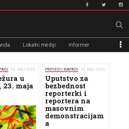
anda
Lokalni mediji
Informer
APADI
PRITISCI I NAPADI
22. MAJ 2026.
22. MAJ 2026.
žura u
Uputstvo za
, 23. maja
bezbednost
reporterki i
reportera na
masovnim
demonstracijam
a