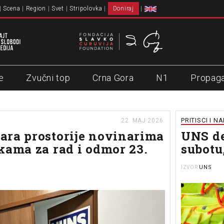
Scena
Region
Svet
Stripolovka
Doniraj
e
Zvučni top
Crna Gora
N1
Propag
PRITISCI I N
22. MAJ 2026.
ra prostorije novinarima
UNS de
kama za rad i odmor 23.
subotu
UNS
IZVOR