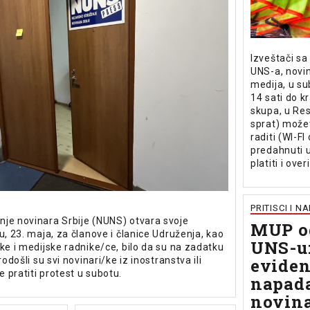
Izveštači sa
UNS-a, novin
medija, u su
14 sati do k
skupa, u Res
sprat) može
raditi (WI-F
predahnuti 
platiti i over
PRITISCI I N
je novinara Srbije (NUNS) otvara svoje
MUP o
u, 23. maja, za članove i članice Udruženja, kao
UNS-u:
ke i medijske radnike/ce, bilo da su na zadatku
rodošli su svi novinari/ke iz inostranstva ili
eviden
e pratiti protest u subotu.
napad
novina