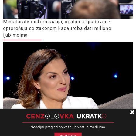
Ministarstvo informisanja, opštine i gradovi ne
opterećuju se zakonom kada treba dati milione
ljubimcima
Nova.rs saznaje: RTS kupio pet automobila za 200.000