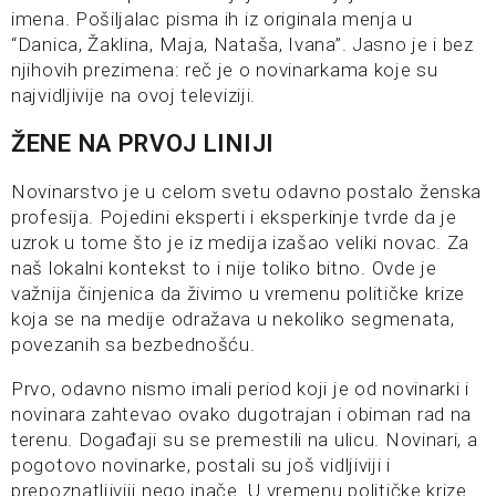
imena. Pošiljalac pisma ih iz originala menja u
“Danica, Žaklina, Maja, Nataša, Ivana”. Jasno je i bez
njihovih prezimena: reč je o novinarkama koje su
najvidljivije na ovoj televiziji.
ŽENE NA PRVOJ LINIJI
Novinarstvo je u celom svetu odavno postalo ženska
profesija. Pojedini eksperti i eksperkinje tvrde da je
uzrok u tome što je iz medija izašao veliki novac. Za
naš lokalni kontekst to i nije toliko bitno. Ovde je
važnija činjenica da živimo u vremenu političke krize
koja se na medije odražava u nekoliko segmenata,
povezanih sa bezbednošću.
Prvo, odavno nismo imali period koji je od novinarki i
novinara zahtevao ovako dugotrajan i obiman rad na
terenu. Događaji su se premestili na ulicu. Novinari, a
pogotovo novinarke, postali su još vidljiviji i
prepoznatljiviji nego inače. U vremenu političke krize