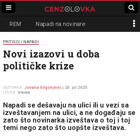
REM
Napadi na novinare
Zvučni top
Crna Gora
N1
PRITISCI I NAPADI
Novi izazovi u doba
Propaganda
Lokalni mediji
političke krize
Informer
Slavko Ćuruvija
AUTORKA:
Jovana Gligorijević
| 18. jul 2025.
IZVOR:
Vreme
Napadi se dešavaju na ulici ili u vezi sa
izveštavanjem na ulici, a ne događaju se
zato što novinarka izveštava o toj i toj
temi nego zato što uopšte izveštava.