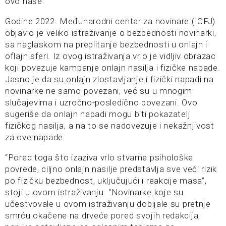
ovo naše.
Godine 2022. Međunarodni centar za novinare (ICFJ)
objavio je veliko istraživanje o bezbednosti novinarki,
sa naglaskom na preplitanje bezbednosti u onlajn i
oflajn sferi. Iz ovog istraživanja vrlo je vidljiv obrazac
koji povezuje kampanje onlajn nasilja i fizičke napade.
Jasno je da su onlajn zlostavljanje i fizički napadi na
novinarke ne samo povezani, već su u mnogim
slučajevima i uzročno-posledično povezani. Ovo
sugeriše da onlajn napadi mogu biti pokazatelj
fizičkog nasilja, a na to se nadovezuje i nekažnjivost
za ove napade.
“Pored toga što izaziva vrlo stvarne psihološke
povrede, ciljno onlajn nasilje predstavlja sve veći rizik
po fizičku bezbednost, uključujući i reakcije masa”,
stoji u ovom istraživanju. “Novinarke koje su
učestvovale u ovom istraživanju dobijale su pretnje
smrću okačene na drveće pored svojih redakcija,