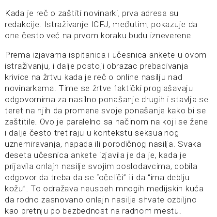
Kada je reč o zaštiti novinarki, prva adresa su
redakcije. Istraživanje ICFJ, međutim, pokazuje da
one često već na prvom koraku budu izneverene.
Prema izjavama ispitanica i učesnica ankete u ovom
istraživanju, i dalje postoji obrazac prebacivanja
krivice na žrtvu kada je reč o online nasilju nad
novinarkama. Time se žrtve faktički proglašavaju
odgovornima za nasilno ponašanje drugih i stavlja se
teret na njih da promene svoje ponašanje kako bi se
zaštitile. Ovo je paralelno sa načinom na koji se žene
i dalje često tretiraju u kontekstu seksualnog
uznemiravanja, napada ili porodičnog nasilja. Svaka
deseta učesnica ankete izjavila je da je, kada je
prijavila onlajn nasilje svojim poslodavcima, dobila
odgovor da treba da se “očeliči” ili da “ima deblju
kožu”. To odražava neuspeh mnogih medijskih kuća
da rodno zasnovano onlajn nasilje shvate ozbiljno
kao pretnju po bezbednost na radnom mestu.