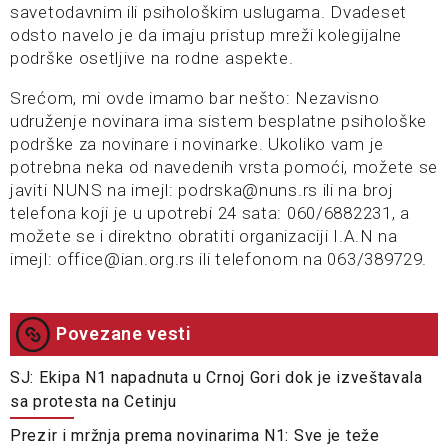
savetodavnim ili psihološkim uslugama. Dvadeset
odsto navelo je da imaju pristup mreži kolegijalne
podrške osetljive na rodne aspekte.
Srećom, mi ovde imamo bar nešto: Nezavisno
udruženje novinara ima sistem besplatne psihološke
podrške za novinare i novinarke. Ukoliko vam je
potrebna neka od navedenih vrsta pomoći, možete se
javiti NUNS na imejl: podrska@nuns.rs ili na broj
telefona koji je u upotrebi 24 sata: 060/6882231, a
možete se i direktno obratiti organizaciji I.A.N na
imejl: office@ian.org.rs ili telefonom na 063/389729.
Povezane vesti
SJ: Ekipa N1 napadnuta u Crnoj Gori dok je izveštavala
sa protesta na Cetinju
Prezir i mržnja prema novinarima N1: Sve je teže