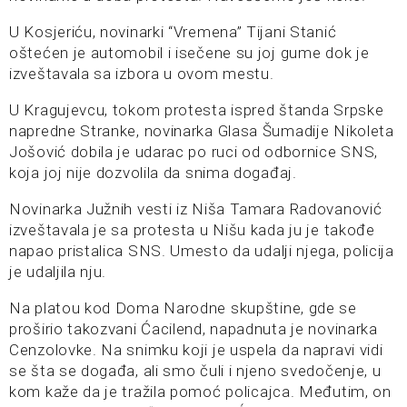
U Kosjeriću, novinarki “Vremena” Tijani Stanić
oštećen je automobil i isečene su joj gume dok je
izveštavala sa izbora u ovom mestu.
U Kragujevcu, tokom protesta ispred štanda Srpske
napredne Stranke, novinarka Glasa Šumadije Nikoleta
Jošović dobila je udarac po ruci od odbornice SNS,
koja joj nije dozvolila da snima događaj.
Novinarka Južnih vesti iz Niša Tamara Radovanović
izveštavala je sa protesta u Nišu kada ju je takođe
napao pristalica SNS. Umesto da udalji njega, policija
je udaljila nju.
Na platou kod Doma Narodne skupštine, gde se
proširio takozvani Ćacilend, napadnuta je novinarka
Cenzolovke. Na snimku koji je uspela da napravi vidi
se šta se događa, ali smo čuli i njeno svedočenje, u
kom kaže da je tražila pomoć policajca. Međutim, on