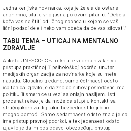
Jedna kenijska novinarka, koja je želela da ostane
anonimna, bila je vrlo jasna po ovom pitanju: “Debela
koža vas ne štiti od ličnog napada u kojem se vaši
lični podaci dele i neko vam obeća da će vas silovati.”
TABU TEMA – UTICAJ NA MENTALNO
ZDRAVLJE
Anketa UNESCO-ICFJ otkrila je veoma nizak nivo
pristupa praktičnoj ili psihološkoj podršci unutar
medijskih organizacija za novinarke koje su mete
napada. Globalno gledano, samo četrnaest odsto
ispitanica izjavilo je da zna da njihov poslodavac ima
politiku ili smernice u vezi sa onlajn nasiljem. Isti
procenat rekao je da može da stupi u kontakt sa
stručnjakom za digitalnu bezbednost koji bi im
mogao pomoći. Samo sedamnaest odsto znalo je da
ima pristup pravnoj podršci, a tek jedanaest odsto
izjavilo je da im poslodavci obezbeđuju pristup