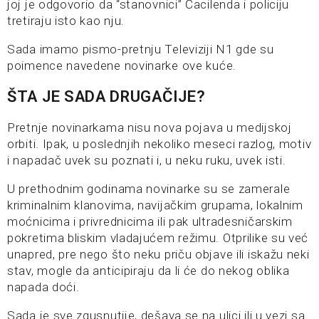
joj je odgovorio da “stanovnici” Ćacilenda i policiju
tretiraju isto kao nju.
Sada imamo pismo-pretnju Televiziji N1 gde su
poimence navedene novinarke ove kuće.
ŠTA JE SADA DRUGAČIJE?
Pretnje novinarkama nisu nova pojava u medijskoj
orbiti. Ipak, u poslednjih nekoliko meseci razlog, motiv
i napadač uvek su poznati i, u neku ruku, uvek isti.
U prethodnim godinama novinarke su se zamerale
kriminalnim klanovima, navijačkim grupama, lokalnim
moćnicima i privrednicima ili pak ultradesničarskim
pokretima bliskim vladajućem režimu. Otprilike su već
unapred, pre nego što neku priču objave ili iskažu neki
stav, mogle da anticipiraju da li će do nekog oblika
napada doći.
Sada je sve zgusnutije, dešava se na ulici ili u vezi sa