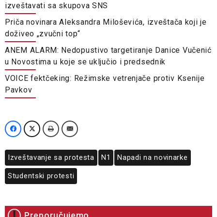
izveštavati sa skupova SNS
Priča novinara Aleksandra Miloševića, izveštača koji je
doživeo „zvučni top“
ANEM ALARM: Nedopustivo targetiranje Danice Vučenić
u Novostima u koje se uključio i predsednik
VOICE fektčeking: Režimske vetrenjače protiv Ksenije
Pavkov
Izveštavanje sa protesta
N1
Napadi na novinarke
Studentski protesti
Preporučujemo