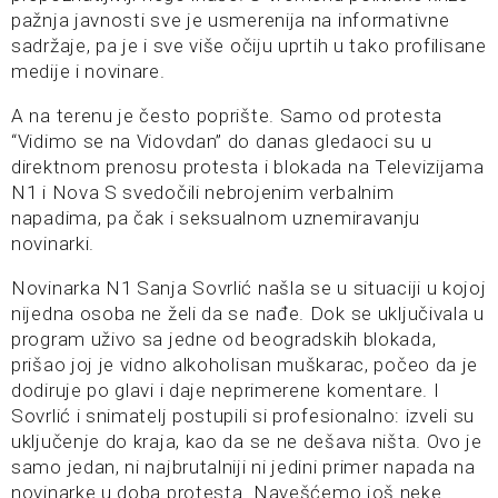
pažnja javnosti sve je usmerenija na informativne
sadržaje, pa je i sve više očiju uprtih u tako profilisane
medije i novinare.
A na terenu je često poprište. Samo od protesta
“Vidimo se na Vidovdan” do danas gledaoci su u
direktnom prenosu protesta i blokada na Televizijama
N1 i Nova S svedočili nebrojenim verbalnim
napadima, pa čak i seksualnom uznemiravanju
novinarki.
Novinarka N1 Sanja Sovrlić našla se u situaciji u kojoj
nijedna osoba ne želi da se nađe. Dok se uključivala u
program uživo sa jedne od beogradskih blokada,
prišao joj je vidno alkoholisan muškarac, počeo da je
dodiruje po glavi i daje neprimerene komentare. I
Sovrlić i snimatelj postupili si profesionalno: izveli su
uključenje do kraja, kao da se ne dešava ništa. Ovo je
samo jedan, ni najbrutalniji ni jedini primer napada na
novinarke u doba protesta. Navešćemo još neke.