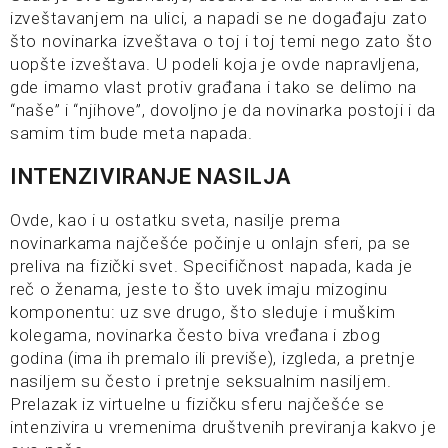
izveštavanjem na ulici, a napadi se ne događaju zato
što novinarka izveštava o toj i toj temi nego zato što
uopšte izveštava. U podeli koja je ovde napravljena,
gde imamo vlast protiv građana i tako se delimo na
“naše” i “njihove”, dovoljno je da novinarka postoji i da
samim tim bude meta napada.
INTENZIVIRANJE NASILJA
Ovde, kao i u ostatku sveta, nasilje prema
novinarkama najčešće počinje u onlajn sferi, pa se
preliva na fizički svet. Specifičnost napada, kada je
reč o ženama, jeste to što uvek imaju mizoginu
komponentu: uz sve drugo, što sleduje i muškim
kolegama, novinarka često biva vređana i zbog
godina (ima ih premalo ili previše), izgleda, a pretnje
nasiljem su često i pretnje seksualnim nasiljem.
Prelazak iz virtuelne u fizičku sferu najčešće se
intenzivira u vremenima društvenih previranja kakvo je