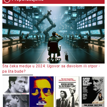
Šta čeka medije u 2024: Ugovor sa đavolom ili otpor -
pa šta bude?