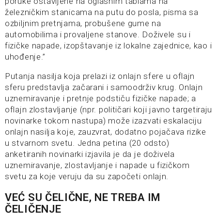
poruke ostavljene na oglasnim tablama na
železničkim stanicama na putu do posla, pisma sa
ozbiljnim pretnjama, probušene gume na
automobilima i provaljene stanove. Doživele su i
fizičke napade, izopštavanje iz lokalne zajednice, kao i
uhođenje.”
Putanja nasilja koja prelazi iz onlajn sfere u oflajn
sferu predstavlja začarani i samoodrživ krug. Onlajn
uznemiravanje i pretnje podstiču fizičke napade; a
oflajn zlostavljanje (npr. političari koji javno targetiraju
novinarke tokom nastupa) može izazvati eskalaciju
onlajn nasilja koje, zauzvrat, dodatno pojačava rizike
u stvarnom svetu. Jedna petina (20 odsto)
anketiranih novinarki izjavila je da je doživela
uznemiravanje, zlostavljanje i napade u fizičkom
svetu za koje veruju da su započeti onlajn.
VEĆ SU ČELIČNE, NE TREBA IM
ČELIČENJE