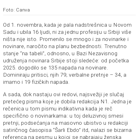
Foto: Canva
Od 1. novembra, kada je pala nadstrešnica u Novom
Sadu i ubila 16 ljudi, ni za jednu profesiju u Srbiji više
ništa nije isto. Promenilo se mnogo i za novinarke i
novinare, naročito na planu bezbednosti. Trenutno
stanje “na tabeli”, odnosno, u Bazi Nezavisnog
udruženja novinara Srbije stoji sledeće: od početka
2025. dogodilo se 135 napada na novinare.
Dominiraju pritisci, njih 79; verbalne pretnje – 34, a
imamo i 19 fizičkih napada.
A sada, dok nastaju ovi redovi, najsvežiji je slučaj
pretećeg pisma koje je dobila redakcija N1. Jedna je
rečenica u tom pismu indikativna kada je reč
specifično o novinarkama: u toj deluzivnoj smesi
pretnji, podsećanja na masovno ubistvo u redakciji
satiričnog časopisa “Šarli Ebdo” itd, nalazi se bizarna
referenca na pesmu u kojoj se nabrajaju ženska