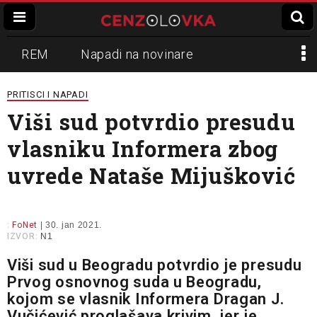
REM
Napadi na novinare
Zvučni top
Crna Gora
N1
PRITISCI I NAPADI
Viši sud potvrdio presudu
Propaganda
Lokalni mediji
vlasniku Informera zbog
Informer
Slavko Ćuruvija
uvrede Nataše Mijušković
:
FoNet
| 30. jan 2021.
IZVOR:
N1
Viši sud u Beogradu potvrdio je presudu
Prvog osnovnog suda u Beogradu,
kojom se vlasnik Informera Dragan J.
Vučićević proglašava krivim, jer je