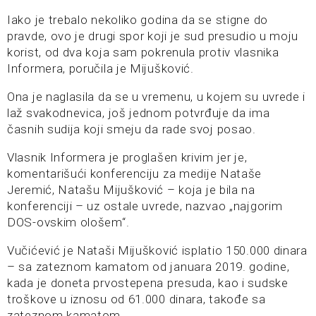
Iako je trebalo nekoliko godina da se stigne do
pravde, ovo je drugi spor koji je sud presudio u moju
korist, od dva koja sam pokrenula protiv vlasnika
Informera, poručila je Mijušković.
Ona je naglasila da se u vremenu, u kojem su uvrede i
laž svakodnevica, još jednom potvrđuje da ima
časnih sudija koji smeju da rade svoj posao.
Vlasnik Informera je proglašen krivim jer je,
komentarišući konferenciju za medije Nataše
Jeremić, Natašu Mijušković – koja je bila na
konferenciji – uz ostale uvrede, nazvao „najgorim
DOS-ovskim ološem“.
Vučićević je Nataši Mijušković isplatio 150.000 dinara
– sa zateznom kamatom od januara 2019. godine,
kada je doneta prvostepena presuda, kao i sudske
troškove u iznosu od 61.000 dinara, takođe sa
zateznom kamatom.