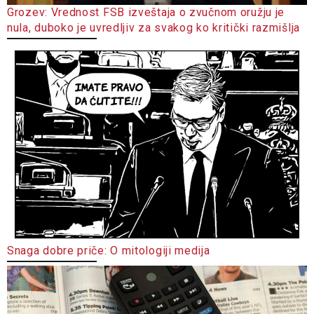
Grozev: Vrednost FSB izveštaja o zvučnom oružju je
nula, duboko je uvredljiv za svakog ko kritički razmišlja
Snaga dobre priče: O mitologiji medija