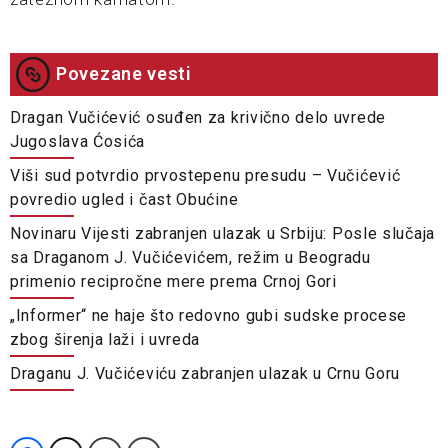
Povezane vesti
Dragan Vučićević osuđen za krivično delo uvrede
Jugoslava Ćosića
Viši sud potvrdio prvostepenu presudu – Vučićević
povredio ugled i čast Obućine
Novinaru Vijesti zabranjen ulazak u Srbiju: Posle slučaja
sa Draganom J. Vučićevićem, režim u Beogradu
primenio recipročne mere prema Crnoj Gori
„Informer“ ne haje što redovno gubi sudske procese
zbog širenja laži i uvreda
Draganu J. Vučićeviću zabranjen ulazak u Crnu Goru