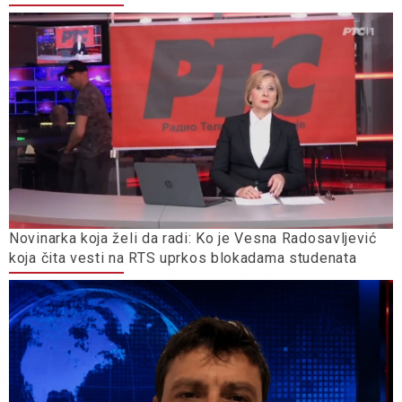
Novinarka koja želi da radi: Ko je Vesna Radosavljević
koja čita vesti na RTS uprkos blokadama studenata