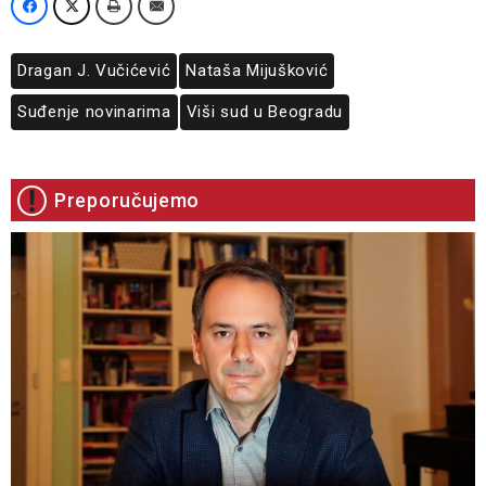
Dragan J. Vučićević
Nataša Mijušković
Suđenje novinarima
Viši sud u Beogradu
Preporučujemo