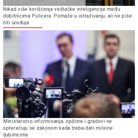
Nikad više korišćenja veštačke inteligencije među
dobitnicima Pulicera: Pomaže u istraživanju, ali ne piše
niti uređuje
Ministarstvo informisanja, opštine i gradovi ne
opterećuju se zakonom kada treba dati milione
ljubimcima