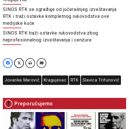
SINOS RTK se ograđuje od jučerašnjeg izveštavanja
RTK i traži ostavke kompletnog rukovodstva ove
medijske kuće
SINOS RTK traži ostavke rukovodstva zbog
neprofesionalnog izveštavanja i cenzure
Jovanka Marović
Kragujevac
RTK
Slavica Trifunović
Preporučujemo