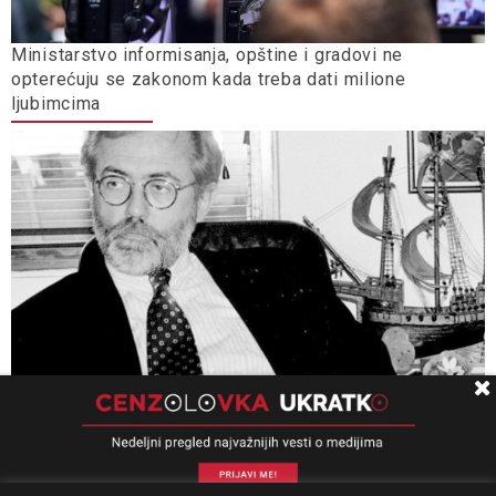
Ministarstvo informisanja, opštine i gradovi ne
opterećuju se zakonom kada treba dati milione
ljubimcima
Univerzitet Kolumbija: Slučaj „Ćuruvija” presedan, važan
za pitanja slobode izražavanja, odgovornosti i