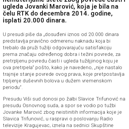
ugleda Jovanki Marović, koja je bila na
čelu RTK do decembra 2014. godine,
isplati 20.000 dinara.
U presudi piše da „dosuđeni iznos od 20.000 dinara
predstavlja pravično odmerenu naknadu koja bi
trebalo da pruži tužilji odgovarajuću satisfakciju
prema značaju određenog dobra i težini povrede, za
pretrpljenu povredu časti i ugleda tužiljjinog koju je
ova pretrpela“ pošto, kako je navedeno, „nije nastalo
trajnije stanje povrede ovog prava, koje pretpostavlja
trpljenje duševnih bolova u dužem vremenskom
periodu“.
Presudu Viši sud donosi po žalbi Slavice Trifunović na
presudu Osnovnog suda, a spor se vodio po tužbi
Jovanke Marović zbog neistinitih informacija koje je
Slavica Trifunović, u raspravi o poslovanju Radio
televizije Kragujevac, iznela na sednici Skupštine