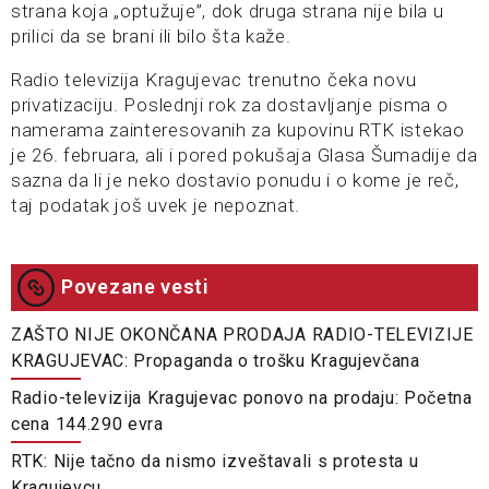
strana koja „optužuje”, dok druga strana nije bila u
prilici da se brani ili bilo šta kaže.
Radio televizija Kragujevac trenutno čeka novu
privatizaciju. Poslednji rok za dostavljanje pisma o
namerama zainteresovanih za kupovinu RTK istekao
je 26. februara, ali i pored pokušaja Glasa Šumadije da
sazna da li je neko dostavio ponudu i o kome je reč,
taj podatak još uvek je nepoznat.
Povezane vesti
ZAŠTO NIJE OKONČANA PRODAJA RADIO-TELEVIZIJE
KRAGUJEVAC: Propaganda o trošku Kragujevčana
Radio-televizija Kragujevac ponovo na prodaju: Početna
cena 144.290 evra
RTK: Nije tačno da nismo izveštavali s protesta u
Kragujevcu