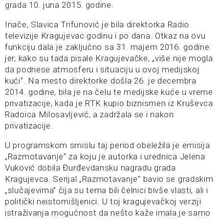
grada 10. juna 2015. godine.
Inače, Slavica Trifunović je bila direktorka Radio
televizije Kragujevac godinu i po dana. Otkaz na ovu
funkciju dala je zaključno sa 31. majem 2016. godine
jer, kako su tada pisale Kragujevačke, „više nije mogla
da podnese atmosferu i situaciju u ovoj medijskoj
kući“. Na mesto direktorke došla 26. je decembra
2014. godine, bila je na čelu te medijske kuće u vreme
privatizacije, kada je RTK kupio biznismen iz Kruševca
Radoica Milosavljević, a zadržala se i nakon
privatizacije.
U programskom smislu taj period obeležila je emisija
„Razmotavanje“ za koju je autorka i urednica Jelena
Vuković dobila Đurđevdansku nagradu grada
Kragujevca. Serijal „Razmotavanje” bavio se gradskim
„slučajevima” čija su tema bili čelnici bivše vlasti, ali i
politički neistomišljenici. U toj kragujevačkoj verziji
istraživanja mogućnost da nešto kaže imala je samo