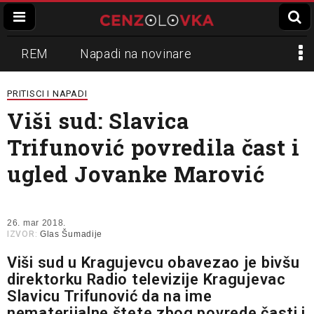
REM
Napadi na novinare
Zvučni top
Crna Gora
N1
PRITISCI I NAPADI
Viši sud: Slavica
Propaganda
Lokalni mediji
Trifunović povredila čast i
Informer
Slavko Ćuruvija
ugled Jovanke Marović
26. mar 2018.
IZVOR:
Glas Šumadije
Viši sud u Kragujevcu obavezao je bivšu
direktorku Radio televizije Kragujevac
Slavicu Trifunović da na ime
nematerijalne štete zbog povrede časti i