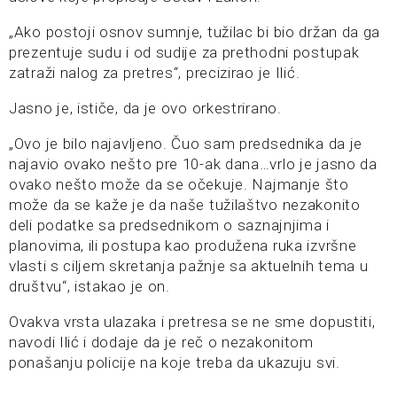
„Ako postoji osnov sumnje, tužilac bi bio držan da ga
prezentuje sudu i od sudije za prethodni postupak
zatraži nalog za pretres“, precizirao je Ilić.
Jasno je, ističe, da je ovo orkestrirano.
„Ovo je bilo najavljeno. Čuo sam predsednika da je
najavio ovako nešto pre 10-ak dana…vrlo je jasno da
ovako nešto može da se očekuje. Najmanje što
može da se kaže je da naše tužilaštvo nezakonito
deli podatke sa predsednikom o saznajnjima i
planovima, ili postupa kao produžena ruka izvršne
vlasti s ciljem skretanja pažnje sa aktuelnih tema u
društvu“, istakao je on.
Ovakva vrsta ulazaka i pretresa se ne sme dopustiti,
navodi Ilić i dodaje da je reč o nezakonitom
ponašanju policije na koje treba da ukazuju svi.