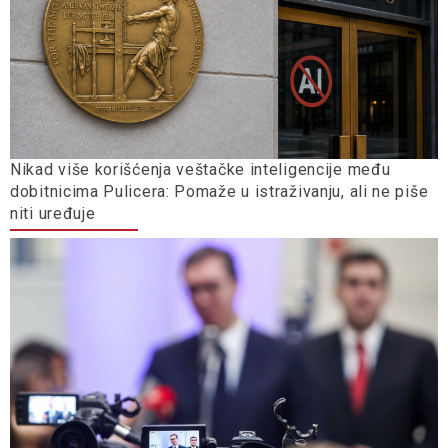
Nikad više korišćenja veštačke inteligencije među
dobitnicima Pulicera: Pomaže u istraživanju, ali ne piše
niti uređuje