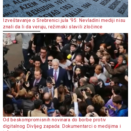
Izveštavanje o Srebrenici jula '95: Nevladini mediji nisu
znali da li da veruju, režimski slavili zločince
Od beskompromisnih novinara do borbe protiv
digitalnog Divljeg zapada: Dokumentarci o medijima i