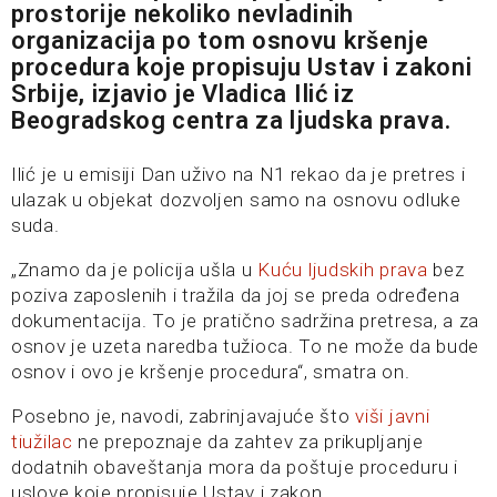
prostorije nekoliko nevladinih
organizacija po tom osnovu kršenje
procedura koje propisuju Ustav i zakoni
Srbije, izjavio je Vladica Ilić iz
Beogradskog centra za ljudska prava.
Ilić je u emisiji Dan uživo na N1 rekao da je pretres i
ulazak u objekat dozvoljen samo na osnovu odluke
suda.
„Znamo da je policija ušla u
Kuću ljudskih prava
bez
poziva zaposlenih i tražila da joj se preda određena
dokumentacija. To je pratično sadržina pretresa, a za
osnov je uzeta naredba tužioca. To ne može da bude
osnov i ovo je kršenje procedura“, smatra on.
Posebno je, navodi, zabrinjavajuće što
viši javni
tiužilac
ne prepoznaje da zahtev za prikupljanje
dodatnih obaveštanja mora da poštuje proceduru i
uslove koje propisuje Ustav i zakon.