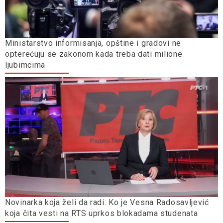
Ministarstvo informisanja, opštine i gradovi ne
opterećuju se zakonom kada treba dati milione
ljubimcima
Novinarka koja želi da radi: Ko je Vesna Radosavljević
koja čita vesti na RTS uprkos blokadama studenata