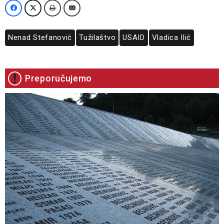
Nenad Stefanović
Tužilaštvo
USAID
Vladica Ilić
Preporučujemo