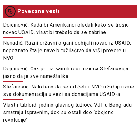
Povezane vesti
Dojčinović: Kada bi Amerikanci gledali kako se trošio
novac USAID, vlast bi trebalo da se zabrine
Nenadić: Razni državni organi dobijali novac iz USAID,
nepoznato šta je navelo tužilaštvo da vrši provere u
NVO
Dojčinović: Čak je i iz samih reči tužioca Stefanovića
jasno da je sve nameštaljka
Stefanović: Naloženo da se od četiri NVO u Srbiji uzme
sva dokumentacija u vezi sa donacijama USAID-a
Vlast i tabloidi jedino glavnog tužioca VJT u Beogradu
smatraju ispravnim, dok su ostali deo ‘obojene
revolucije’