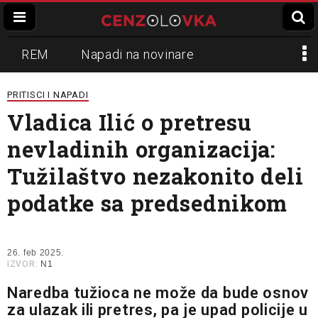
REM
Napadi na novinare
Zvučni top
Crna Gora
N1
PRITISCI I NAPADI
Vladica Ilić o pretresu
Propaganda
Lokalni mediji
nevladinih organizacija:
Informer
Slavko Ćuruvija
Tužilaštvo nezakonito deli
podatke sa predsednikom
26. feb 2025.
IZVOR:
N1
Naredba tužioca ne može da bude osnov
za ulazak ili pretres, pa je upad policije u