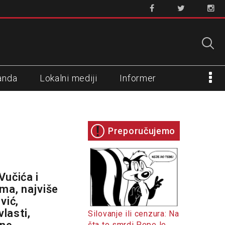
anda
Lokalni mediji
Informer
Preporučujemo
Vučića i
ama, najviše
vić,
lasti,
Silovanje ili cenzura: Na
šta to smrdi Pepe le