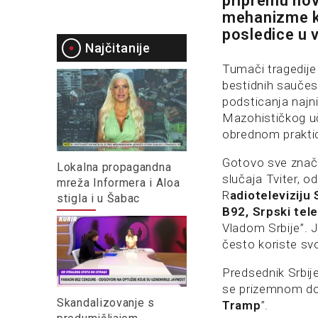
pripremu novi
mehanizme k
posledice u 
Najčitanije
Tumači tragedije 
bestidnih saučesn
podsticanja najni
Mazohističkog uč
obrednom praktic
Gotovo sve znača
Lokalna propagandna
slučaja Tviter, o
mreža Informera i Aloa
R
adioteleviziju 
stigla i u Šabac
B92, Srpski tele
Vladom Srbije”. 
često koriste sv
Predsednik Srbije
se prizemnom do
Skandalizovanje s
Tramp
”.