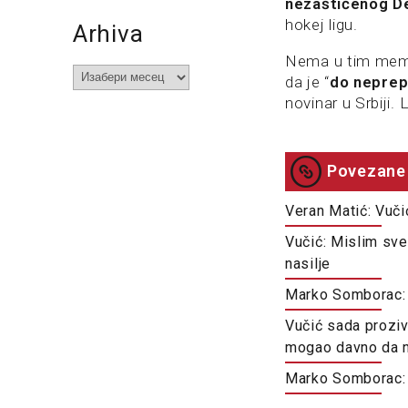
nezaštićenog De
hokej ligu.
Arhiva
Nema u tim memo
Arhiva
da je “
do neprep
novinar u Srbiji.
Povezane 
Veran Matić: Vuč
Vučić: Mislim sve
nasilje
Marko Somborac: 
Vučić sada proziv
mogao davno da n
Marko Somborac: