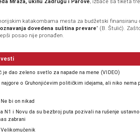
da Mraza, ukinu Zadrugu i Parove
, izbace sa tiketa tr
rijskim katakombama mesta za budžetski finansiranu 
oznavanja dovedena suština prevare
” (B. Štulić). Zašt
 Lepši posao nije pronađen.
vesti
ić je dao zeleno svetlo za napade na mene (VIDEO)
 najgore o Gruhonjićevim političkim idejama, ali niko nema 
Ne bi on nikad
a N1 i Novu da su bezbroj puta pozivali na rušenje ustavnog
as zabrani
 Velikomučenik