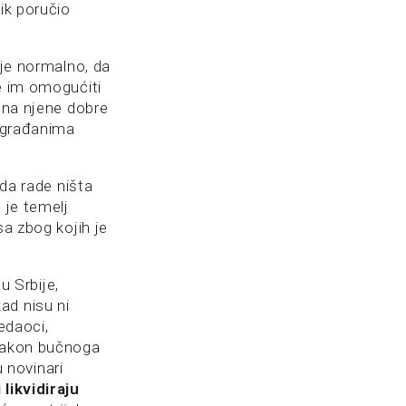
ik poručio
nje normalno, da
će im omogućiti
a na njene dobre
o građanima
 da rade ništa
 je temelj
sa zbog kojih je
u Srbije,
ad nisu ni
ledaoci,
 nakon bučnoga
u novinari
likvidiraju