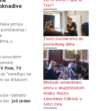
ane
Tvor?
oknadive
onska armija
 ponižavanja i
a.
Živeti novinarstvo do
lima, u
poslednjeg daha
ilo povodom
servise
TV Pink, TV
oji “sarađuju sa
ani sa državom
Medijski amandmani
umiru u skupštinskom
mraku: Noćno
noše i bahatio
zasedanje Odbora, u
i bio “
još jedan
četiri čina