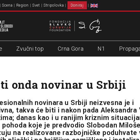
Scena
Region
Svet
Stripolovka
Doniraj
e
Zvučni top
Crna Gora
N1
Propag
ti onda novinar u Srbiji
sionalnih novinara u Srbiji neizvesna je i
vna, takva će biti i nakon pada Aleksandra 
ima; danas kao i u ranijim kriznim situacij
 pohoda koje je predvodio Slobodan Miloše
zuju na realizovane razbojničke poduhvate v