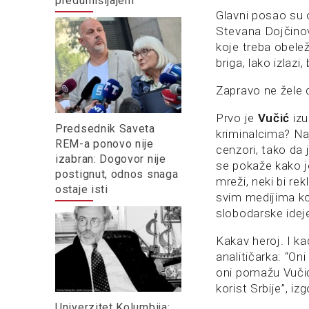
predumišljajem
Glavni posao su o
Stevana Dojčinovi
koje treba obele
briga, lako izla
Zapravo ne žele 
Prvo je
Vučić
izu
Predsednik Saveta
kriminalcima? Na
REM-a ponovo nije
cenzori, tako da
izabran: Dogovor nije
se pokaže kako j
postignut, odnos snaga
mreži, neki bi r
ostaje isti
svim medijima koj
slobodarske idej
Kakav heroj. I k
analitičarka: “Oni
oni pomažu Vučić
korist Srbije”, iz
Univerzitet Kolumbija: