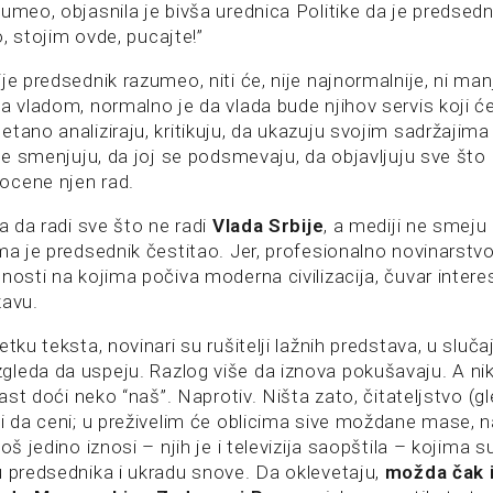
umeo, objasnila je bivša urednica Politike da je predsedn
vo, stojim ovde, pucajte!”
je predsednik razumeo, niti će, nije najnormalnije, ni ma
sa vladom, normalno je da vlada bude njihov servis koji 
tano analiziraju, kritikuju, da ukazuju svojim sadržajim
 je smenjuju, da joj se podsmevaju, da objavljuju sve št
ocene njen rad.
ba da radi sve što ne radi
Vlada Srbije
, a mediji ne smeju
ma je predsednik čestitao. Jer, profesionalno novinarstvo
nosti na kojima počiva moderna civilizacija, čuvar intere
žavu.
tku teksta, novinari su rušitelji lažnih predstava, u slučaj
leda da uspeju. Razlog više da iznova pokušavaju. A nik
last doći neko “naš”. Naprotiv. Ništa zato, čitateljstvo (g
ti da ceni; u preživelim će oblicima sive moždane mase,
oš jedino iznosi – njih je i televizija saopštila – kojima s
u predsednika i ukradu snove. Da oklevetaju,
možda čak i 