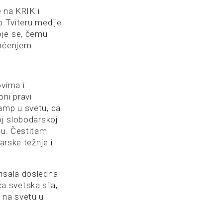
e na KRIK i
o Tviteru medije
oje se, čemu
amćenjem.
ovima i
ni pravi
ramp u svetu, da
oj slobodarskoj
ću. Čestitam
arske težnje i
risala dosledna
ća svetska sila,
 na svetu u