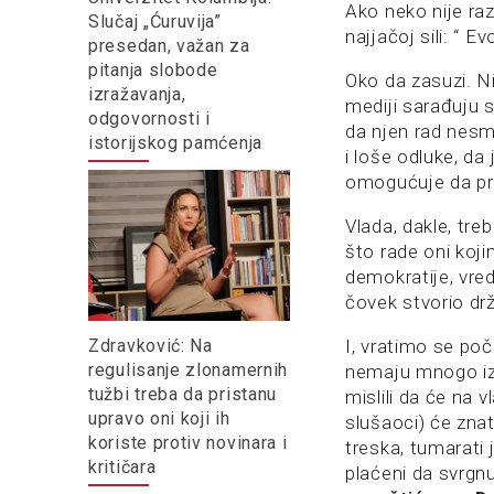
Ako neko nije raz
Slučaj „Ćuruvija”
najjačoj sili: “ E
presedan, važan za
pitanja slobode
Oko da zasuzi. Ni
izražavanja,
mediji sarađuju 
odgovornosti i
da njen rad nesme
istorijskog pamćenja
i loše odluke, da
omogućuje da pr
Vlada, dakle, tre
što rade oni koji
demokratije, vred
čovek stvorio dr
Zdravković: Na
I, vratimo se poče
regulisanje zlonamernih
nemaju mnogo izg
tužbi treba da pristanu
mislili da će na v
upravo oni koji ih
slušaoci) će zna
koriste protiv novinara i
treska, tumarati j
kritičara
plaćeni da svrgn