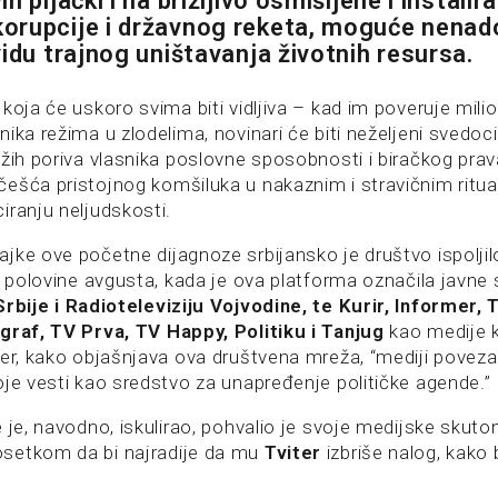
h pljački i na brižljivo osmišljene i instalir
orupcije i državnog reketa, moguće nenad
vidu trajnog uništavanja životnih resursa.
koja će uskoro svima biti vidljiva – kad im poveruje mili
ika režima u zlodelima, novinari će biti neželjeni svedoci
žih poriva vlasnika poslovne sposobnosti i biračkog prav
ešća pristojnog komšiluka u nakaznim i stravičnim ritua
iranju neljudskosti.
jke ove početne dijagnoze srbijansko je društvo ispolj
d polovine avgusta, kada je ova platforma označila javne 
Srbije i Radioteleviziju Vojvodine, te Kurir, Informer, 
graf, TV Prva, TV Happy, Politiku i Tanjug
kao medije k
Jer, kako objašnjava ova društvena mreža, “mediji povez
oje vesti kao sredstvo za unapređenje političke agende.”
 je, navodno, iskulirao, pohvalio je svoje medijske skuto
setkom da bi najradije da mu
Tviter
izbriše nalog, kako b