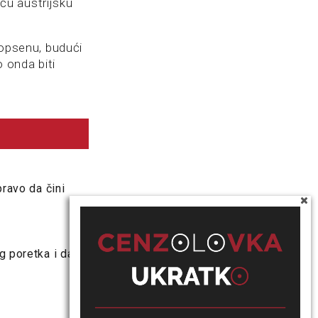
eću austrijsku
opsenu, budući
o onda biti
pravo da čini
 poretka i da je