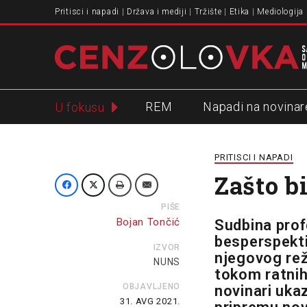
Pritisci i napadi
Država i mediji
Tržište
Etika
Mediologija
REM
Napadi na novinar
U fokusu
Slavko Ćuruvija
PRITISCI I NAPADI
Zašto bi
PIŠE
Bojan Tončić
Sudbina profe
besperspekti
IZVOR
njegovog rež
NUNS
tokom ratnih
OBJAVLJENO
novinari uka
31. AVG 2021.