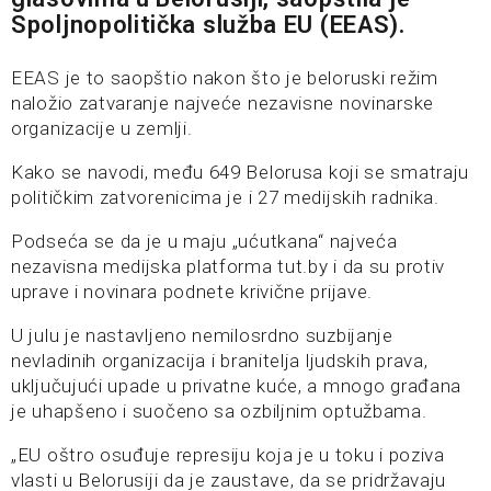
Spoljnopolitička služba EU (EEAS).
EEAS je to saopštio nakon što je beloruski režim
naložio zatvaranje najveće nezavisne novinarske
organizacije u zemlji.
Kako se navodi, među 649 Belorusa koji se smatraju
političkim zatvorenicima je i 27 medijskih radnika.
Podseća se da je u maju „ućutkana“ najveća
nezavisna medijska platforma tut.by i da su protiv
uprave i novinara podnete krivične prijave.
U julu je nastavljeno nemilosrdno suzbijanje
nevladinih organizacija i branitelja ljudskih prava,
uključujući upade u privatne kuće, a mnogo građana
je uhapšeno i suočeno sa ozbiljnim optužbama.
„EU oštro osuđuje represiju koja je u toku i poziva
vlasti u Belorusiji da je zaustave, da se pridržavaju