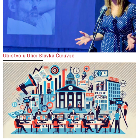
Ubistvo u Ulici Slavka Ćuruvije