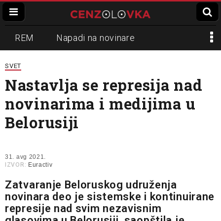
REM
Napadi na novinare
Zvučni top
Crna Gora
N1
SVET
Nastavlja se represija nad
Propaganda
Lokalni mediji
novinarima i medijima u
Informer
Slavko Ćuruvija
Belorusiji
31. avg 2021.
IZVOR:
Euractiv
Zatvaranje Beloruskog udruženja
novinara deo je sistemske i kontinuirane
represije nad svim nezavisnim
glasovima u Belorusiji, saopštila je