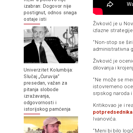
izabran: Dogovor nije
postignut, odnos snaga
ostaje isti
Živković je u N
izlazne strategi
“Non-stop se šir
administrativna gr
Živković je oceni
dilovanja i kroje
Univerzitet Kolumbija:
Slučaj „Ćuruvija”
“Ne može se menja
presedan, važan za
istovremeno oceni
pitanja slobode
srpskog naroda i u
izražavanja,
odgovornosti i
Kritikovao je i r
istorijskog pamćenja
potpredsednika 
Ivanovića.
“Meni bi bilo log