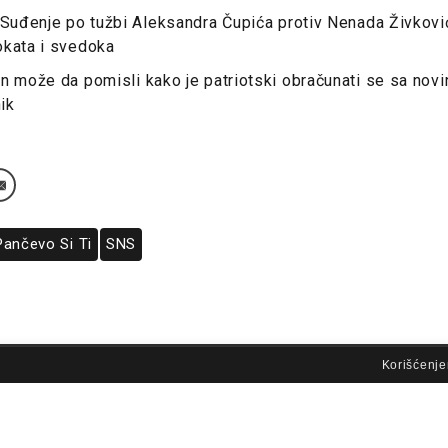
 Suđenje po tužbi Aleksandra Čupića protiv Nenada Živkov
okata i svedoka
n može da pomisli kako je patriotski obračunati se sa nov
nik
Pančevo Si Ti
SNS
lovi korišćenja
Korišćenje