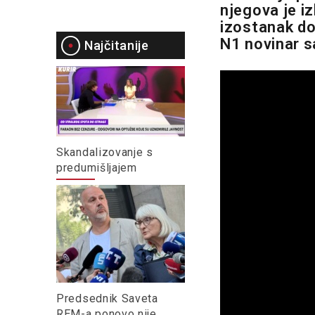
njegova je i
izostanak do
N1 novinar s
Najčitanije
Skandalizovanje s
predumišljajem
Predsednik Saveta
REM-a ponovo nije