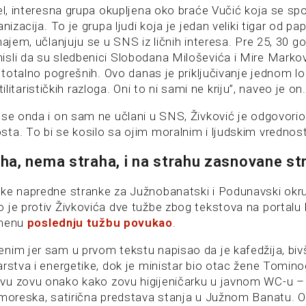
el, interesna grupa okupljena oko braće Vučić koja se spo
nizacija. To je grupa ljudi koja je jedan veliki tigar od pap
najem, učlanjuju se u SNS iz ličnih interesa. Pre 25, 30 go
sli da su sledbenici Slobodana Miloševića i Mire Markov
o totalno pogrešnih. Ovo danas je priključivanje jednom lob
 utilitarističkih razloga. Oni to ni sami ne kriju”, naveo je on.
se onda i on sam ne učlani u SNS, Živković je odgovorio:
ta. To bi se kosilo sa ojim moralnim i ljudskim vrednos
a, nema straha, i na strahu zasnovane st
ke napredne stranke za Južnobanatski i Podunavski okr
 je protiv Živkovića dve tužbe zbog tekstova na portalu 
emenu
poslednju tužbu povukao
.
nim jer sam u prvom tekstu napisao da je kafedžija, biv
rstva i energetike, dok je ministar bio otac žene Tominog
vu zovu onako kako zovu higijeničarku u javnom WC-u –
umoreska, satirična predstava stanja u Južnom Banatu. 