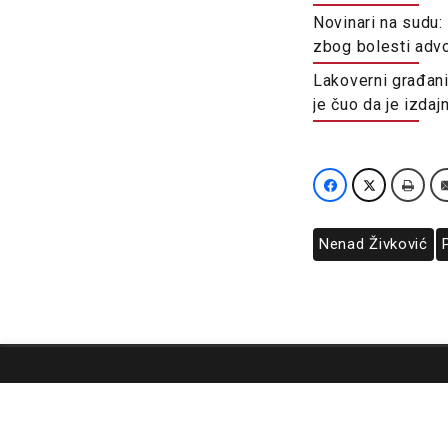
Novinari na sudu:
zbog bolesti adv
Lakoverni građani
je čuo da je izdaj
Nenad Živković
O nama
Impresum
Podrška
Kontakt
Newsletter
Us