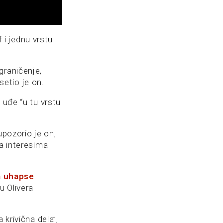
 i jednu vrstu
graničenje,
dsetio je on.
 uđe “u tu vrstu
upozorio je on,
na interesima
a uhapse
vu Olivera
 krivična dela”,