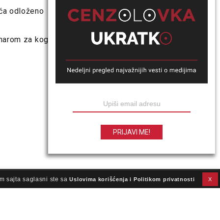
ića odloženo
inarom za koga
m sajta saglasni ste sa
Uslovima korišćenja i Politikom privatnosti
X