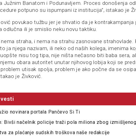
ja Južnim Banatom i Podunavljem. Proces donošenja odl
edure potpuno su ispumpani iz institucija”, istakao je Ži
ović povukao tužbu jer je shvatio da je kontrakampanja 
a odlučna ili je smislio neku novu taktiku.
nema straha, i nema na strahu zasnovane strahovlade. 
to ja njega nazivam, ili neko od naših kolega, imenima k
uopšte nisu tog tipa, nije ništa nečasno biti baba sera, a
 njemu obara autoritet unutar njihovog lobija koji se pred
problem utisak spolja, problem je ako počne da se osipa
stakao je Živković.
vesti
žio novinara portala Pančevo Si Ti
 Bivši načelnik policije traži pola miliona zbog izmišljenog
tva za plaćanje sudskih troškova naše redakcije