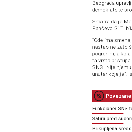
Beograda upravl
demokratske proc
Smatra da je Mal
Pančevo Si Ti bil
“Gde ima smeha, 
nastao ne zato š
pogrdnim, a koja 
ta vrsta pristupa
SNS. Nije njemu 
unutar koje je”, i
Povezane 
Funkcioner SNS tu
Satira pred sudom:
Prikupljena sreds