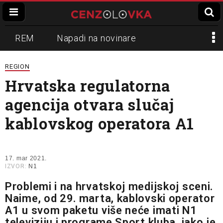
REM
Napadi na novinare
Zvučni top
Crna Gora
N1
REGION
Hrvatska regulatorna
Propaganda
Lokalni mediji
agencija otvara slučaj
Informer
Slavko Ćuruvija
kablovskog operatora A1
17. mar 2021.
IZVOR:
N1
Problemi i na hrvatskoj medijskoj sceni.
Naime, od 29. marta, kablovski operator
A1 u svom paketu više neće imati N1
televiziju i programe Sport kluba, iako je