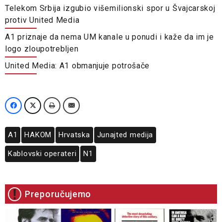
Telekom Srbija izgubio višemilionski spor u Švajcarskoj
protiv United Media
A1 priznaje da nema UM kanale u ponudi i kaže da im je
logo zloupotrebljen
United Media: A1 obmanjuje potrošače
A1
HAKOM
Hrvatska
Junajted medija
Kablovski operateri
N1
Preporučujemo