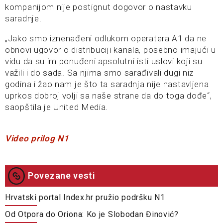
kompanijom nije postignut dogovor o nastavku
saradnje.
„Jako smo iznenađeni odlukom operatera A1 da ne
obnovi ugovor o distribuciji kanala, posebno imajući u
vidu da su im ponuđeni apsolutni isti uslovi koji su
važili i do sada. Sa njima smo sarađivali dugi niz
godina i žao nam je što ta saradnja nije nastavljena
uprkos dobroj volji sa naše strane da do toga dođe“,
saopštila je United Media.
Video prilog N1
Povezane vesti
Hrvatski portal Index.hr pružio podršku N1
Od Otpora do Oriona: Ko je Slobodan Đinović?