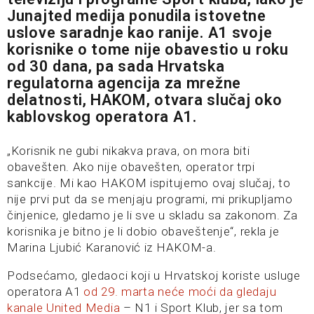
Junajted medija ponudila istovetne
uslove saradnje kao ranije. A1 svoje
korisnike o tome nije obavestio u roku
od 30 dana, pa sada Hrvatska
regulatorna agencija za mrežne
delatnosti, HAKOM, otvara slučaj oko
kablovskog operatora A1.
„Korisnik ne gubi nikakva prava, on mora biti
obavešten. Ako nije obavešten, operator trpi
sankcije. Mi kao HAKOM ispitujemo ovaj slučaj, to
nije prvi put da se menjaju programi, mi prikupljamo
činjenice, gledamo je li sve u skladu sa zakonom. Za
korisnika je bitno je li dobio obaveštenje“, rekla je
Marina Ljubić Karanović iz HAKOM-a.
Podsećamo, gledaoci koji u Hrvatskoj koriste usluge
operatora A1
od 29. marta neće moći da gledaju
kanale United Media
– N1 i Sport Klub, jer sa tom