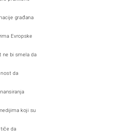
onacije građana
ovima Evropske
t ne bi smela da
bnost da
inansiranja
medijima koji su
stiče da