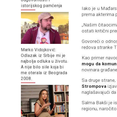
istorijskog pamćenja
Iako je u Mađars
prema akterima p
„Našim čitaocim
ostati kritični p
Govoreći o odnos
redova stranke Ti
Marko Vidojković:
Odlazak iz Srbije mi je
Kao primer navod
najbolja odluka u životu.
mogu da komunic
A nije bilo sile koja bi
novinara građan
me oterala iz Beograda
2008.
Sa druge strane,
Strompova
izjav
naglašavajući da
Salma Bakši je i
regionu, naročit