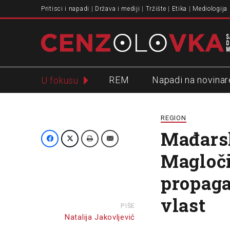
Pritisci i napadi
Država i mediji
Tržište
Etika
Mediologija
REM
Napadi na novinar
U fokusu
Slavko Ćuruvija
REGION
Mađarsk
Magloči
propaga
vlast
PIŠE
Natalija Jakovljević