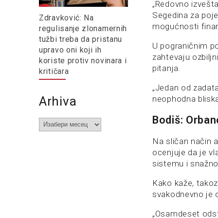
„Redovno izvešta
Segedina za poje
Zdravković: Na
mogućnosti finans
regulisanje zlonamernih
tužbi treba da pristanu
U pograničnim p
upravo oni koji ih
zahtevaju ozbiljn
koriste protiv novinara i
pitanja.
kritičara
„Jedan od zadatak
Arhiva
neophodna bliska
Bodiš: Orban
Arhiva
Na sličan način a
ocenjuje da je v
sistemu i snažno
Kako kaže, takoz
svakodnevno je o
„Osamdeset odsto