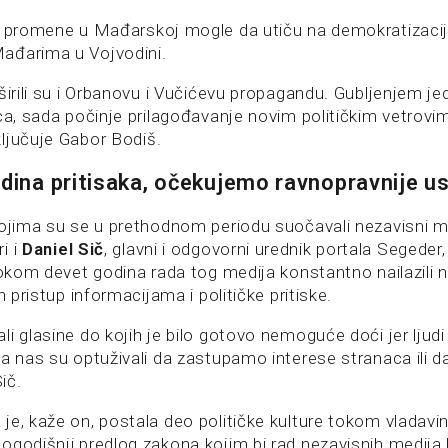
i promene u Mađarskoj mogle da utiču na demokratizaci
ađarima u Vojvodini.
širili su i Orbanovu i Vučićevu propagandu. Gubljenjem j
ca, sada počinje prilagođavanje novim političkim vetrovim
ljučuje Gabor Bodiš.
odina pritisaka, očekujemo ravnopravnije u
kojima su se u prethodnom periodu suočavali nezavisni me
i i
Daniel Sič
, glavni i odgovorni urednik portala Segeder
 tokom devet godina rada tog medija konstantno nailazili 
n pristup informacijama i političke pritiske.
i glasine do kojih je bilo gotovo nemoguće doći jer ljudi 
 a nas su optuživali da zastupamo interese stranaca ili d
Sič.
je, kaže on, postala deo političke kulture tokom vladavin
ogodišnji predlog zakona kojim bi rad nezavisnih medija 