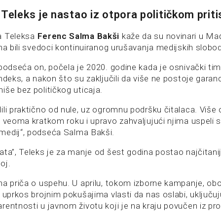
 Teleks je nastao iz otpora političkom prit
a Teleksa
Ferenc Salma Bakši
kaže da su novinari u M
na bili svedoci kontinuiranog urušavanja medijskih slobo
 podseća on, počela je 2020. godine kada je osnivački tim
ndeks, a nakon što su zaključili da više ne postoje garanc
iše bez političkog uticaja.
li praktično od nule, uz ogromnu podršku čitalaca. Više o
u veoma kratkom roku i upravo zahvaljujući njima uspeli
medij“, podseća Salma Bakši.
ta”, Teleks je za manje od šest godina postao najčitanij
oj.
na priča o uspehu. U aprilu, tokom izborne kampanje, obo
 uprkos brojnim pokušajima vlasti da nas oslabi, uključuju
rentnosti u javnom životu koji je na kraju povučen iz pr