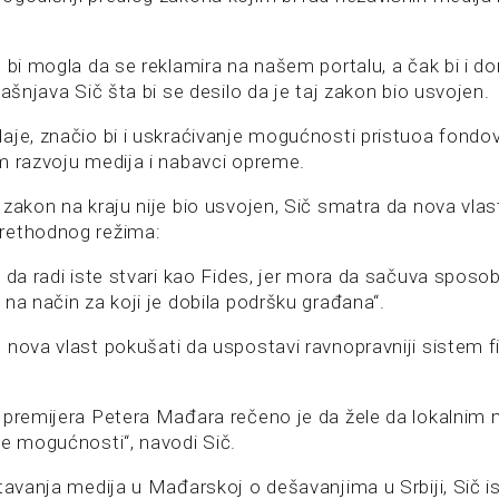
 bi mogla da se reklamira na našem portalu, a čak bi i d
jašnjava Sič šta bi se desilo da je taj zakon bio usvojen.
aje, značio bi i uskraćivanje mogućnosti pristuoa fond
m razvoju medija i nabavci opreme.
 zakon na kraju nije bio usvojen, Sič smatra da nova vlas
rethodnog režima:
a da radi iste stvari kao Fides, jer mora da sačuva sposo
na način za koji je dobila podršku građana“.
 nova vlast pokušati da uspostavi ravnopravniji sistem f
 premijera Petera Mađara rečeno je da žele da lokalnim 
ve mogućnosti“, navodi Sič.
tavanja medija u Mađarskoj o dešavanjima u Srbiji, Sič i