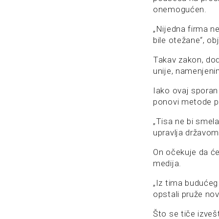
onemogućen.
„Nijedna firma ne
bile otežane“, ob
Takav zakon, dod
unije, namenjeni
Iako ovaj sporan
ponovi metode p
„Tisa ne bi smel
upravlja državom 
On očekuje da će
medija.
„Iz tima budućeg
opstali pruže no
Što se tiče izveš