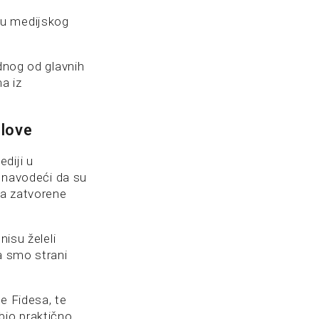
ju medijskog
ednog od glavnih
a iz
slove
diji u
, navodeći da su
na zatvorene
nisu želeli
a smo strani
e Fidesa, te
bio praktično