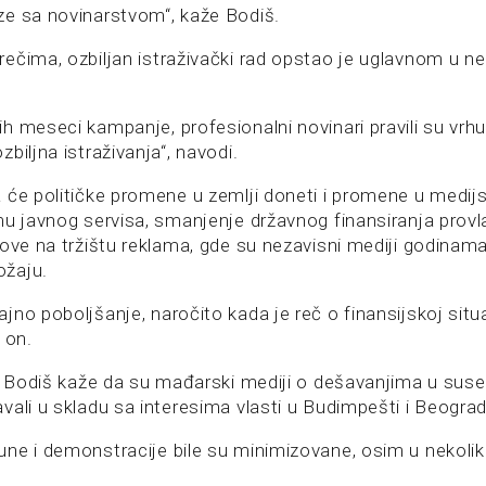
e sa novinarstvom“, kaže Bodiš.
ečima, ozbiljan istraživački rad opstao je uglavnom u n
h meseci kampanje, profesionalni novinari pravili su vrh
biljna istraživanja“, navodi.
 će političke promene u zemlji doneti i promene u medij
u javnog servisa, smanjenje državnog finansiranja provladi
ove na tržištu reklama, gde su nezavisni mediji godinama 
žaju.
no poboljšanje, naročito kada je reč o finansijskoj situa
 on.
i, Bodiš kaže da su mađarski mediji o dešavanjima u suse
vali u skladu sa interesima vlasti u Budimpešti i Beograd
ne i demonstracije bile su minimizovane, osim u nekolik