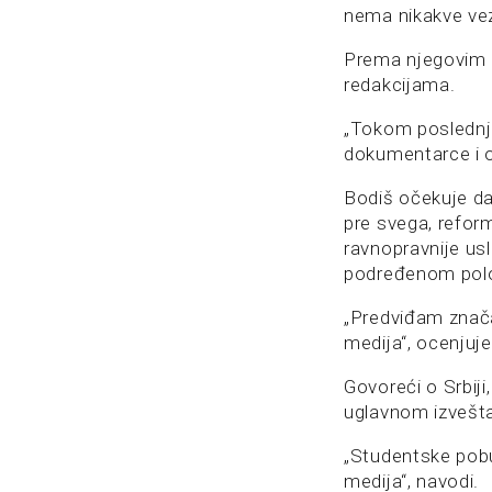
nema nikakve vez
Prema njegovim r
redakcijama.
„Tokom poslednji
dokumentarce i oz
Bodiš očekuje da
pre svega, reform
ravnopravnije usl
podređenom polo
„Predviđam značaj
medija“, ocenjuje
Govoreći o Srbij
uglavnom izvešta
„Studentske pobu
medija“, navodi.