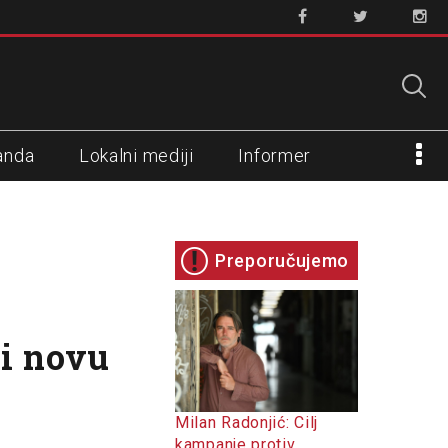
anda
Lokalni mediji
Informer
Preporučujemo
 i novu
Milan Radonjić: Cilj
kampanje protiv