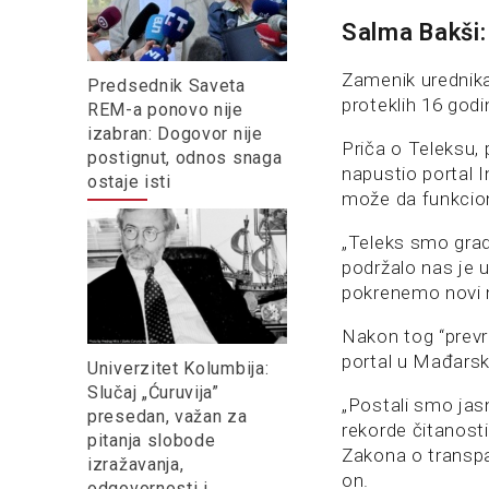
Salma Bakši:
Zamenik urednik
Predsednik Saveta
proteklih 16 godi
REM-a ponovo nije
izabran: Dogovor nije
Priča o Teleksu,
postignut, odnos snaga
napustio portal I
ostaje isti
može da funkcion
„Teleks smo gradi
podržalo nas je 
pokrenemo novi 
Nakon tog “prevra
portal u Mađarsk
Univerzitet Kolumbija:
Slučaj „Ćuruvija”
„Postali smo jas
presedan, važan za
rekorde čitanosti
pitanja slobode
Zakona o transpa
izražavanja,
on.
odgovornosti i