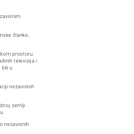
ezavisnim
unske članke,
skom prostoru:
nih televizija i
bili u
ciji nezavisnih
dnoj zemlji
u.
o nezavisnih