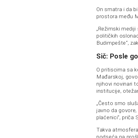
On smatra i da b
prostora među M
„Režimski mediji 
političkih oslona
Budimpešte“, zak
Sič: Posle g
O pritiscima sa 
Mađarskoj, govor
njihovi novinari
institucije, oteža
„Često smo slušal
javno da govore,
plaćenici“, priča 
Takva atmosfera 
podseća na prošl