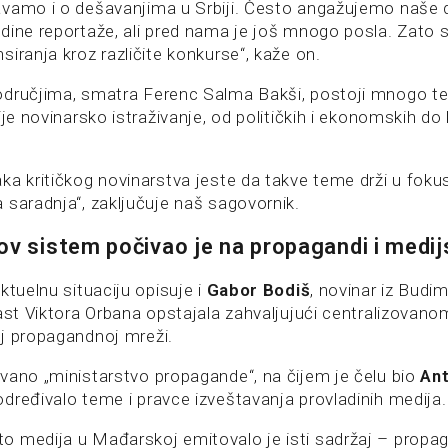
vamo i o dešavanjima u Srbiji. Često angažujemo naše d
dine reportaže, ali pred nama je još mnogo posla. Zato 
iranja kroz različite konkurse“, kaže on.
odručjima, smatra Ferenc Salma Bakši, postoji mnogo t
ije novinarsko istraživanje, od političkih i ekonomskih do 
a kritičkog novinarstva jeste da takve teme drži u fokus
 saradnja“, zaključuje naš sagovornik.
ov sistem počivao je na propagandi i med
ktuelnu situaciju opisuje i
Gabor Bodiš
, novinar iz Budim
last Viktora Orbana opstajala zahvaljujući centralizova
j propagandnoj mreži.
vano „ministarstvo propagande“, na čijem je čelu bio
Ant
dređivalo teme i pravce izveštavanja provladinih medija.
 medija u Mađarskoj emitovalo je isti sadržaj – propa