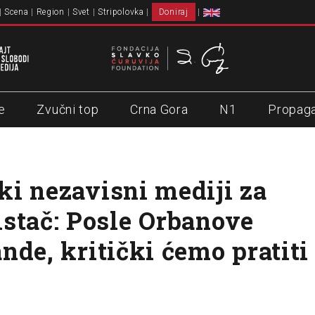
Scena
Region
Svet
Stripolovka
Doniraj
e
Zvučni top
Crna Gora
N1
Propag
i nezavisni mediji za
stač: Posle Orbanove
nde, kritički ćemo pratiti