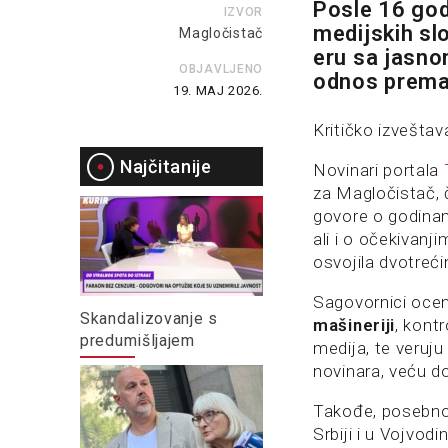
Posle 16 god
IZVOR
medijskih sl
Magločistač
eru sa jasno
OBJAVLJENO
odnos prema 
19. MAJ 2026.
Kritičko izveštav
Najčitanije
Novinari portala
za Magločistač, 
govore o godinama
ali i o očekivanj
osvojila dvotreć
Sagovornici ocen
Skandalizovanje s
mašineriji
, kont
predumišljajem
medija, te veruj
novinara, veću do
Takođe, posebno 
Srbiji i u Vojvodin