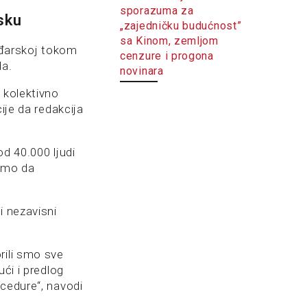
sporazuma za
isku
„zajedničku budućnost”
sa Kinom, zemljom
ađarskoj tokom
cenzure i progona
da.
novinara
 kolektivno
ije da redakcija
d 40.000 ljudi
 smo da
i nezavisni
rili smo sve
ći i predlog
ocedure“, navodi