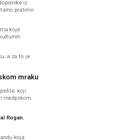
opisnike iz
stalno pratimo
ema koje
kulturnih
u, a za to je
ijskom mraku
pešte, koji
nom medijskom
al Rogan
,
gandu koja