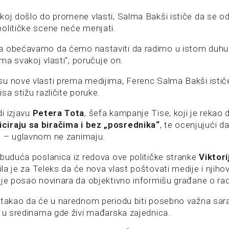
koj došlo do promene vlasti, Salma Bakši ističe da se o
olitičke scene neće menjati.
a obećavamo da ćemo nastaviti da radimo u istom duhu
rema svakoj vlasti“, poručuje on.
u nove vlasti prema medijima, Ferenc Salma Bakši ističe 
sa stižu različite poruke.
i izjavu
Petera Tota
, šefa kampanje Tise, koji je rekao
iraju sa biračima i bez „posrednika“
, te ocenjujući da
e – uglavnom ne zanimaju.
 buduća poslanica iz redova ove političke stranke
Viktori
ila je za Teleks da će nova vlast poštovati medije i njiho
 je posao novinara da objektivno informišu građane o radu
stakao da će u narednom periodu biti posebno važna sar
o u sredinama gde živi mađarska zajednica.