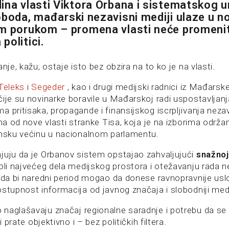
ina vlasti Viktora Orbana i sistematskog 
oboda, mađarski nezavisni mediji ulaze u no
m porukom – promena vlasti neće promenit
politici.
anje, kažu, ostaje isto bez obzira na to ko je na vlasti.
Teleks
i
Segeder
, kao i drugi medijski radnici iz Mađarsk
čije su novinarke boravile u Mađarskoj radi uspostavljanj
 pritisaka, propagande i finansijskog iscrpljivanja nezav
ima od nove vlasti stranke Tisa, koja je na izborima održan
insku većinu u nacionalnom parlamentu.
juju da je Orbanov sistem opstajao zahvaljujući
snažno
roli najvećeg dela medijskog prostora i otežavanju rada n
u da bi naredni period mogao da donese ravnopravnije usl
stupnost informacija od javnog značaja i slobodniji medi
naglašavaju značaj regionalne saradnje i potrebu da se
i prate objektivno i – bez političkih filtera.