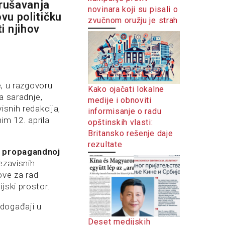
urušavanja
novinara koji su pisali o
vu političku
zvučnom oružju je strah
i njihov
e, u razgovoru
Kako ojačati lokalne
a saradnje,
medije i obnoviti
isnih redakcija,
informisanje o radu
im 12. aprila
opštinskih vlasti:
Britansko rešenje daje
rezultate
j propagandnoj
ezavisnih
ove za rad
jski prostor.
 događaji u
Deset medijskih