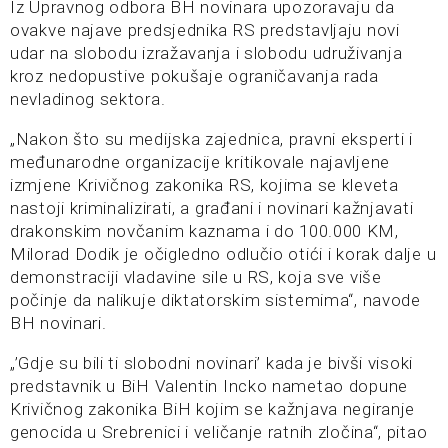
Iz Upravnog odbora BH novinara upozoravaju da
ovakve najave predsjednika RS predstavljaju novi
udar na slobodu izražavanja i slobodu udruživanja
kroz nedopustive pokušaje ograničavanja rada
nevladinog sektora.
„Nakon što su medijska zajednica, pravni eksperti i
međunarodne organizacije kritikovale najavljene
izmjene Krivičnog zakonika RS, kojima se kleveta
nastoji kriminalizirati, a građani i novinari kažnjavati
drakonskim novčanim kaznama i do 100.000 KM,
Milorad Dodik je očigledno odlučio otići i korak dalje u
demonstraciji vladavine sile u RS, koja sve više
počinje da nalikuje diktatorskim sistemima“, navode
BH novinari.
„’Gdje su bili ti slobodni novinari’ kada je bivši visoki
predstavnik u BiH Valentin Incko nametao dopune
Krivičnog zakonika BiH kojim se kažnjava negiranje
genocida u Srebrenici i veličanje ratnih zločina“, pitao