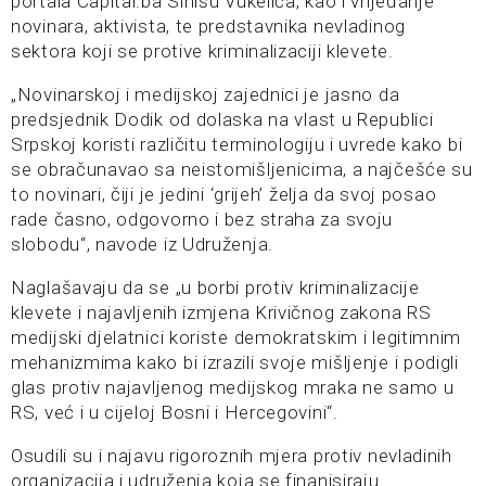
portala Capital.ba Sinišu Vukelića, kao i vrijeđanje
novinara, aktivista, te predstavnika nevladinog
sektora koji se protive kriminalizaciji klevete.
„Novinarskoj i medijskoj zajednici je jasno da
predsjednik Dodik od dolaska na vlast u Republici
Srpskoj koristi različitu terminologiju i uvrede kako bi
se obračunavao sa neistomišljenicima, a najčešće su
to novinari, čiji je jedini ‘grijeh’ želja da svoj posao
rade časno, odgovorno i bez straha za svoju
slobodu“, navode iz Udruženja.
Naglašavaju da se „u borbi protiv kriminalizacije
klevete i najavljenih izmjena Krivičnog zakona RS
medijski djelatnici koriste demokratskim i legitimnim
mehanizmima kako bi izrazili svoje mišljenje i podigli
glas protiv najavljenog medijskog mraka ne samo u
RS, već i u cijeloj Bosni i Hercegovini“.
Osudili su i najavu rigoroznih mjera protiv nevladinih
organizacija i udruženja koja se finanisiraju