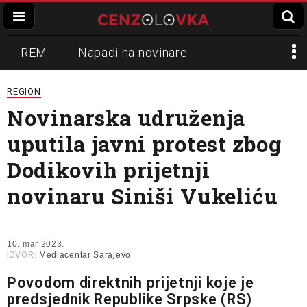
REM
Napadi na novinare
Zvučni top
Crna Gora
N1
REGION
Novinarska udruženja
Propaganda
Lokalni mediji
uputila javni protest zbog
Informer
Slavko Ćuruvija
Dodikovih prijetnji
novinaru Siniši Vukeliću
10. mar 2023.
IZVOR:
Mediacentar Sarajevo
Povodom direktnih prijetnji koje je
predsjednik Republike Srpske (RS)