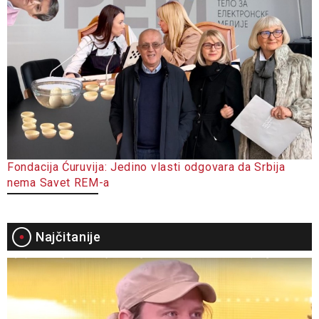
Fondacija Ćuruvija: Jedino vlasti odgovara da Srbija
nema Savet REM-a
Najčitanije