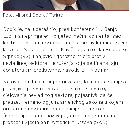
Foto: Milorad Dodik / Twitter
Dodik je, na jučerašnjoj pres-konferenciji u Banjoj
Luci, na neprimjeren i prijeteći način, komentarisao
legitimnu borbu novinara i medija protiv kriminalizacije
klevete i Nacrta izmjena Krivičnog zakonika Republike
Srpske (RS), i najavio rigorozne mjere protiv
nevladinog sektora i udruženja koja se finansiraju
donatorskim sredstvima, navode BH Novinari.
Najavio je i da je u pripremi zakon, koji podrazumijeva
prijavljivanje svake vrste transakcije i svakog
djelovanja nevladinog sektora, pojasnivši da će
preuzeti terminologiju iz američkog zakona u kojem
oni strane nevladine organizacije ili one koje
finansiraju stranci nazivaju „stranim agentima na
prostoru Sjedinjenih Američkih Država (SAD)“.