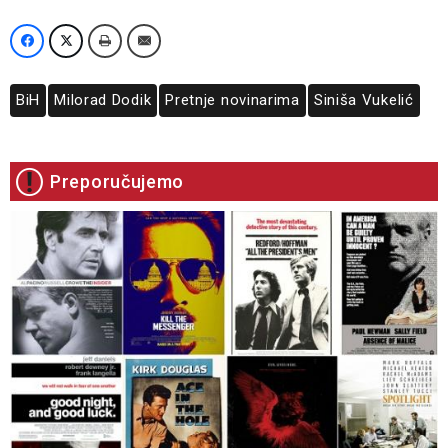
BiH
Milorad Dodik
Pretnje novinarima
Siniša Vukelić
Preporučujemo