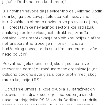
je jučer Dodik na pres-konferenciji.
BH novinari navode da je evidentno da „Milorad Dodik
i oni koji ga podržavaju žele ućutkati nezavisno,
istraživačko, slobodno novinarstvo po svaku cijenu,
ali i predstavnike nevladinog sektora koji istražuju i
analiziraju poteze vladajućih struktura, između
ostalog i kroz razotkrivanje brojnih korupcijskih afera i
netransparentno trošenje milionskih iznosa
budžetskog novca, te da su u tim namjerama i više
nego odlučni“.
Pozvali su cjelokupnu medijsku zajednicu i sve
relevantne domaće i međunarodne organizacije „da
odlučno podignu svoj glas u borbi protiv medijskog
mraka koji prijeti RS“.
I Udruženje Umbrella, koje okuplja 13 istraživačkih
nezavisnih medija, osudilo je u saopštenju direktni
napad predsjednika RS Milorada Dodika na urednika