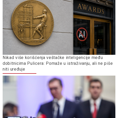
Nikad više korišćenja veštačke inteligencije među
dobitnicima Pulicera: Pomaže u istraživanju, ali ne piše
niti uređuje