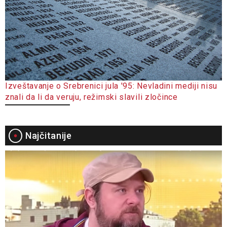
Izveštavanje o Srebrenici jula '95: Nevladini mediji nisu
znali da li da veruju, režimski slavili zločince
Najčitanije