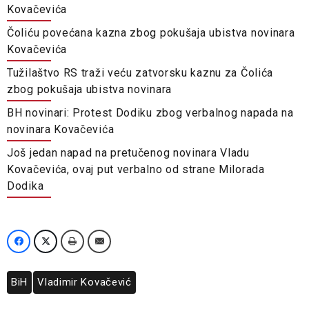
Kovačevića
Čoliću povećana kazna zbog pokušaja ubistva novinara
Kovačevića
Tužilaštvo RS traži veću zatvorsku kaznu za Čolića
zbog pokušaja ubistva novinara
BH novinari: Protest Dodiku zbog verbalnog napada na
novinara Kovačevića
Još jedan napad na pretučenog novinara Vladu
Kovačevića, ovaj put verbalno od strane Milorada
Dodika
BiH
Vladimir Kovačević