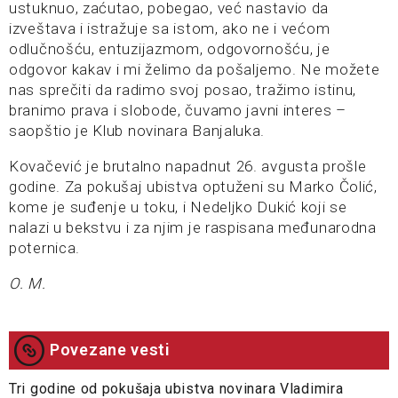
ustuknuo, zaćutao, pobegao, već nastavio da
izveštava i istražuje sa istom, ako ne i većom
odlučnošću, entuzijazmom, odgovornošću, je
odgovor kakav i mi želimo da pošaljemo. Ne možete
nas sprečiti da radimo svoj posao, tražimo istinu,
branimo prava i slobode, čuvamo javni interes –
saopštio je Klub novinara Banjaluka.
Kovačević je brutalno napadnut 26. avgusta prošle
godine. Za pokušaj ubistva optuženi su Marko Čolić,
kome je suđenje u toku, i Nedeljko Dukić koji se
nalazi u bekstvu i za njim je raspisana međunarodna
poternica.
O. M.
Povezane vesti
Tri godine od pokušaja ubistva novinara Vladimira