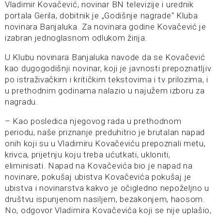
Vladimir Kovačević, novinar BN televizije i urednik
portala Gerila, dobitnik je „Godišnje nagrade“ Kluba
novinara Banjaluka. Za novinara godine Kovačević je
izabran jednoglasnom odlukom žirija.
U Klubu novinara Banjaluka navode da se Kovačević
kao dugogodišnji novinar, koji je javnosti prepoznatljiv
po istraživačkim i kritičkim tekstovima i tv prilozima, i
u prethodnim godinama nalazio u najužem izboru za
nagradu.
– Kao posledica njegovog rada u prethodnom
periodu, naše priznanje preduhitrio je brutalan napad
onih koji su u Vladimiru Kovačeviću prepoznali metu,
krivca, prijetnju koju treba ućutkati, ukloniti,
eliminisati. Napad na Kovačevića bio je napad na
novinare, pokušaj ubistva Kovačevića pokušaj je
ubistva i novinarstva kakvo je očigledno nepoželjno u
društvu ispunjenom nasiljem, bezakonjem, haosom.
No, odgovor Vladimira Kovačevića koji se nije uplašio,