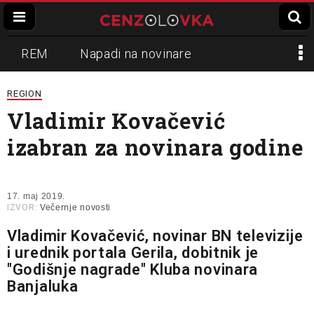
REM
Napadi na novinare
Zvučni top
Crna Gora
N1
REGION
Vladimir Kovačević
Propaganda
Lokalni mediji
izabran za novinara godine
Informer
Slavko Ćuruvija
17. maj 2019.
IZVOR:
Večernje novosti
Vladimir Kovačević, novinar BN televizije
i urednik portala Gerila, dobitnik je
"Godišnje nagrade" Kluba novinara
Banjaluka