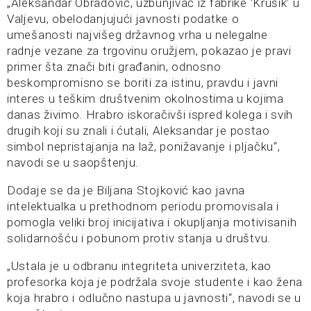
„Aleksandar Obradović, uzbunjivač iz fabrike ‘Krušik’ u
Valjevu, obelodanjujući javnosti podatke o
umešanosti najvišeg državnog vrha u nelegalne
radnje vezane za trgovinu oružjem, pokazao je pravi
primer šta znači biti građanin, odnosno
beskompromisno se boriti za istinu, pravdu i javni
interes u teškim društvenim okolnostima u kojima
danas živimo. Hrabro iskoračivši ispred kolega i svih
drugih koji su znali i ćutali, Aleksandar je postao
simbol nepristajanja na laž, ponižavanje i pljačku“,
navodi se u saopštenju.
Dodaje se da je Biljana Stojković kao javna
intelektualka u prethodnom periodu promovisala i
pomogla veliki broj inicijativa i okupljanja motivisanih
solidarnošću i pobunom protiv stanja u društvu.
„Ustala je u odbranu integriteta univerziteta, kao
profesorka koja je podržala svoje studente i kao žena
koja hrabro i odlučno nastupa u javnosti“, navodi se u