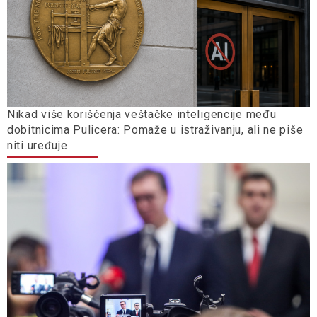
Nikad više korišćenja veštačke inteligencije među
dobitnicima Pulicera: Pomaže u istraživanju, ali ne piše
niti uređuje