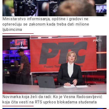
Ministarstvo informisanja, opštine i gradovi ne
opterećuju se zakonom kada treba dati milione
ljubimcima
Novinarka koja želi da radi: Ko je Vesna Radosavljević
koja čita vesti na RTS uprkos blokadama studenata