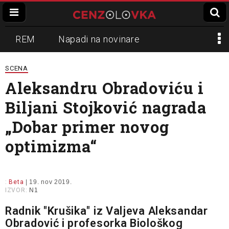
REM
Napadi na novinare
Zvučni top
Crna Gora
N1
SCENA
Aleksandru Obradoviću i
Propaganda
Lokalni mediji
Biljani Stojković nagrada
Informer
Slavko Ćuruvija
„Dobar primer novog
optimizma“
:
Beta
| 19. nov 2019.
IZVOR:
N1
Radnik "Krušika" iz Valjeva Aleksandar
Obradović i profesorka Biološkog