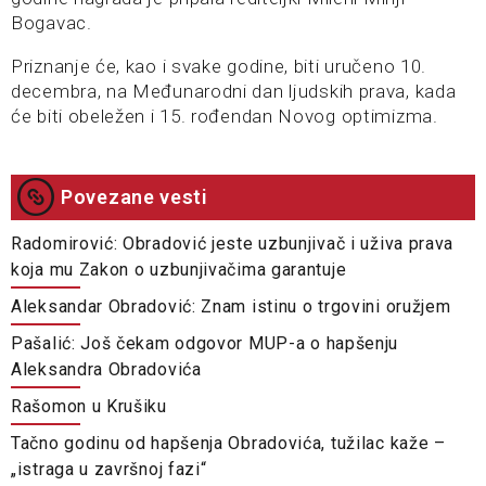
Bogavac.
Priznanje će, kao i svake godine, biti uručeno 10.
decembra, na Međunarodni dan ljudskih prava, kada
će biti obeležen i 15. rođendan Novog optimizma.
Povezane vesti
Radomirović: Obradović jeste uzbunjivač i uživa prava
koja mu Zakon o uzbunjivačima garantuje
Aleksandar Obradović: Znam istinu o trgovini oružjem
Pašalić: Još čekam odgovor MUP-a o hapšenju
Aleksandra Obradovića
Rašomon u Krušiku
Tačno godinu od hapšenja Obradovića, tužilac kaže –
„istraga u završnoj fazi“