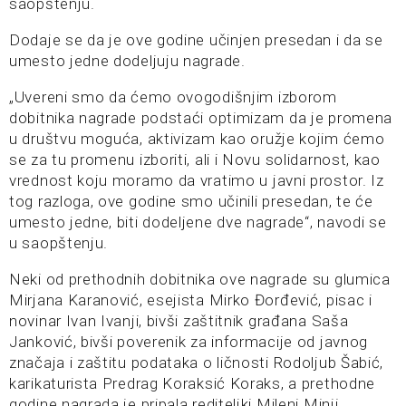
saopštenju.
Dodaje se da je ove godine učinjen presedan i da se
umesto jedne dodeljuju nagrade.
„Uvereni smo da ćemo ovogodišnjim izborom
dobitnika nagrade podstaći optimizam da je promena
u društvu moguća, aktivizam kao oružje kojim ćemo
se za tu promenu izboriti, ali i Novu solidarnost, kao
vrednost koju moramo da vratimo u javni prostor. Iz
tog razloga, ove godine smo učinili presedan, te će
umesto jedne, biti dodeljene dve nagrade“, navodi se
u saopštenju.
Neki od prethodnih dobitnika ove nagrade su glumica
Mirjana Karanović, esejista Mirko Đorđević, pisac i
novinar Ivan Ivanji, bivši zaštitnik građana Saša
Janković, bivši poverenik za informacije od javnog
značaja i zaštitu podataka o ličnosti Rodoljub Šabić,
karikaturista Predrag Koraksić Koraks, a prethodne
godine nagrada je pripala rediteljki Mileni Minji