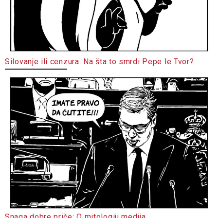
Silovanje ili cenzura: Na šta to smrdi Pepe le Tvor?
Snaga dobre priče: O mitologiji medija