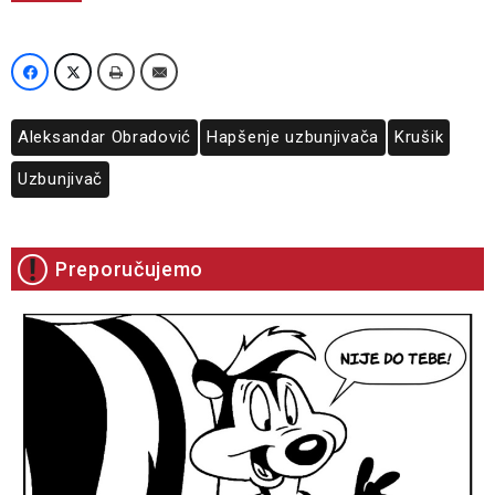
Aleksandar Obradović
Hapšenje uzbunjivača
Krušik
Uzbunjivač
Preporučujemo