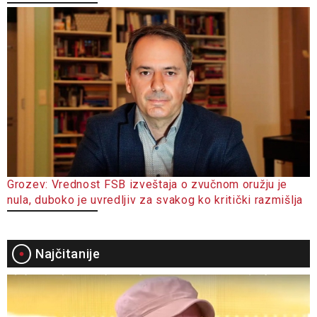
Grozev: Vrednost FSB izveštaja o zvučnom oružju je
nula, duboko je uvredljiv za svakog ko kritički razmišlja
Najčitanije