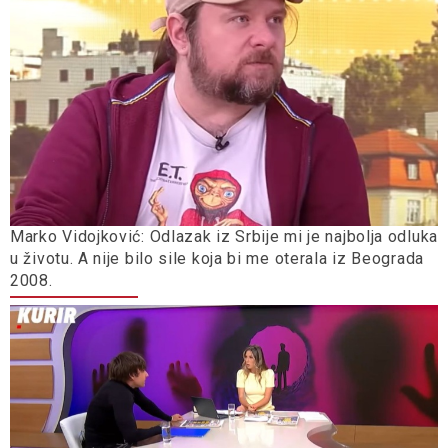
Marko Vidojković: Odlazak iz Srbije mi je najbolja odluka
u životu. A nije bilo sile koja bi me oterala iz Beograda
2008.