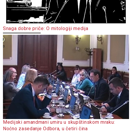
Snaga dobre priče: O mitologiji medija
Medijski amandmani umiru u skupštinskom mraku:
Noćno zasedanje Odbora, u četiri čina