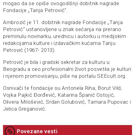
mogao da se opiše ovogodišnji dobitnik nagrade
Fondacije „Tanja Petrović“.
Ambrozić je 11. dobitnik nagrade Fondacije „Tanja
Petrović“ ustanovljene u znak sećanja na prerano
preminulu novinarku, urednicu i autorku u medijskim
redakcijama kulture i izdavačkim kućama Tanju
Petrović (1967- 2013).
Petrović je bila i gradski sekretar za kulturu u
Beogradu a ceo profesionalni život posvetila je kulturi
i njenom promovisanju, piše na portalu SEEcult.org.
Osnivači te fondacije su Antonela Riha, Borut Vild,
Vojka Pajkić Đorđević, Katarina Španić Ostojić,
Olivera Milošević, Srdan Golubović, Tamara Pupovac i
Jelica Greganović.
Povezane vesti