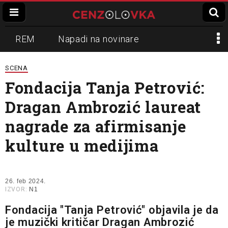
REM
Napadi na novinare
Zvučni top
Crna Gora
N1
SCENA
Fondacija Tanja Petrović:
Propaganda
Lokalni mediji
Dragan Ambrozić laureat
Informer
Slavko Ćuruvija
nagrade za afirmisanje
kulture u medijima
26. feb 2024.
IZVOR:
N1
Fondacija "Tanja Petrović" objavila je da
je muzički kritičar Dragan Ambrozić