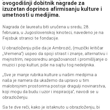
ovogodišnji dobitnik nagrade za
izuzetan doprinos afirmisanju kulture i
umetnosti u medijima.
Nagrada će laureatu biti uručena u sredu, 28.
februara, u Jugoslovenskoj kinoteci, navedeno je na
Fejsbuk stranici te fondacije.
U obrazloženju piše da je Ambrozić, (muzički kritičar
„Vremena“) uspeo da spoji strast i znanje, alternativu i
meјnstrim, neposrednu angažovanost i promišljanje o
muzici i pop kulturi, piše na sajtu tog nedeljnika.
„Sve je manje rubrika kulture u našim medijima a
naša je namera da ukažemo da upravo u tim
malobrojnim prostorima postoje dragulji novinarstva,
koji mogu da budu i uzor i inspiracija“, navodi se u
obrazloženju.
Sa te dve reči, kako je istaknuto u obrazloženju, bi