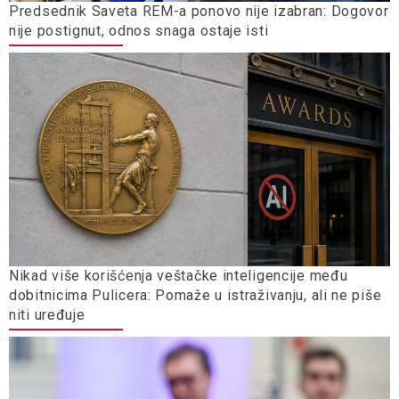
Predsednik Saveta REM-a ponovo nije izabran: Dogovor
nije postignut, odnos snaga ostaje isti
Nikad više korišćenja veštačke inteligencije među
dobitnicima Pulicera: Pomaže u istraživanju, ali ne piše
niti uređuje