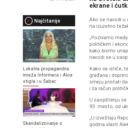
ekrane i ćut
Ako se navodi u s
Najčitanije
na izuzetno težak
„Pozivamo medijs
političkim i eko
kako bismo unapre
navodi se u saop
Kako se ističe, 
Lokalna propagandna
mreža Informera i Aloa
građana i doprino
stigla i u Šabac
smeju pristati da
i za račun politi
U saopštenju se 
93. mesto, od uk
„U izveštaju Rep
Skandalizovanje s
godina vlasti Ale