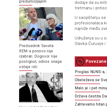
predumišljajem
dodaje da su krit
tretmanu i pritis
U saopštenju se 
profesionalaca k
najniže među svi
Udruženja su u s
Slavka Ćuruvije i
Predsednik Saveta
REM-a ponovo nije
izabran: Dogovor nije
Povezane 
postignut, odnos snaga
ostaje isti
Proglas NUNS-a, 
Obeležava se Svet
Malo je i pet min
Država čestita Da
Zahtevamo hitan 