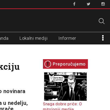
anda
Lokalni mediji
Informer
kciju
Preporučujemo
o novinara
 u nedelju,
Snaga dobre priče: O
amrače
mitologiji medija