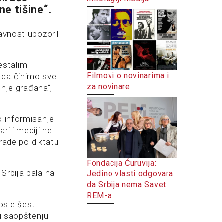
e tišine“.
avnost upozorili
estalim
Filmovi o novinarima i
 da činimo sve
za novinare
enje građana“,
o informisanje
ri i mediji ne
 rade po diktatu
Fondacija Ćuruvija:
Srbija pala na
Jedino vlasti odgovara
da Srbija nema Savet
REM-a
osle šest
u saopštenju i