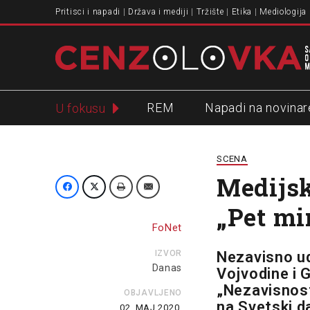
Pritisci i napadi
Država i mediji
Tržište
Etika
Mediologija
REM
Napadi na novinar
U fokusu
Slavko Ćuruvija
SCENA
Medijsk
„Pet mi
FoNet
IZVOR
Nezavisno ud
Danas
Vojvodine i G
„Nezavisnost
OBJAVLJENO
na Svetski d
02. MAJ 2020.