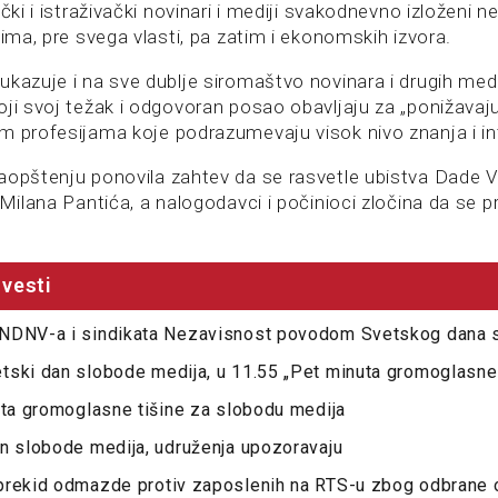
ički i istraživački novinari i mediji svakodnevno izloženi n
cima, pre svega vlasti, pa zatim i ekonomskih izvora.
ukazuje i na sve dublje siromaštvo novinara i drugih medi
oji svoj težak i odgovoran posao obavljaju za „ponižavaju
m profesijama koje podrazumevaju visok nivo znanja i int
aopštenju ponovila zahtev da se rasvetle ubistva Dade V
 Milana Pantića, a nalogodavci i počinioci zločina da se pr
vesti
NDNV-a i sindikata Nezavisnost povodom Svetskog dana 
ski dan slobode medija, u 11.55 „Pet minuta gromoglasne 
uta gromoglasne tišine za slobodu medija
n slobode medija, udruženja upozoravaju
prekid odmazde protiv zaposlenih na RTS-u zbog odbrane 