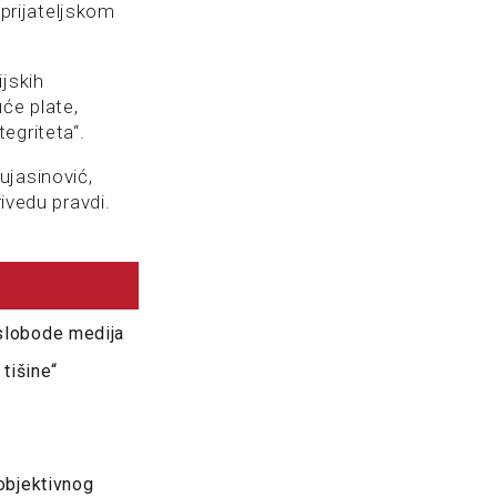
eprijateljskom
jskih
će plate,
egriteta“.
ujasinović,
ivedu pravdi.
slobode medija
tišine“
objektivnog