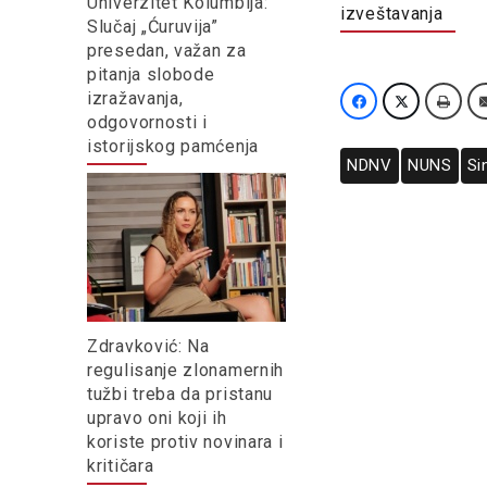
Univerzitet Kolumbija:
izveštavanja
Slučaj „Ćuruvija”
presedan, važan za
pitanja slobode
izražavanja,
odgovornosti i
istorijskog pamćenja
NDNV
NUNS
Si
Zdravković: Na
regulisanje zlonamernih
tužbi treba da pristanu
upravo oni koji ih
koriste protiv novinara i
kritičara