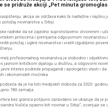
ke se pridruže akciji „Pet minuta gromoglasn
aopštenju, akcija se održava kako bi nadležne i najširu j
 položaj novinarstva u Srbiji.
ke radnike da se zajedno suprotstavimo otvorenim i uč
nomskim pritiscima i pretnjama odgovornom novinarstvu i
dili položaj i ugled novinarstva i vratili izgubljeno pover
štenju.
temelj profesionalnog novinarstva je slobodno i objektivn
s javnom kritičkom dijalogu u društvu, a odgovorni novina
 javni interes podrede propagandi i apologetici vlasti i da
čkih i ekonomskih moćnika.
podseća da je na listi medijskih sloboda za 2020. godinu 
upno 180 zemalja.
ortera bez granica potpuno opravdano se ukazuje da je p
ksandra Vučića opasno biti novinar u Srbiji“, ocenjuje se 