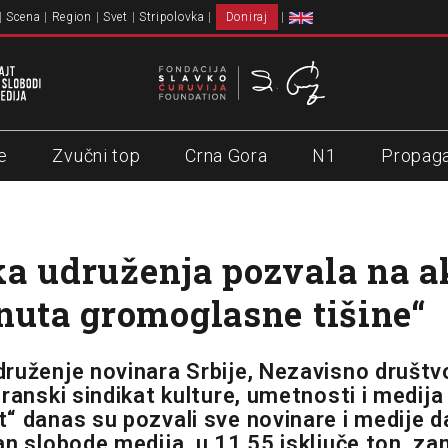
Scena
Region
Svet
Stripolovka
Doniraj
e
Zvučni top
Crna Gora
N1
Propag
a udruženja pozvala na a
nuta gromoglasne tišine“
ruženje novinara Srbije, Nezavisno društv
ranski sindikat kulture, umetnosti i medija
“ danas su pozvali sve novinare i medije da
an slobode medija, u 11.55 isključe ton, z