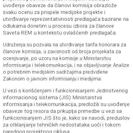
uvođenje obaveze da članovi komisija obrazlože
svaku ocenu za prispele medijske projekte i
utvrđivanje reprezentativnosti predlagača bazirane na
odlukama donetim u procesu izbora za članove
Saveta REM u kontekstu ovlašćenih predlagača.
Udruženja su pozvala na utvrđivanje tarifa honorara za
članove komisija, u zavisnosti od broja projekata za
ocenjivanje, po uzoru na komisije u Ministarstvu
informisanja i telekomunkacija, i na objavljivanje Analize
o potrebnim medijskim sadržajima predviđene
Zakonom o javnom informisanju i medijima.
U vezi s korišćenjem i funkcionisanjem Jedinstvenog
informacionog sistema (JIS) Ministarstva
informisanja i telekomunikacija, predložili su uvođenje
obaveze tog resora da prikuplja primedbe u vezi sa
funkcionisanjem JIS što je, kako se navodi, preduslov
za otklanjanje tehničkih nedostataka uoči i tokom
narednog projektnog ciklusa.