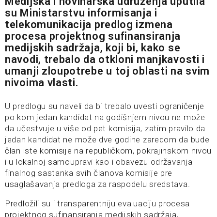
Medijska i novinarska udruženja uputila
su Ministarstvu informisanja i
telekomunikacija predlog izmena
procesa projektnog sufinansiranja
medijskih sadržaja, koji bi, kako se
navodi, trebalo da otkloni manjkavosti i
umanji zloupotrebe u toj oblasti na svim
nivoima vlasti.
U predlogu su naveli da bi trebalo uvesti ograničenje
po kom jedan kandidat na godišnjem nivou ne može
da učestvuje u više od pet komisija, zatim pravilo da
jedan kandidat ne može dve godine zaredom da bude
član iste komisije na republičkom, pokrajinskom nivou
i u lokalnoj samoupravi kao i obavezu održavanja
finalnog sastanka svih članova komisije pre
usaglašavanja predloga za raspodelu sredstava.
Predložili su i transparentniju evaluaciju procesa
projektnog sufinansiranja medijskih sadržaja,