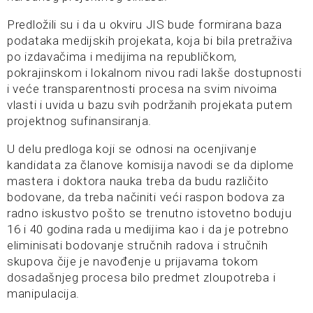
Predložili su i da u okviru JIS bude formirana baza
podataka medijskih projekata, koja bi bila pretraživa
po izdavačima i medijima na republičkom,
pokrajinskom i lokalnom nivou radi lakše dostupnosti
i veće transparentnosti procesa na svim nivoima
vlasti i uvida u bazu svih podržanih projekata putem
projektnog sufinansiranja.
U delu predloga koji se odnosi na ocenjivanje
kandidata za članove komisija navodi se da diplome
mastera i doktora nauka treba da budu različito
bodovane, da treba načiniti veći raspon bodova za
radno iskustvo pošto se trenutno istovetno boduju
16 i 40 godina rada u medijima kao i da je potrebno
eliminisati bodovanje stručnih radova i stručnih
skupova čije je navođenje u prijavama tokom
dosadašnjeg procesa bilo predmet zloupotreba i
manipulacija.