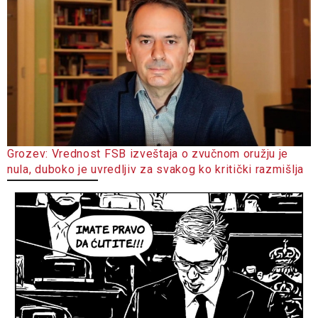
Grozev: Vrednost FSB izveštaja o zvučnom oružju je
nula, duboko je uvredljiv za svakog ko kritički razmišlja