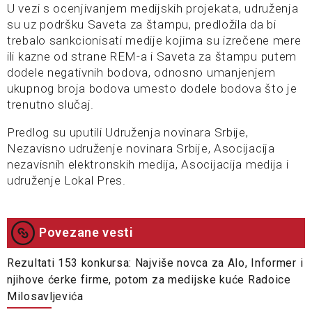
U vezi s ocenjivanjem medijskih projekata, udruženja
su uz podršku Saveta za štampu, predložila da bi
trebalo sankcionisati medije kojima su izrečene mere
ili kazne od strane REM-a i Saveta za štampu putem
dodele negativnih bodova, odnosno umanjenjem
ukupnog broja bodova umesto dodele bodova što je
trenutno slučaj.
Predlog su uputili Udruženja novinara Srbije,
Nezavisno udruženje novinara Srbije, Asocijacija
nezavisnih elektronskih medija, Asocijacija medija i
udruženje Lokal Pres.
Povezane vesti
Rezultati 153 konkursa: Najviše novca za Alo, Informer i
njihove ćerke firme, potom za medijske kuće Radoice
Milosavljevića