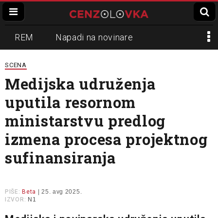
REM
Napadi na novinare
Zvučni top
Crna Gora
N1
SCENA
Medijska udruženja
Propaganda
Lokalni mediji
uputila resornom
Informer
Slavko Ćuruvija
ministarstvu predlog
izmena procesa projektnog
sufinansiranja
PIŠE:
Beta
| 25. avg 2025.
IZVOR:
N1