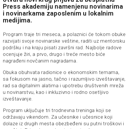
Press akademiju namenjenu novinarima
i novinarkama zaposlenim u lokalnim
medijima.
Program traje tri meseca, a polaznici će tokom obuke
razvijati svoje novinarske veštine, raditi uz mentorsku
podršku i na kraju pisati završni rad. Najbolje radove
ocenjuje žiri, a prvo, drugo i treće mesto biće
nagrađeni novčanim nagradama.
Obuka obuhvata radionice o ekonomskim temama,
sa fokusom na jasno, tačno i razumljivo izveštavanje,
rad sa digitalnim alatima i upotrebu društvenih mreža
u novinarstvu, kao i inkluzivno i rodno osetljivo
izveštavanje.
Program uključuje tri trodnevna treninga koji se
održavaju vikendom. Za učesnike i učesnice koji
dolaze iz drugih mesta obezbeđeni su putni troškovi i