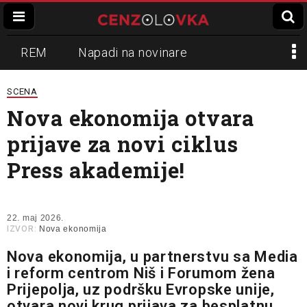
REM
Napadi na novinare
Zvučni top
Crna Gora
N1
SCENA
Nova ekonomija otvara
Propaganda
Lokalni mediji
prijave za novi ciklus
Informer
Slavko Ćuruvija
Press akademije!
22. maj 2026.
IZVOR:
Nova ekonomija
Nova ekonomija, u partnerstvu sa Media
i reform centrom Niš i Forumom žena
Prijepolja, uz podršku Evropske unije,
otvara novi krug prijava za besplatnu