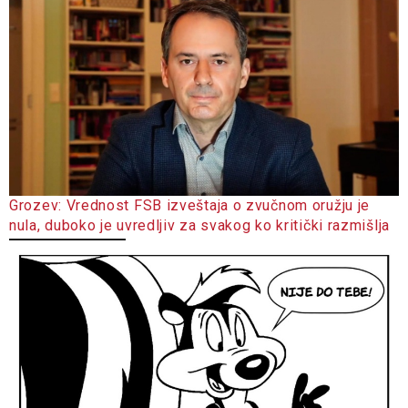
Grozev: Vrednost FSB izveštaja o zvučnom oružju je
nula, duboko je uvredljiv za svakog ko kritički razmišlja