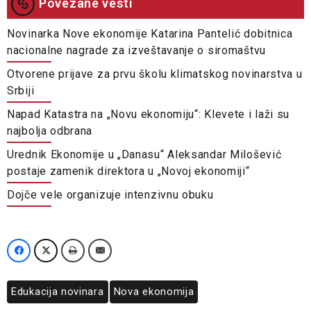
Povezane vesti
Novinarka Nove ekonomije Katarina Pantelić dobitnica
nacionalne nagrade za izveštavanje o siromaštvu
Otvorene prijave za prvu školu klimatskog novinarstva u
Srbiji
Napad Katastra na „Novu ekonomiju“: Klevete i laži su
najbolja odbrana
Urednik Ekonomije u „Danasu“ Aleksandar Milošević
postaje zamenik direktora u „Novoj ekonomiji“
Dojče vele organizuje intenzivnu obuku
Edukacija novinara
Nova ekonomija