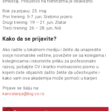
smeštaj. Prisustvo na treninzima je obavezno.
Rok za prijavu: 25. maj
Prvi trening: 5-7. jun, Srebrno jezero
Drugi trening: 19 – 21. jun, Zlatar
Treći trening: 26 – 28. jun, Niš
Kako da se prijavite?
Ako radite u lokalnom mediju i želite da unapredite
svoje novinarske veštine, povežete se sa kolegama i
koleginicama i iskoristite priliku za profesionalni
razvoj, pošaljite CV i kratko motivaciono pismo u
kojem ćete objasniti zašto želite da učestvujete i
kako vam ova akademija može pomoći u karijeri.
Prijave se šalju na:
kancelarija@big.co.rs