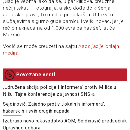
„Sad je veoma lako da se, u par klikova, preuzme
nečiji tekst ili fotograija, a ako dođe do kršenja
autorskih prava, to medije puno košta. U takvim
slučajevima sigurno gube parnicu i veliki novac, jer je
reč o naknadama od 1.000 evra pa naviše“, ističe
Maksić.
Vodič se može preuzeti na sajtu
Asocijacije onlajn
medija
.
Povezane vesti
„Udružena akcija policije i Informera“ protiv Milića u
Nišu: Tajne konferencije za javnost SNS-a
Sejdinović: Zajedno protiv „lokalnih informera“,
hakerskih i svih drugih napada
Izabrano novo rukovodstvo AOM, Sejdinović predsednik
Upravnog odbora