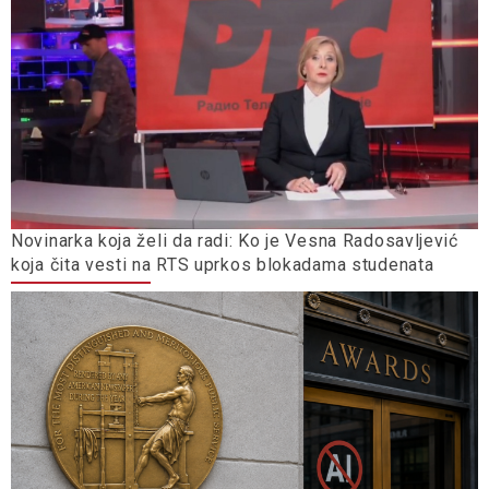
Novinarka koja želi da radi: Ko je Vesna Radosavljević
koja čita vesti na RTS uprkos blokadama studenata