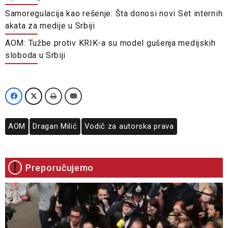
Samoregulacija kao rešenje: Šta donosi novi Set internih
akata za medije u Srbiji
AOM: Tužbe protiv KRIK-a su model gušenja medijskih
sloboda u Srbiji
AOM
Dragan Milić
Vodič za autorska prava
Preporučujemo