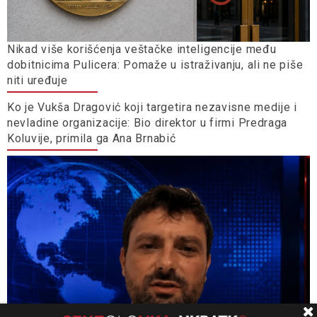
Nikad više korišćenja veštačke inteligencije među
dobitnicima Pulicera: Pomaže u istraživanju, ali ne piše
niti uređuje
Ko je Vukša Dragović koji targetira nezavisne medije i
nevladine organizacije: Bio direktor u firmi Predraga
Koluvije, primila ga Ana Brnabić