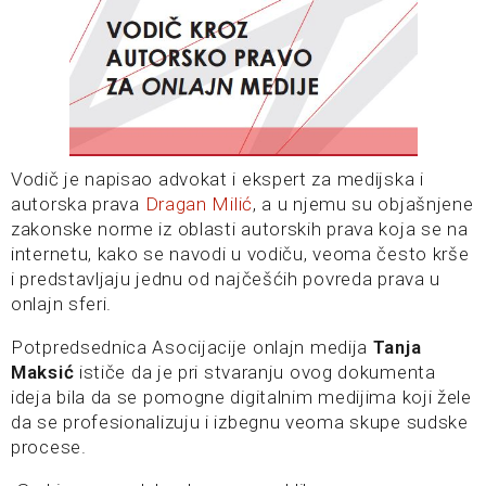
Vodič je napisao advokat i ekspert za medijska i
autorska prava
Dragan Milić
, a u njemu su objašnjene
zakonske norme iz oblasti autorskih prava koja se na
internetu, kako se navodi u vodiču, veoma često krše
i predstavljaju jednu od najčešćih povreda prava u
onlajn sferi.
Potpredsednica Asocijacije onlajn medija
Tanja
Maksić
ističe da je pri stvaranju ovog dokumenta
ideja bila da se pomogne digitalnim medijima koji žele
da se profesionalizuju i izbegnu veoma skupe sudske
procese.