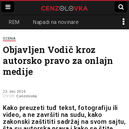
REM
Napadi na novinare
Zvučni top
Crna Gora
N1
SCENA
Objavljen Vodič kroz
Propaganda
Lokalni mediji
autorsko pravo za onlajn
Informer
Slavko Ćuruvija
medije
23. dec 2016.
IZVOR:
Cenzolovka
Kako preuzeti tuđ tekst, fotografiju ili
video, a ne završiti na sudu, kako
zakonski zaštititi sadržaj na svom sajtu,
šta su autorska prava i kako se štite,