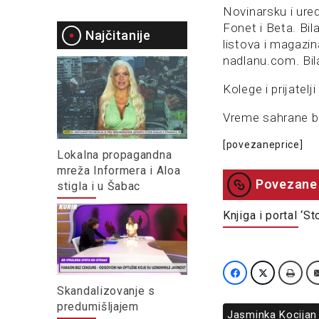
Novinarsku i ured
Fonet i Beta. Bil
Najčitanije
listova i magazin
nadlanu.com. Bil
Kolege i prijatel
Vreme sahrane b
[povezaneprice]
Lokalna propagandna
mreža Informera i Aloa
Povezane 
stigla i u Šabac
Knjiga i portal ‘
Skandalizovanje s
predumišljajem
Jasminka Kocijan