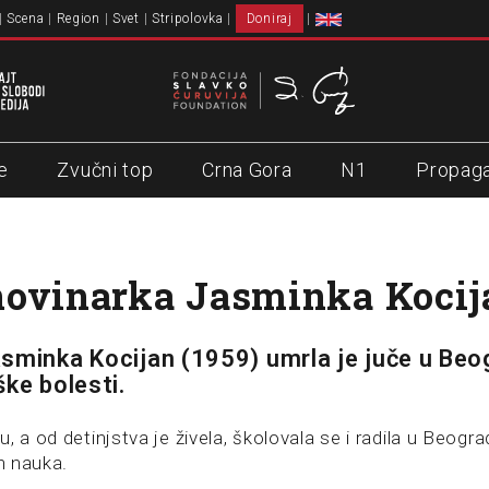
Scena
Region
Svet
Stripolovka
Doniraj
e
Zvučni top
Crna Gora
N1
Propag
novinarka Jasminka Kocij
sminka Kocijan (1959) umrla je juče u Beo
ške bolesti.
, a od detinjstva je živela, školovala se i radila u Beograd
ih nauka.