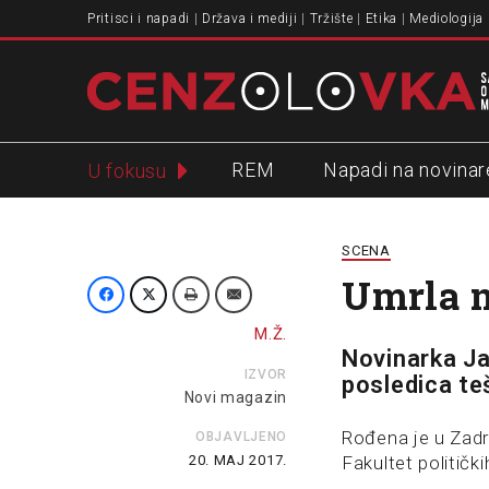
Pritisci i napadi
Država i mediji
Tržište
Etika
Mediologija
REM
Napadi na novinar
U fokusu
Slavko Ćuruvija
SCENA
Umrla 
M.Ž.
Novinarka Ja
IZVOR
posledica te
Novi magazin
Rođena je u Zadru
OBJAVLJENO
20. MAJ 2017.
Fakultet političk