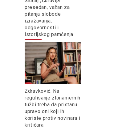
Slučaj „Ćuruvija”
presedan, važan za
pitanja slobode
izražavanja,
odgovornosti i
istorijskog pamćenja
Zdravković: Na
regulisanje zlonamernih
tužbi treba da pristanu
upravo oni koji ih
koriste protiv novinara i
kritičara