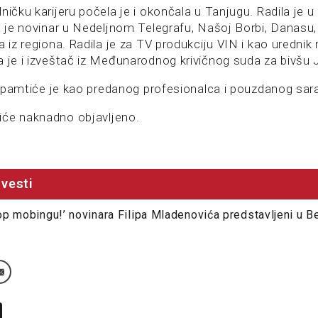
ničku karijeru počela je i okončala u Tanjugu. Radila je 
a je novinar u Nedeljnom Telegrafu, Našoj Borbi, Danasu,
a iz regiona. Radila je za TV produkciju VIN i kao urednik 
a je i izveštač iz Međunarodnog krivičnog suda za bivšu J
ji pamtiće je kao predanog profesionalca i pouzdanog sar
iće naknadno objavljeno.
vesti
Stop mobingu!’ novinara Filipa Mladenovića predstavljeni u 