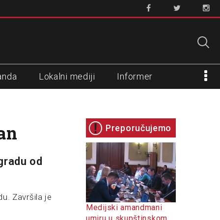
anda
Lokalni mediji
Informer
an
Preporučujemo
gradu od
u. Završila je
Medijski amandmani
umiru u skupštinskom