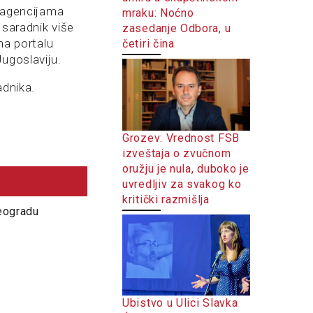
u agencijama
mraku: Noćno
 saradnik više
zasedanje Odbora, u
na portalu
četiri čina
ugoslaviju.
adnika.
Grozev: Vrednost FSB
izveštaja o zvučnom
oružju je nula, duboko je
uvredljiv za svakog ko
kritički razmišlja
Beogradu
Ubistvo u Ulici Slavka