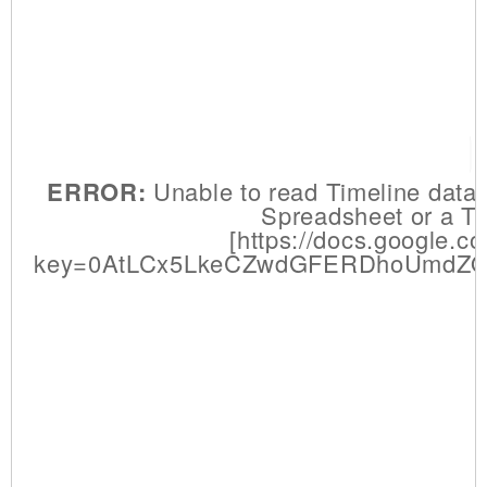
ERROR:
Unable to read Timeline data.
Spreadsheet or a Ti
[https://docs.google.
key=0AtLCx5LkeCZwdGFERDhoUmdZOX