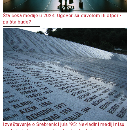
Šta čeka medije u 2024: Ugovor sa đavolom ili otpor -
pa šta bude?
Izveštavanje o Srebrenici jula '95: Nevladini mediji nisu