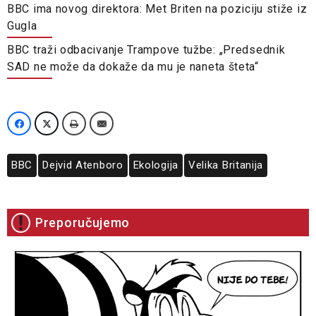
BBC ima novog direktora: Met Briten na poziciju stiže iz
Gugla
BBC traži odbacivanje Trampove tužbe: „Predsednik
SAD ne može da dokaže da mu je naneta šteta“
BBC
Dejvid Atenboro
Ekologija
Velika Britanija
Preporučujemo