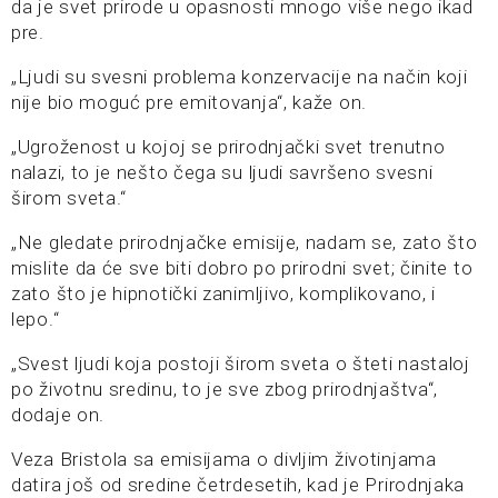
da je svet prirode u opasnosti mnogo više nego ikad
pre.
„Ljudi su svesni problema konzervacije na način koji
nije bio moguć pre emitovanja“, kaže on.
„Ugroženost u kojoj se prirodnjački svet trenutno
nalazi, to je nešto čega su ljudi savršeno svesni
širom sveta.“
„Ne gledate prirodnjačke emisije, nadam se, zato što
mislite da će sve biti dobro po prirodni svet; činite to
zato što je hipnotički zanimljivo, komplikovano, i
lepo.“
„Svest ljudi koja postoji širom sveta o šteti nastaloj
po životnu sredinu, to je sve zbog prirodnjaštva“,
dodaje on.
Veza Bristola sa emisijama o divljim životinjama
datira još od sredine četrdesetih, kad je Prirodnjaka