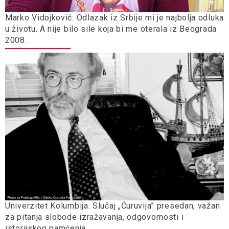
Marko Vidojković: Odlazak iz Srbije mi je najbolja odluka
u životu. A nije bilo sile koja bi me oterala iz Beograda
2008.
Univerzitet Kolumbija: Slučaj „Ćuruvija” presedan, važan
za pitanja slobode izražavanja, odgovornosti i
istorijskog pamćenja