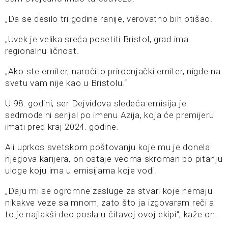
„Da se desilo tri godine ranije, verovatno bih otišao.
„Uvek je velika sreća posetiti Bristol, grad ima
regionalnu ličnost.
„Ako ste emiter, naročito prirodnjački emiter, nigde na
svetu vam nije kao u Bristolu.“
U 98. godini, ser Dejvidova sledeća emisija je
sedmodelni serijal po imenu Azija, koja će premijeru
imati pred kraj 2024. godine.
Ali uprkos svetskom poštovanju koje mu je donela
njegova karijera, on ostaje veoma skroman po pitanju
uloge koju ima u emisijama koje vodi.
„Daju mi se ogromne zasluge za stvari koje nemaju
nikakve veze sa mnom, zato što ja izgovaram reči a
to je najlakši deo posla u čitavoj ovoj ekipi“, kaže on.