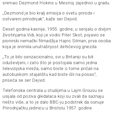
snimao Dezmond Hokins u Mesnoj zajednici u gradu.
„Dezmond je bio kralj emisija o svetu prirode i
ostvareni prirodnjak“, kaže ser Dejvid.
Deset godina kasnije, 1955. godine, u serijalu o divljim
životinjama Vidi, koji je vodio Piter Skot, pojavio se
pionirski nemački filmadžija Hajnc Silman, prva osoba
koja je snimila unutrašnjost detlićevog gnezda.
„To je bilo senzacionalno, svi u Britaniji su bili
oduševljeni, i zato što je postojala samo jedna
televizijska mreža, samo biste o tome pričali na
autobuskom stajalištu kad biste išli na posao“,
priseća se ser Dejvid.
Telefonska centrala u studijima u Lajm Grouvu se
usijala od poziva gledalaca koji su zvali da saznaju
nešto više, a to je dalo BBC-ju podstrek da osnuje
Prirodnjačku jedinicu u Bristolu 1957. godine.