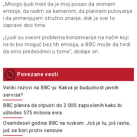
„Mnogo ljudi misli da je moj posao da snimam
emisije, da radim sa kamerom, da planiram putovanja
i da primenjujem stručno znanje, dok je sve to
zapravo deo tima.
„Ljudi su svesni problema konzervacije na način koji
ne bi bio moguć bez tih emisija, a BBC može da tvrdi
da smo predvodnici u tome“, dodaje on.
Povezane vesti
Veliki rezovi na BBC-ju: Kakva je budućnost javnih
servisa?
BBC planira da otpusti do 2.000 zaposlenih kako bi
uštedeo 575 miliona evra
Osamdeset godina BBC na ruskom: Još je tu, još raste,
još se bori protiv cenzure