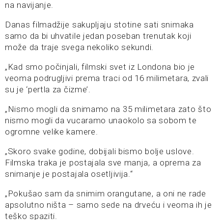
na navijanje.
Danas filmadžije sakupljaju stotine sati snimaka
samo da bi uhvatile jedan poseban trenutak koji
može da traje svega nekoliko sekundi.
„Kad smo počinjali, filmski svet iz Londona bio je
veoma podrugljivi prema traci od 16 milimetara, zvali
su je ‘pertla za čizme’.
„Nismo mogli da snimamo na 35 milimetara zato što
nismo mogli da vucaramo unaokolo sa sobom te
ogromne velike kamere.
„Skoro svake godine, dobijali bismo bolje uslove.
Filmska traka je postajala sve manja, a oprema za
snimanje je postajala osetljivija.“
„Pokušao sam da snimim orangutane, a oni ne rade
apsolutno ništa – samo sede na drveću i veoma ih je
teško spaziti.