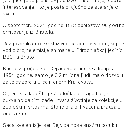
„Za ljude je to predstavljalo izvor fascinacije, lepote i
interesovanja, i to je postalo ključno za staranje o
svetu.“
U septembru 2024. godine, BBC obeležava 90 godina
emitovanja iz Bristola.
Razgovarali smo ekskluzivno sa ser Dejvidom, koji je
vodio brojne emisije snimane u Prirodnjačkoj jedinici
BBC-ja Bristol.
Kad je započela ser Dejvidova emiterska karijera
1954. godine, samo je 3,2 miliona ljudi imalo dozvolu
za televizore u Ujedinjenom Kraljevstvu.
Cilj emisija kao što je Zoološka potraga bio je
bukvalno da tim izađe i hvata životinje za kolekcije u
zoološkim vrtovima, što je bila prihvaćena praksa u
ono vreme.
Sada sve emisije ser Dejvida nose snažnu poruku –