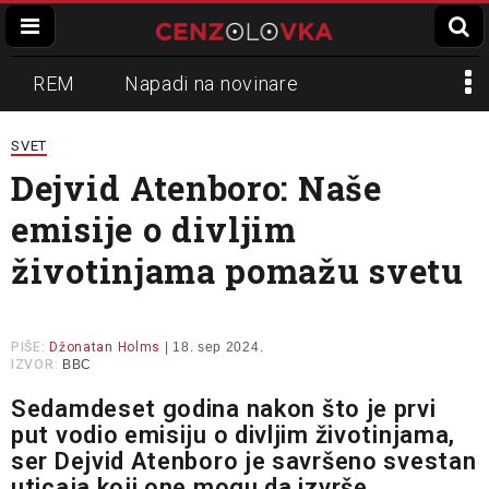
REM
Napadi na novinare
Zvučni top
Crna Gora
N1
SVET
Dejvid Atenboro: Naše
Propaganda
Lokalni mediji
emisije o divljim
Informer
Slavko Ćuruvija
životinjama pomažu svetu
PIŠE:
Džonatan Holms
| 18. sep 2024.
IZVOR:
BBC
Sedamdeset godina nakon što je prvi
put vodio emisiju o divljim životinjama,
ser Dejvid Atenboro je savršeno svestan
uticaja koji one mogu da izvrše.