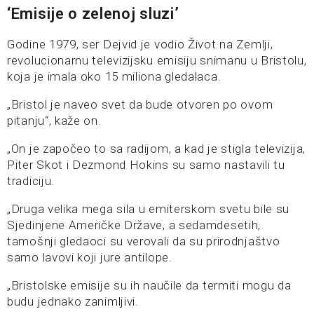
‘Emisije o zelenoj sluzi’
Godine 1979, ser Dejvid je vodio Život na Zemlji,
revolucionarnu televizijsku emisiju snimanu u Bristolu,
koja je imala oko 15 miliona gledalaca.
„Bristol je naveo svet da bude otvoren po ovom
pitanju“, kaže on.
„On je započeo to sa radijom, a kad je stigla televizija,
Piter Skot i Dezmond Hokins su samo nastavili tu
tradiciju.
„Druga velika mega sila u emiterskom svetu bile su
Sjedinjene Američke Države, a sedamdesetih,
tamošnji gledaoci su verovali da su prirodnjaštvo
samo lavovi koji jure antilope.
„Bristolske emisije su ih naučile da termiti mogu da
budu jednako zanimljivi.