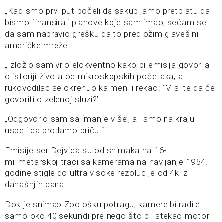
„Kad smo prvi put počeli da sakupljamo pretplatu da
bismo finansirali planove koje sam imao, sećam se
da sam napravio grešku da to predložim glavešini
američke mreže.
„Izložio sam vrlo elokventno kako bi emisija govorila
o istoriji života od mikroskopskih početaka, a
rukovodilac se okrenuo ka meni i rekao: ‘Mislite da će
govoriti o zelenoj sluzi?’
„Odgovorio sam sa ‘manje-više’, ali smo na kraju
uspeli da prodamo priču.“
Emisije ser Dejvida su od snimaka na 16-
milimetarskoj traci sa kamerama na navijanje 1954.
godine stigle do ultra visoke rezolucije od 4k iz
današnjih dana.
Dok je snimao Zoološku potragu, kamere bi radile
samo oko 40 sekundi pre nego što bi istekao motor