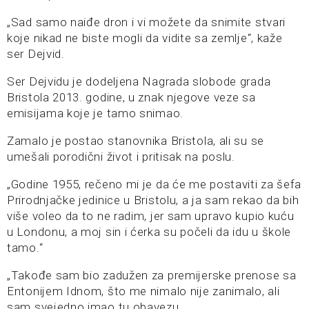
„Sad samo naiđe dron i vi možete da snimite stvari
koje nikad ne biste mogli da vidite sa zemlje“, kaže
ser Dejvid.
Ser Dejvidu je dodeljena Nagrada slobode grada
Bristola 2013. godine, u znak njegove veze sa
emisijama koje je tamo snimao.
Zamalo je postao stanovnika Bristola, ali su se
umešali porodični život i pritisak na poslu.
„Godine 1955, rečeno mi je da će me postaviti za šefa
Prirodnjačke jedinice u Bristolu, a ja sam rekao da bih
više voleo da to ne radim, jer sam upravo kupio kuću
u Londonu, a moj sin i ćerka su počeli da idu u škole
tamo.“
„Takođe sam bio zadužen za premijerske prenose sa
Entonijem Idnom, što me nimalo nije zanimalo, ali
sam svejedno imao tu obavezu.