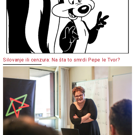
Silovanje ili cenzura: Na šta to smrdi Pepe le Tvor?