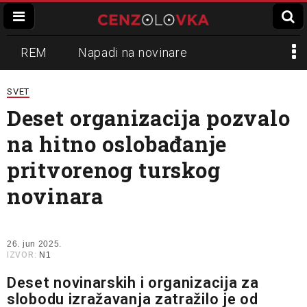
REM
Napadi na novinare
Zvučni top
Crna Gora
N1
SVET
Deset organizacija pozvalo
Propaganda
Lokalni mediji
na hitno oslobađanje
Informer
Slavko Ćuruvija
pritvorenog turskog
novinara
26. jun 2025.
IZVOR:
N1
Deset novinarskih i organizacija za
slobodu izražavanja zatražilo je od