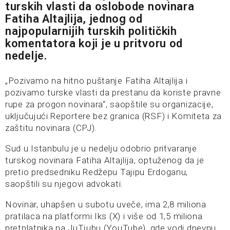
turskih vlasti da oslobode novinara
Fatiha Altajlija, jednog od
najpopularnijih turskih političkih
komentatora koji je u pritvoru od
nedelje.
„Pozivamo na hitno puštanje Fatiha Altajlija i
pozivamo turske vlasti da prestanu da koriste pravne
rupe za progon novinara“, saopštile su organizacije,
uključujući Reportere bez granica (RSF) i Komiteta za
zaštitu novinara (CPJ).
Sud u Istanbulu je u nedelju odobrio pritvaranje
turskog novinara Fatiha Altajlija, optuženog da je
pretio predsedniku Redžepu Tajipu Erdoganu,
saopštili su njegovi advokati.
Novinar, uhapšen u subotu uveče, ima 2,8 miliona
pratilaca na platformi Iks (X) i više od 1,5 miliona
pretplatnika na JuTjubu (YouTube), gde vodi dnevnu