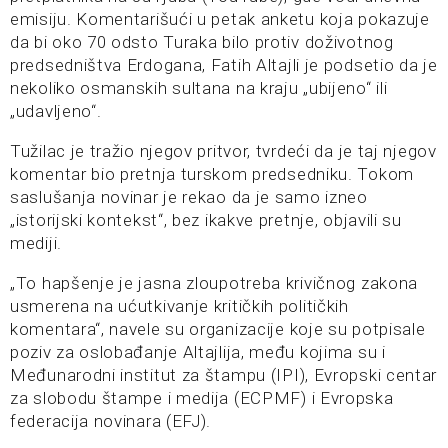
emisiju. Komentarišući u petak anketu koja pokazuje
da bi oko 70 odsto Turaka bilo protiv doživotnog
predsedništva Erdogana, Fatih Altajli je podsetio da je
nekoliko osmanskih sultana na kraju „ubijeno“ ili
„udavljeno“.
Tužilac je tražio njegov pritvor, tvrdeći da je taj njegov
komentar bio pretnja turskom predsedniku. Tokom
saslušanja novinar je rekao da je samo izneo
„istorijski kontekst“, bez ikakve pretnje, objavili su
mediji.
„To hapšenje je jasna zloupotreba krivičnog zakona
usmerena na ućutkivanje kritičkih političkih
komentara“, navele su organizacije koje su potpisale
poziv za oslobađanje Altajlija, među kojima su i
Međunarodni institut za štampu (IPI), Evropski centar
za slobodu štampe i medija (ECPMF) i Evropska
federacija novinara (EFJ).