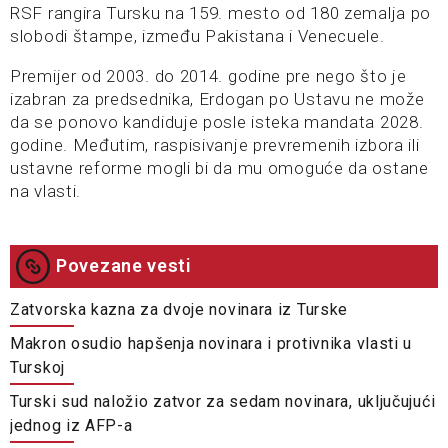
RSF rangira Tursku na 159. mesto od 180 zemalja po
slobodi štampe, između Pakistana i Venecuele.
Premijer od 2003. do 2014. godine pre nego što je
izabran za predsednika, Erdogan po Ustavu ne može
da se ponovo kandiduje posle isteka mandata 2028.
godine. Međutim, raspisivanje prevremenih izbora ili
ustavne reforme mogli bi da mu omoguće da ostane
na vlasti.
Povezane vesti
Zatvorska kazna za dvoje novinara iz Turske
Makron osudio hapšenja novinara i protivnika vlasti u
Turskoj
Turski sud naložio zatvor za sedam novinara, uključujući
jednog iz AFP-a