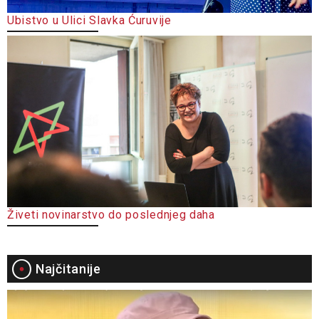
Ubistvo u Ulici Slavka Ćuruvije
Živeti novinarstvo do poslednjeg daha
Najčitanije