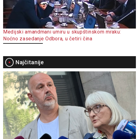
Medijski amandmani umiru u skupštinskom mraku:
Noćno zasedanje Odbora, u četiri čina
Najčitanije