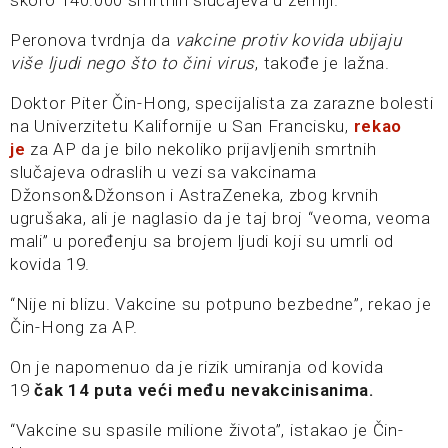
Peronova tvrdnja da
vakcine protiv kovida ubijaju
više ljudi nego što to čini virus
, takođe je lažna.
Doktor Piter Čin-Hong, specijalista za zarazne bolesti
na Univerzitetu Kalifornije u San Francisku,
rekao
je
za AP da je bilo nekoliko prijavljenih smrtnih
slučajeva odraslih u vezi sa vakcinama
Džonson&Džonson i AstraZeneka, zbog krvnih
ugrušaka, ali je naglasio da je taj broj “veoma, veoma
mali” u poređenju sa brojem ljudi koji su umrli od
kovida 19.
“Nije ni blizu. Vakcine su potpuno bezbedne”, rekao je
Čin-Hong za AP.
On je napomenuo da je rizik umiranja od kovida
19
čak 14 puta veći među nevakcinisanima.
“Vakcine su spasile milione života”, istakao je Čin-