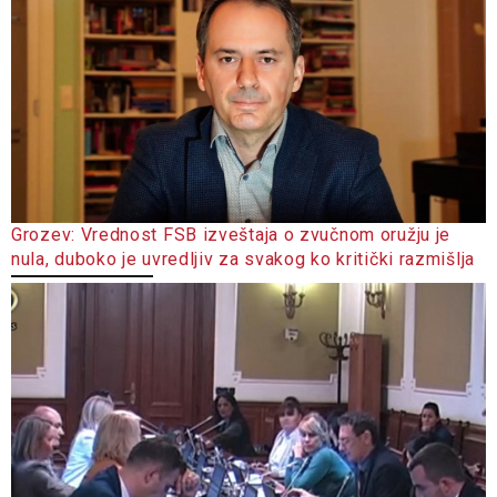
Grozev: Vrednost FSB izveštaja o zvučnom oružju je
nula, duboko je uvredljiv za svakog ko kritički razmišlja