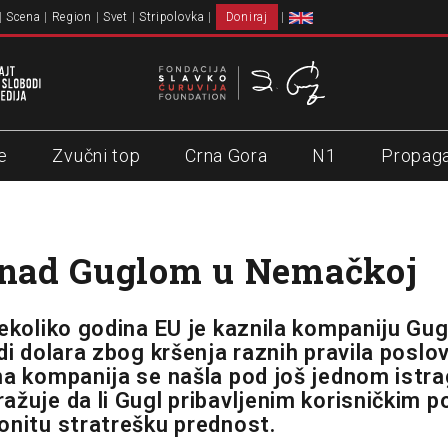
Scena
Region
Svet
Stripolovka
Doniraj
e
Zvučni top
Crna Gora
N1
Propag
 nad Guglom u Nemačkoj
nekoliko godina EU je kaznila kompaniju Gug
di dolara zbog kršenja raznih pravila poslo
na kompanija se našla pod još jednom istr
ažuje da li Gugl pribavljenim korisničkim 
onitu stratrešku prednost.