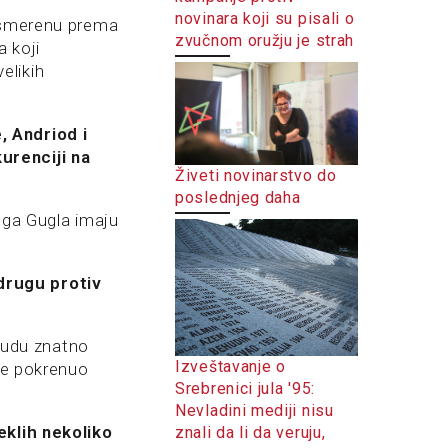
novinara koji su pisali o
 usmerenu prema
zvučnom oružju je strah
 koji
elikih
, Andriod i
urenciji na
Živeti novinarstvo do
poslednjeg daha
uga Gugla imaju
drugu protiv
budu znatno
Izveštavanje o
ođe pokrenuo
Srebrenici jula '95:
Nevladini mediji nisu
eklih nekoliko
znali da li da veruju,