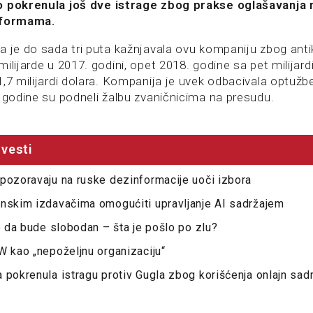
o pokrenula još dve istrage zbog prakse oglašavanja 
tformama.
a je do sada tri puta kažnjavala ovu kompaniju zbog an
ilijarde u 2017. godini, opet 2018. godine sa pet milijard
1,7 milijardi dolara. Kompanija je uvek odbacivala optuž
. godine su podneli žalbu zvaničnicima na presudu.
vesti
pozoravaju na ruske dezinformacije uoči izbora
anskim izdavačima omogućiti upravljanje AI sadržajem
lo da bude slobodan – šta je pošlo po zlu?
W kao „nepoželjnu organizaciju“
 pokrenula istragu protiv Gugla zbog korišćenja onlajn sadr