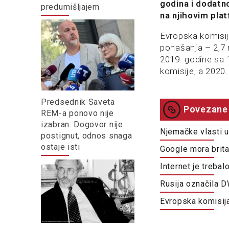
godina i dodatn
predumišljajem
na njihovim pla
Evropska komisij
ponašanja – 2,7 m
2019. godine sa 
komisije, a 2020
Predsednik Saveta
Povezane 
REM-a ponovo nije
izabran: Dogovor nije
Njemačke vlasti u
postignut, odnos snaga
ostaje isti
Google mora brit
Internet je treba
Rusija označila D
Evropska komisija