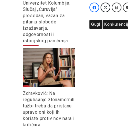
Univerzitet Kolumbija:
Slučaj „Ćuruvija”
presedan, važan za
pitanja slobode
Gugl
Konkurenci
izražavanja,
odgovornosti i
istorijskog pamćenja
Zdravković: Na
regulisanje zlonamernih
tužbi treba da pristanu
upravo oni koji ih
koriste protiv novinara i
kritičara