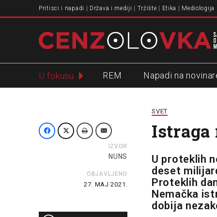
Pritisci i napadi
Država i mediji
Tržište
Etika
Mediologija
REM
Napadi na novinar
U fokusu
Slavko Ćuruvija
SVET
Istraga
IZVOR
NUNS
U proteklih 
deset milijar
OBJAVLJENO
Proteklih da
27. MAJ 2021.
Nemačka istr
dobija nezak