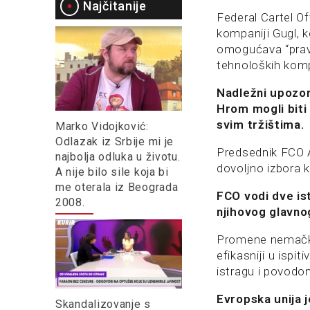
Najčitanije
Federal Cartel O
kompaniji Gugl,
omogućava “pravo
tehnoloških komp
Nadležni upozor
Hrom mogli biti
svim tržištima.
Marko Vidojković:
Odlazak iz Srbije mi je
Predsednik FCO A
najbolja odluka u životu.
dovoljno izbora k
A nije bilo sile koja bi
me oterala iz Beograda
FCO vodi dve is
2008.
njihovog glavnog
Promene nemačko
efikasniji u ispi
istragu i povod
Evropska unija j
Skandalizovanje s