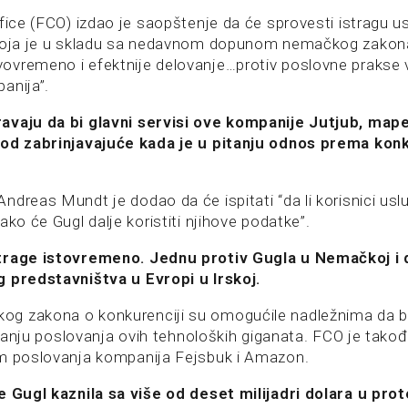
ffice (FCO) izdao je saopštenje da će sprovesti istragu
 koja je u skladu sa nedavnom dopunom nemačkog zakona
vremeno i efektnije delovanje…protiv poslovne prakse v
anija”.
avaju da bi glavni servisi ove kompanije Jutjub, mape
 od zabrinjavajuće kada je u pitanju odnos prema konk
ndreas Mundt je dodao da će ispitati “da li korisnici usl
ako će Gugl dalje koristiti njihove podatke”.
trage istovremeno. Jednu protiv Gugla u Nemačkoj i 
 predstavništva u Evropi u Irskoj.
g zakona o konkurenciji su omogućile nadležnima da 
tivanju poslovanja ovih tehnoloških giganata. FCO je tak
om poslovanja kompanija Fejsbuk i Amazon.
e Gugl kaznila sa više od deset milijadri dolara u prot