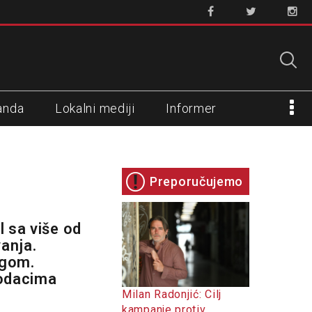
anda
Lokalni mediji
Informer
Preporučujemo
l sa više od
vanja.
agom.
podacima
Milan Radonjić: Cilj
kampanje protiv