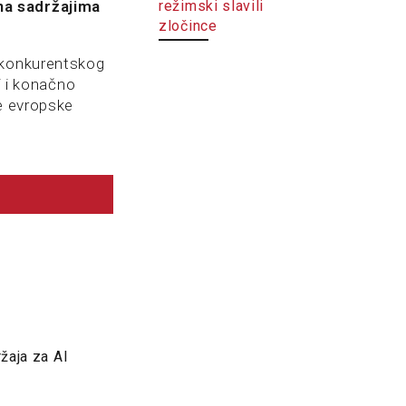
na sadržajima
režimski slavili
zločince
tikonkurentskog
i i konačno
be evropske
žaja za AI