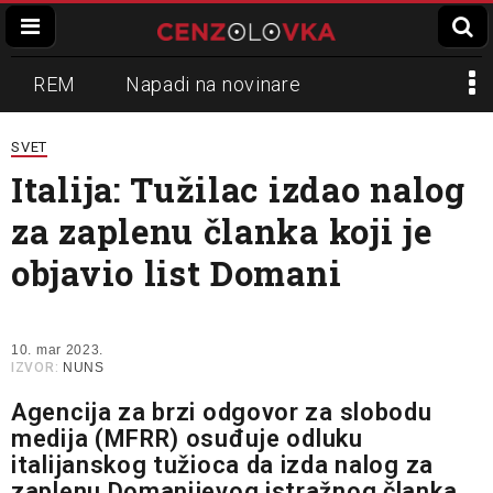
REM
Napadi na novinare
Zvučni top
Crna Gora
N1
SVET
Italija: Tužilac izdao nalog
Propaganda
Lokalni mediji
za zaplenu članka koji je
Informer
Slavko Ćuruvija
objavio list Domani
10. mar 2023.
IZVOR:
NUNS
Agencija za brzi odgovor za slobodu
medija (MFRR) osuđuje odluku
italijanskog tužioca da izda nalog za
zaplenu Domanijevog istražnog članka,