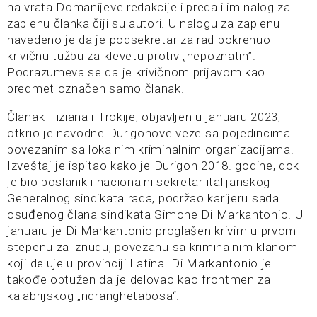
na vrata Domanijeve redakcije i predali im nalog za
zaplenu članka čiji su autori. U nalogu za zaplenu
navedeno je da je podsekretar za rad pokrenuo
krivičnu tužbu za klevetu protiv „nepoznatih”.
Podrazumeva se da je krivičnom prijavom kao
predmet označen samo članak.
Članak Tiziana i Trokije, objavljen u januaru 2023,
otkrio je navodne Durigonove veze sa pojedincima
povezanim sa lokalnim kriminalnim organizacijama.
Izveštaj je ispitao kako je Durigon 2018. godine, dok
je bio poslanik i nacionalni sekretar italijanskog
Generalnog sindikata rada, podržao karijeru sada
osuđenog člana sindikata Simone Di Markantonio. U
januaru je Di Markantonio proglašen krivim u prvom
stepenu za iznudu, povezanu sa kriminalnim klanom
koji deluje u provinciji Latina. Di Markantonio je
takođe optužen da je delovao kao frontmen za
kalabrijskog „ndranghetabosa“.