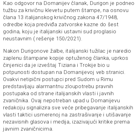
Kao odgovor na Domanijev članak, Durigon je podneo
tužbu za krivičnu klevetu putem štampe, na osnovu
člana 13 italijanskog krivičnog zakona 47/1948,
odredbe koja predviđa zatvorske kazne do šest
godina, koju je italijanski ustavni sud proglasio
neustavnim ( rešenje 150/2021).
Nakon Durigonove žalbe, italijanski tužilac je naredio
zaplenu štampane kopije optuženog članka, uprkos
činjenici da je izveštaj Tiziana i Trokije bio u
potpunosti dostupan na Domanijevoj veb stranici.
Ovakvi netipični postupci pred Sudom u Rimu
predstavljaju alarmantnu zloupotrebu pravnih
postupaka od strane italijanskih vlasti i javnih
zvaničnika. Ovaj nepotreban upad u Domanijevu
redakciju signalizira sve veće pribegavanje italijanskih
vlasti taktici usmerenoj na zastrašivanje i utišavanje
nezavisnih glasova i medija, izazivajući kritike prema
javnim zvaničnicima.