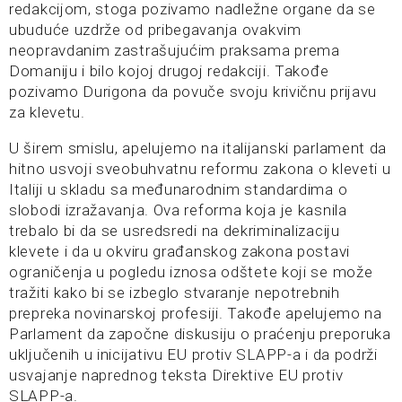
redakcijom, stoga pozivamo nadležne organe da se
ubuduće uzdrže od pribegavanja ovakvim
neopravdanim zastrašujućim praksama prema
Domaniju i bilo kojoj drugoj redakciji. Takođe
pozivamo Durigona da povuče svoju krivičnu prijavu
za klevetu.
U širem smislu, apelujemo na italijanski parlament da
hitno usvoji sveobuhvatnu reformu zakona o kleveti u
Italiji u skladu sa međunarodnim standardima o
slobodi izražavanja. Ova reforma koja je kasnila
trebalo bi da se usredsredi na dekriminalizaciju
klevete i da u okviru građanskog zakona postavi
ograničenja u pogledu iznosa odštete koji se može
tražiti kako bi se izbeglo stvaranje nepotrebnih
prepreka novinarskoj profesiji. Takođe apelujemo na
Parlament da započne diskusiju o praćenju preporuka
uključenih u inicijativu EU protiv SLAPP-a i da podrži
usvajanje naprednog teksta Direktive EU protiv
SLAPP-a.