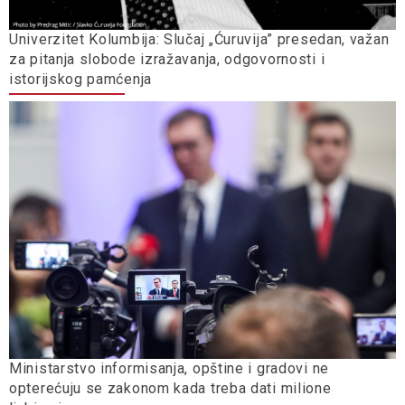
Univerzitet Kolumbija: Slučaj „Ćuruvija” presedan, važan
za pitanja slobode izražavanja, odgovornosti i
istorijskog pamćenja
Ministarstvo informisanja, opštine i gradovi ne
opterećuju se zakonom kada treba dati milione