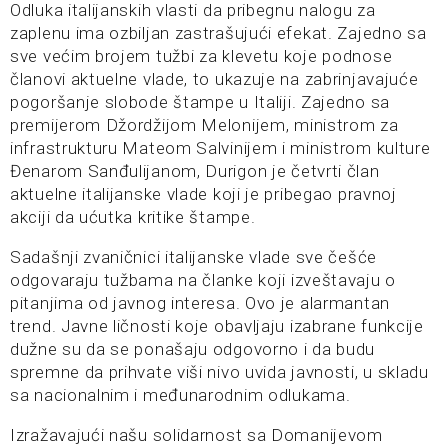
Odluka italijanskih vlasti da pribegnu nalogu za
zaplenu ima ozbiljan zastrašujući efekat. Zajedno sa
sve većim brojem tužbi za klevetu koje podnose
članovi aktuelne vlade, to ukazuje na zabrinjavajuće
pogoršanje slobode štampe u Italiji. Zajedno sa
premijerom Džordžijom Melonijem, ministrom za
infrastrukturu Mateom Salvinijem i ministrom kulture
Đenarom Sanđulijanom, Durigon je četvrti član
aktuelne italijanske vlade koji je pribegao pravnoj
akciji da ućutka kritike štampe.
Sadašnji zvaničnici italijanske vlade sve češće
odgovaraju tužbama na članke koji izveštavaju o
pitanjima od javnog interesa. Ovo je alarmantan
trend. Javne ličnosti koje obavljaju izabrane funkcije
dužne su da se ponašaju odgovorno i da budu
spremne da prihvate viši nivo uvida javnosti, u skladu
sa nacionalnim i međunarodnim odlukama.
Izražavajući našu solidarnost sa Domanijevom