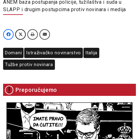
ANEM baza postupanja policije, tužilaštva i suda u
SLAPP i drugim postupcima protiv novinara i medija
Domani
Istraživačko novinarstvo
Italija
Tužbe protiv novinara
Preporučujemo