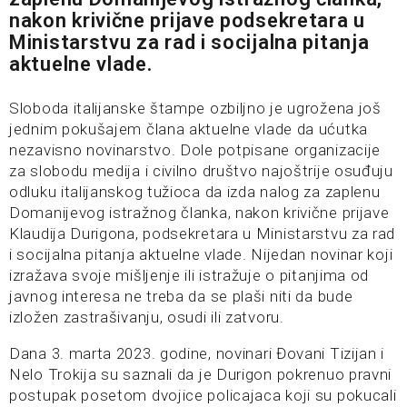
nakon krivične prijave podsekretara u
Ministarstvu za rad i socijalna pitanja
aktuelne vlade.
Sloboda italijanske štampe ozbiljno je ugrožena još
jednim pokušajem člana aktuelne vlade da ućutka
nezavisno novinarstvo. Dole potpisane organizacije
za slobodu medija i civilno društvo najoštrije osuđuju
odluku italijanskog tužioca da izda nalog za zaplenu
Domanijevog istražnog članka, nakon krivične prijave
Klaudija Durigona, podsekretara u Ministarstvu za rad
i socijalna pitanja aktuelne vlade. Nijedan novinar koji
izražava svoje mišljenje ili istražuje o pitanjima od
javnog interesa ne treba da se plaši niti da bude
izložen zastrašivanju, osudi ili zatvoru.
Dana 3. marta 2023. godine, novinari Đovani Tizijan i
Nelo Trokija su saznali da je Durigon pokrenuo pravni
postupak posetom dvojice policajaca koji su pokucali